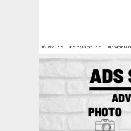
#Muara Enim
#Polres Muara Enim
#Pemkab Mua