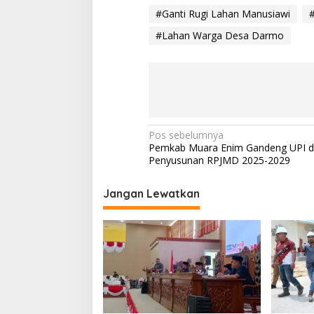
#Ganti Rugi Lahan Manusiawi
#Lahan Warga Desa Darmo
N
Pos sebelumnya
Pemkab Muara Enim Gandeng UPI 
a
Penyusunan RPJMD 2025-2029
v
i
Jangan Lewatkan
g
a
s
i
p