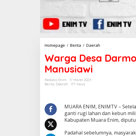
Homepage
/
Berita
/
Daerah
W
a
Warga Desa Darmo 
r
g
Manusiawi
a
D
e
Redaksi Enim
17 Maret 2025
s
Berita
,
Daerah
117 Views
a
D
a
r
MUARA ENIM, ENIMTV – Setelah
m
ganti rugi lahan dan kebun mi
o
Kabupaten Muara Enim, diputu
M
i
Padahal sebelumnya, masyaraka
n