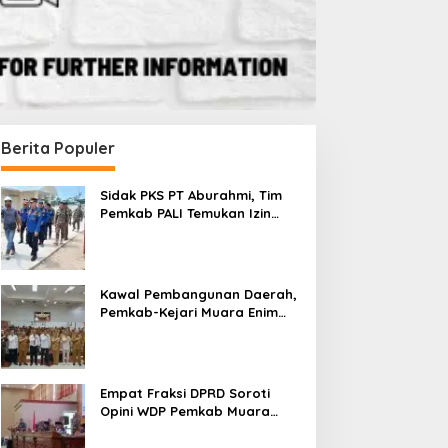
Berita Populer
Sidak PKS PT Aburahmi, Tim
Pemkab PALI Temukan Izin
Operasional Belum Kelar
Kawal Pembangunan Daerah,
Pemkab-Kejari Muara Enim
Teken MoU Pendampingan
Hukum
Empat Fraksi DPRD Soroti
Opini WDP Pemkab Muara
Enim, Desak Perbaikan Tata
Kelola Keuangan