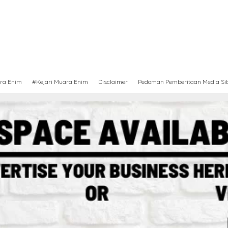
ra Enim
#Kejari Muara Enim
Disclaimer
Pedoman Pemberitaan Media Si