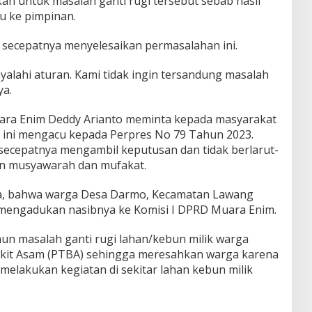
n untuk masalah ganti rugi tersebut sebab hasil
lu ke pimpinan.
 secepatnya menyelesaikan permasalahan ini.
yalahi aturan. Kami tidak ingin tersandung masalah
ya.
ara Enim Deddy Arianto meminta kepada masyarakat
i ini mengacu kepada Perpres No 79 Tahun 2023.
ecepatnya mengambil keputusan dan tidak berlarut-
n musyawarah dan mufakat.
ya, bahwa warga Desa Darmo, Kecamatan Lawang
 mengadukan nasibnya ke Komisi I DPRD Muara Enim.
hun masalah ganti rugi lahan/kebun milik warga
Bukit Asam (PTBA) sehingga meresahkan warga karena
melakukan kegiatan di sekitar lahan kebun milik