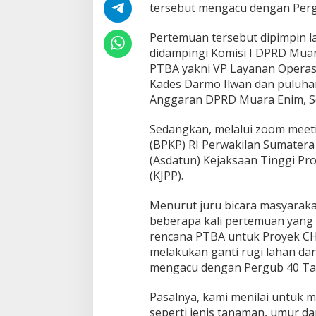
t
tersebut mengacu dengan Perg
a
G
Pertemuan tersebut dipimpin 
a
didampingi Komisi I DPRD Muar
n
PTBA yakni VP Layanan Operasi
t
i
Kades Darmo Ilwan dan puluha
R
Anggaran DPRD Muara Enim, Se
u
g
Sedangkan, melalui zoom mee
i
(BPKP) RI Perwakilan Sumatera
M
a
(Asdatun) Kejaksaan Tinggi Prov
n
(KJPP).
u
s
Menurut juru bicara masyaraka
i
beberapa kali pertemuan yang
a
w
rencana PTBA untuk Proyek CH
i
melakukan ganti rugi lahan da
mengacu dengan Pergub 40 Ta
Pasalnya, kami menilai untuk ma
seperti jenis tanaman, umur da