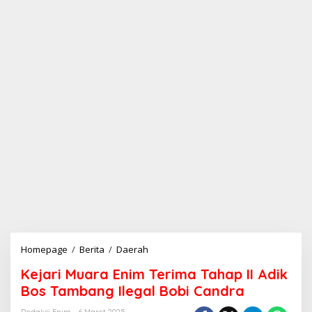
Homepage
/
Berita
/
Daerah
K
e
Kejari Muara Enim Terima Tahap II Adik
j
a
Bos Tambang Ilegal Bobi Candra
r