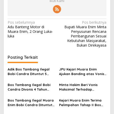
Ikuti Kami
N
Pos sebelumnya
Pos berikutnya
Adu Banteng Motor di
Bupati Muara Enim Minta
a
Muara Enim, 2 Orang Luka-
Penyusunan Rencana
v
luka
Pembangunan Sesuai
Kebutuhan Masyarakat,
i
Bukan Direkayasa
g
Posting Terkait
a
s
Adik Bos Tambang Ilegal
JPU Kejari Muara Enim
i
Bobi Candra Dituntut 5
Ajukan Banding atas Vonis
p
Tahun Penjara dan Denda
Bos Tambang Batu Bara
Rp50 Miliar
Ilegal Bobi Candra
Bos Tambang Ilegal Bobi
Minta Hakim Beri Vonis
o
Candra Divonis 4 Tahun
Maksimal Terhadap
s
Penjara dan Denda Rp50
Terdakwa Bos Tambang
Miliar
Ilegal
Bos Tambang Ilegal Muara
Kejari Muara Enim Terima
Enim Bobi Candra Dituntut
Pelimpahan Tahap II Bos
5 Tahun Penjara dan Denda
Tambang Ilegal Bobi