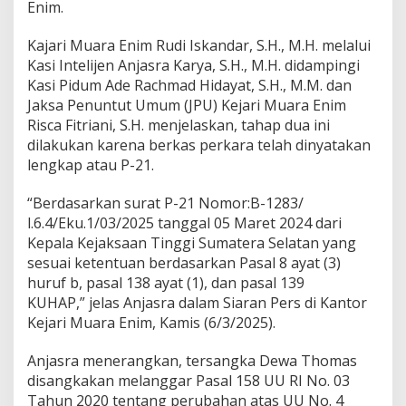
i
Enim.
k
B
Kajari Muara Enim Rudi Iskandar, S.H., M.H. melalui
o
Kasi Intelijen Anjasra Karya, S.H., M.H. didampingi
s
T
Kasi Pidum Ade Rachmad Hidayat, S.H., M.M. dan
a
Jaksa Penuntut Umum (JPU) Kejari Muara Enim
m
Risca Fitriani, S.H. menjelaskan, tahap dua ini
b
dilakukan karena berkas perkara telah dinyatakan
a
lengkap atau P-21.
n
g
I
“Berdasarkan surat P-21 Nomor:B-1283/
l
l.6.4/Eku.1/03/2025 tanggal 05 Maret 2024 dari
e
Kepala Kejaksaan Tinggi Sumatera Selatan yang
g
sesuai ketentuan berdasarkan Pasal 8 ayat (3)
a
l
huruf b, pasal 138 ayat (1), dan pasal 139
B
KUHAP,” jelas Anjasra dalam Siaran Pers di Kantor
o
Kejari Muara Enim, Kamis (6/3/2025).
b
i
Anjasra menerangkan, tersangka Dewa Thomas
C
a
disangkakan melanggar Pasal 158 UU RI No. 03
n
Tahun 2020 tentang perubahan atas UU No. 4