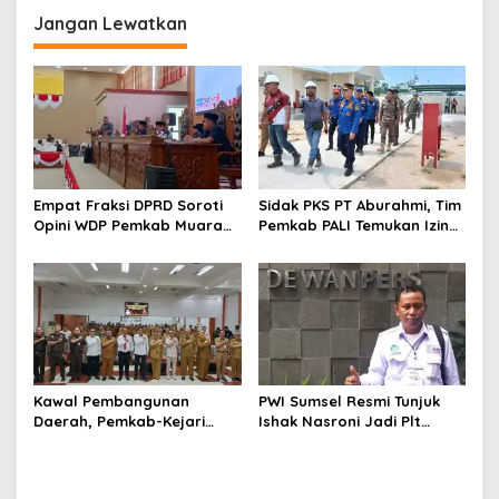
Rp50 Miliar
Candra
Jangan Lewatkan
Empat Fraksi DPRD Soroti
Sidak PKS PT Aburahmi, Tim
Opini WDP Pemkab Muara
Pemkab PALI Temukan Izin
Enim, Desak Perbaikan Tata
Operasional Belum Kelar
Kelola Keuangan
Kawal Pembangunan
PWI Sumsel Resmi Tunjuk
Daerah, Pemkab-Kejari
Ishak Nasroni Jadi Plt
Muara Enim Teken MoU
Ketua PWI OKU Selatan
Pendampingan Hukum