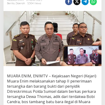
i
Redaksi Enim
6 Maret 2025
Berita
,
Daerah
3,504 Views
M
u
a
r
a
E
n
i
m
T
e
r
i
m
a
T
a
MUARA ENIM, ENIMTV – Kejaksaan Negeri (Kejari)
h
a
Muara Enim melaksanakan tahap II penerimaan
p
tersangka dan barang bukti dari penyidik
I
Ditreskrimsus Polda Sumsel dalam berkas perkara
I
tersangka Dewa Thomas, adik dari terdakwa Bobi
A
d
Candra, bos tambang batu bara ilegal di Muara