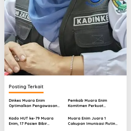
Posting Terkait
Dinkes Muara Enim
Pemkab Muara Enim
Optimalkan Pengawasan
Komitmen Perkuat
Izin Edar Alkes & PKRT
Pelayanan Kesehatan Bagi
Masyarakat
Kado HUT ke-79 Muara
Muara Enim Juara 1
Enim, 17 Pasien Bibir
Cakupan Imunisasi Rutin
Sumbing Dapat Operasi
Tingkat Nasional