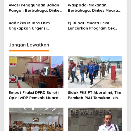
Gratis
Awasi Penggunaan Bahan
Waspadai Makanan
Pangan Berbahaya, Dinkes
Berbahaya, Dinkes Muara
Muara Enim Cek Makanan di
Enim Imbau Wali Murid Beri
Pasar Takjil
Pemahaman Pada Anak
Kadinkes Muara Enim
Pj Bupati Muara Enim
Ungkapkan Urgensi
Luncurkan Program Cek
Penambahan Puskesmas di
Kesehatan Gratis Ulang
2 Kecamatan
Tahun
Jangan Lewatkan
Empat Fraksi DPRD Soroti
Sidak PKS PT Aburahmi, Tim
Opini WDP Pemkab Muara
Pemkab PALI Temukan Izin
Enim, Desak Perbaikan Tata
Operasional Belum Kelar
Kelola Keuangan