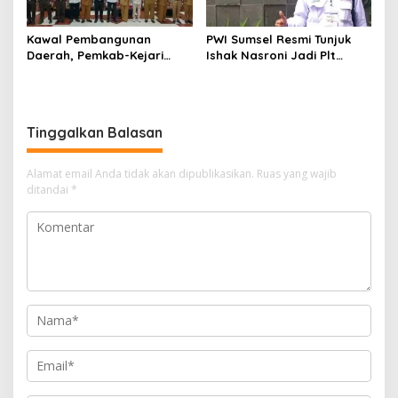
Kawal Pembangunan
PWI Sumsel Resmi Tunjuk
Daerah, Pemkab-Kejari
Ishak Nasroni Jadi Plt
Muara Enim Teken MoU
Ketua PWI OKU Selatan
Pendampingan Hukum
Tinggalkan Balasan
Alamat email Anda tidak akan dipublikasikan.
Ruas yang wajib
ditandai
*