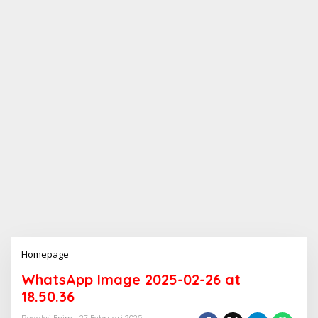
Homepage
L
a
WhatsApp Image 2025-02-26 at
m
p
18.50.36
i