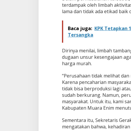
u
terdampak oleh limbah aktivi
n
lama dan tidak ada etikad baik 
t
u
k
Baca juga:
KPK Tetapkan 
M
Tersangka
a
s
y
Dirinya menilai, limbah tamba
a
r
dugaan unsur kesengajaan aga
a
harga murah.
k
a
“Perusahaan tidak melihat da
t
Karena pencaharian masyarakat 
tidak bisa berproduksi lagi at
sudah berkurang. Namun, perus
masyarakat. Untuk itu, kami 
Kabupaten Muara Enim menutup
Sementara itu, Sekretaris Ger
mengatakan bahwa, kehadiran