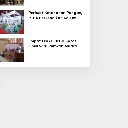
Perkuat Ketahanan Pangan,
PTBA Perkenalkan Kalium
Humat ‘BA Grow’ di
Inagritech 2026
Empat Fraksi DPRD Soroti
Opini WDP Pemkab Muara
Enim, Desak Perbaikan Tata
Kelola Keuangan