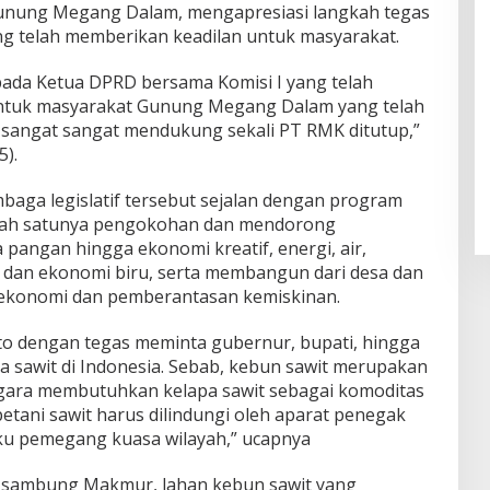
nung Megang Dalam, mengapresiasi langkah tegas
 telah memberikan keadilan untuk masyarakat.
pada Ketua DPRD bersama Komisi I yang telah
ntuk masyarakat Gunung Megang Dalam yang telah
i sangat sangat mendukung sekali PT RMK ditutup,”
).
baga legislatif tersebut sejalan dengan program
salah satunya pengokohan dan mendorong
pangan hingga ekonomi kreatif, energi, air,
u dan ekonomi biru, serta membangun dari desa dan
ekonomi dan pemberantasan kemiskinan.
to dengan tegas meminta gubernur, bupati, hingga
a sawit di Indonesia. Sebab, kebun sawit merupakan
gara membutuhkan kelapa sawit sebagai komoditas
 petani sawit harus dilindungi oleh aparat penegak
ku pemegang kuasa wilayah,” ucapnya
 sambung Makmur, lahan kebun sawit yang