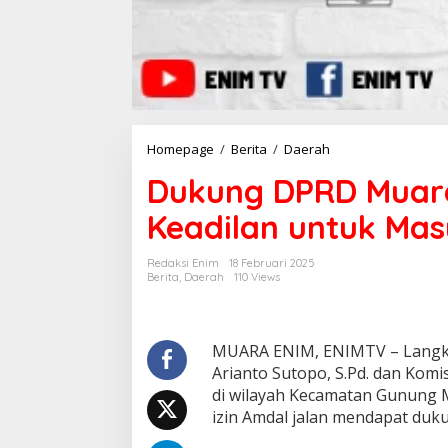
Homepage
/
Berita
/
Daerah
D
u
Dukung DPRD Muara
k
u
Keadilan untuk Ma
n
g
D
Redaksi Enim
18 Februari 2025
P
Berita
,
Daerah
110 Views
R
D
M
u
MUARA ENIM, ENIMTV – Langk
a
Arianto Sutopo, S.Pd. dan Kom
r
di wilayah Kecamatan Gunung 
a
izin Amdal jalan mendapat duk
E
n