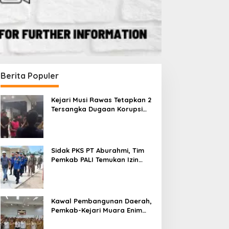
Berita Populer
Kejari Musi Rawas Tetapkan 2
Tersangka Dugaan Korupsi
Dana PSR, Selamatkan Uang
Negara Rp1,26 Miliar
Sidak PKS PT Aburahmi, Tim
Pemkab PALI Temukan Izin
Operasional Belum Kelar
Kawal Pembangunan Daerah,
Pemkab-Kejari Muara Enim
Teken MoU Pendampingan
Hukum