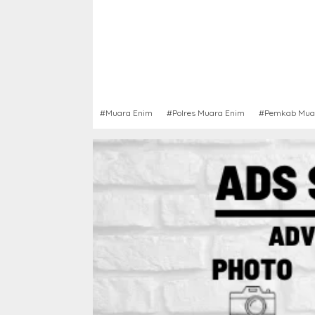
#Muara Enim
#Polres Muara Enim
#Pemkab Mua