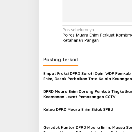
N
Pos sebelumnya
Polres Muara Enim Perkuat Komit
a
Ketahanan Pangan
v
i
Posting Terkait
g
a
Empat Fraksi DPRD Soroti Opini WDP Pemkab
s
Enim, Desak Perbaikan Tata Kelola Keuangan
i
DPRD Muara Enim Dorong Pemkab Tingkatka
p
Keamanan Lewat Pemasangan CCTV
o
Ketua DPRD Muara Enim Sidak SPBU
s
Geruduk Kantor DPRD Muara Enim, Massa Sor