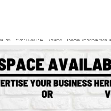
ra Enim
#Kejari Muara Enim
Disclaimer
Pedoman Pemberitaan Media Si