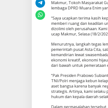
i
Makmur, Tokoh Masyarakat Gu
m
lembaga DPRD Muara Enim yang
T
u
“Saya ucapkan terima kasih ke
t
memberi ruang dan keadilan u
u
p
dizolimi oleh perusahaan. Kam
P
ucap Makmur, Selasa (18/2/2025
T
R
Menurutnya, langkah tegas lem
M
pemerintah pusat Asta Cita, 
K
,
kemandirian lewat swasembada 
B
ekonomi kreatif, ekonomi hija
e
dari bawah untuk pemerataan 
r
i
“Pak Presiden Prabowo Subian
K
e
TNI/Polri menjaga kebun kelap
a
aset bangsa karena banyak ne
d
strategis. Artinya, kami selaku
i
hukum dan kepala daerah sela
l
a
n
Dalam permasalahan tersebut,