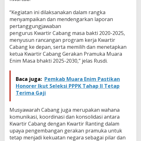
d
e
“Kegiatan ini dilaksanakan dalam rangka
2
0
menyampaikan dan mendengarkan laporan
2
pertanggungjawaban
5
pengurus Kwartir Cabang masa bakti 2020-2025,
-
menyusun rancangan program kerja Kwartir
2
Cabang ke depan, serta memilih dan menetapkan
0
3
ketua Kwartir Cabang Gerakan Pramuka Muara
0
Enim Masa bhakti 2025-2030,” jelas Rusdi.
Baca juga:
Pemkab Muara Enim Pastikan
Honorer Ikut Seleksi PPPK Tahap II Tetap
Terima Gaji
Musyawarah Cabang juga merupakan wahana
komunikasi, koordinasi dan konsolidasi antara
Kwartir Cabang dengan Kwartir Ranting dalam
upaya pengembangan gerakan pramuka untuk
tetap menjadi kekuatan negara sebagai pilar dan