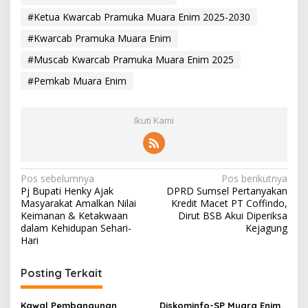
#Ketua Kwarcab Pramuka Muara Enim 2025-2030
#Kwarcab Pramuka Muara Enim
#Muscab Kwarcab Pramuka Muara Enim 2025
#Pemkab Muara Enim
Ikuti Kami
N
Pos sebelumnya
Pos berikutnya
Pj Bupati Henky Ajak
DPRD Sumsel Pertanyakan
a
Masyarakat Amalkan Nilai
Kredit Macet PT Coffindo,
v
Keimanan & Ketakwaan
Dirut BSB Akui Diperiksa
dalam Kehidupan Sehari-
Kejagung
i
Hari
g
Posting Terkait
a
s
Kawal Pembangunan
Diskominfo-SP Muara Enim