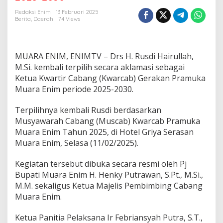
a
s
Redaksi Enim
13 Februari 2025
i
Berita
,
Daerah
74 Views
,
R
u
s
MUARA ENIM, ENIMTV – Drs H. Rusdi Hairullah,
d
M.Si. kembali terpilih secara aklamasi sebagai
i
Ketua Kwartir Cabang (Kwarcab) Gerakan Pramuka
K
Muara Enim periode 2025-2030.
e
m
b
Terpilihnya kembali Rusdi berdasarkan
a
Musyawarah Cabang (Muscab) Kwarcab Pramuka
l
Muara Enim Tahun 2025, di Hotel Griya Serasan
i
Muara Enim, Selasa (11/02/2025).
P
i
m
Kegiatan tersebut dibuka secara resmi oleh Pj
p
Bupati Muara Enim H. Henky Putrawan, S.Pt., M.Si.,
i
M.M. sekaligus Ketua Majelis Pembimbing Cabang
n
Muara Enim.
K
w
a
Ketua Panitia Pelaksana Ir Febriansyah Putra, S.T.,