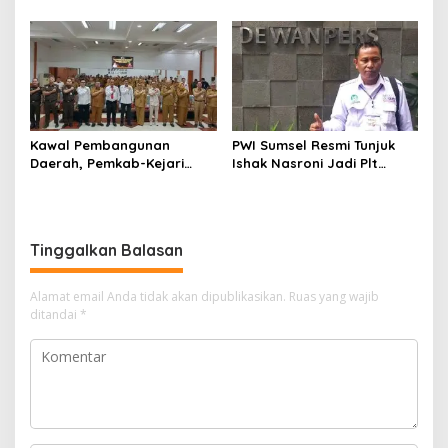
Enim, Desak Perbaikan Tata
Operasional Belum Kelar
Kelola Keuangan
Kawal Pembangunan
PWI Sumsel Resmi Tunjuk
Daerah, Pemkab-Kejari
Ishak Nasroni Jadi Plt
Muara Enim Teken MoU
Ketua PWI OKU Selatan
Pendampingan Hukum
Tinggalkan Balasan
Alamat email Anda tidak akan dipublikasikan.
Ruas yang wajib
ditandai
*