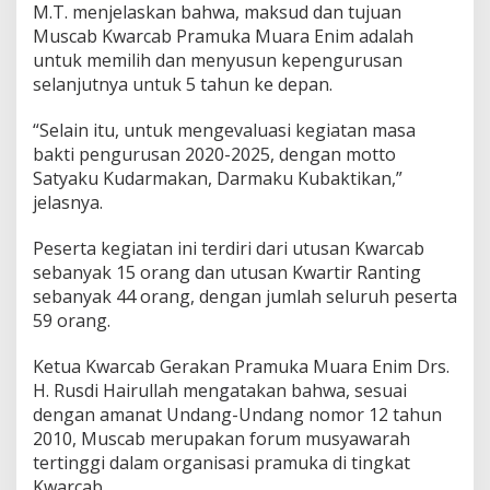
r
M.T. menjelaskan bahwa, maksud dan tujuan
c
Muscab Kwarcab Pramuka Muara Enim adalah
a
untuk memilih dan menyusun kepengurusan
b
P
selanjutnya untuk 5 tahun ke depan.
r
a
“Selain itu, untuk mengevaluasi kegiatan masa
m
bakti pengurusan 2020-2025, dengan motto
u
Satyaku Kudarmakan, Darmaku Kubaktikan,”
k
a
jelasnya.
M
u
Peserta kegiatan ini terdiri dari utusan Kwarcab
a
sebanyak 15 orang dan utusan Kwartir Ranting
r
sebanyak 44 orang, dengan jumlah seluruh peserta
a
E
59 orang.
n
i
Ketua Kwarcab Gerakan Pramuka Muara Enim Drs.
m
H. Rusdi Hairullah mengatakan bahwa, sesuai
P
dengan amanat Undang-Undang nomor 12 tahun
e
r
2010, Muscab merupakan forum musyawarah
i
tertinggi dalam organisasi pramuka di tingkat
o
Kwarcab.