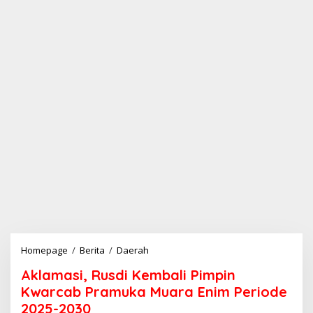
Homepage
/
Berita
/
Daerah
A
k
Aklamasi, Rusdi Kembali Pimpin
l
a
Kwarcab Pramuka Muara Enim Periode
m
2025-2030