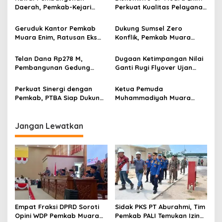
i
Daerah, Pemkab-Kejari
Perkuat Kualitas Pelayanan
p
Muara Enim Teken MoU
Publik Lewat Bimtek SP4N-
Pendampingan Hukum
LAPOR dan PPID
Geruduk Kantor Pemkab
Dukung Sumsel Zero
o
Muara Enim, Ratusan Eks
Konflik, Pemkab Muara
s
Karyawan PBT Desak
Enim Perkuat Peran FKDM
Perusahaan Lunasi Hak
Cegah Intoleransi dan
Telan Dana Rp278 M,
Dugaan Ketimpangan Nilai
Pekerja
Radikalisme
Pembangunan Gedung
Ganti Rugi Flyover Ujan
KJSU 10 Lantai RSUD
Mas Mencuat, Pemkab
Rabain Muara Enim Ditunda
Muara Enim Turun Verifikasi
Perkuat Sinergi dengan
Ketua Pemuda
Pemkab, PTBA Siap Dukung
Muhammadiyah Muara
Pembangunan Muara Enim
Enim Ajak Masyarakat Tak
Terprovokasi Isu Politik
Jangan Lewatkan
Empat Fraksi DPRD Soroti
Sidak PKS PT Aburahmi, Tim
Opini WDP Pemkab Muara
Pemkab PALI Temukan Izin