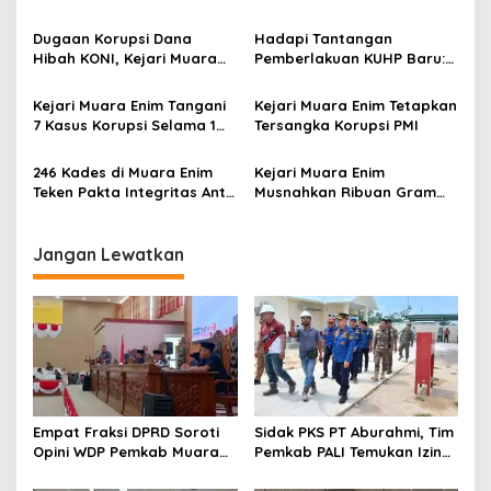
Muara Enim Teken MoU
BB Narkotika
Pendampingan Hukum
Dugaan Korupsi Dana
Hadapi Tantangan
Hibah KONI, Kejari Muara
Pemberlakuan KUHP Baru:
Enim Terima Penitipan
Koordinasi dan Penyamaan
Pengganti Kerugian Negara
Persepsi
Kejari Muara Enim Tangani
Kejari Muara Enim Tetapkan
Rp124 Juta
7 Kasus Korupsi Selama 1
Tersangka Korupsi PMI
Tahun
246 Kades di Muara Enim
Kejari Muara Enim
Teken Pakta Integritas Anti
Musnahkan Ribuan Gram
Korupsi
Narkotika, Selamatkan 15
Ribu Jiwa Generasi Muda
Jangan Lewatkan
Empat Fraksi DPRD Soroti
Sidak PKS PT Aburahmi, Tim
Opini WDP Pemkab Muara
Pemkab PALI Temukan Izin
Enim, Desak Perbaikan Tata
Operasional Belum Kelar