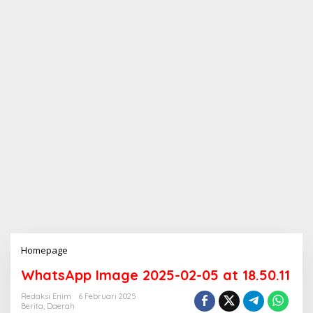
Homepage
L
a
WhatsApp Image 2025-02-05 at 18.50.11
m
p
Redaksi Enim
6 Februari 2025
i
Berita
,
Daerah