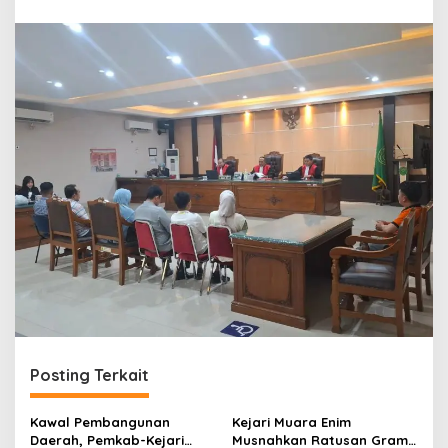
r
a
n
Posting Terkait
Kawal Pembangunan
Kejari Muara Enim
Daerah, Pemkab-Kejari
Musnahkan Ratusan Gram