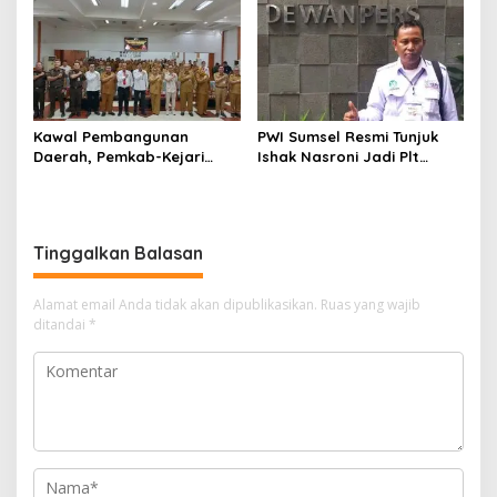
Kelola Keuangan
Kawal Pembangunan
PWI Sumsel Resmi Tunjuk
Daerah, Pemkab-Kejari
Ishak Nasroni Jadi Plt
Muara Enim Teken MoU
Ketua PWI OKU Selatan
Pendampingan Hukum
Tinggalkan Balasan
Alamat email Anda tidak akan dipublikasikan.
Ruas yang wajib
ditandai
*