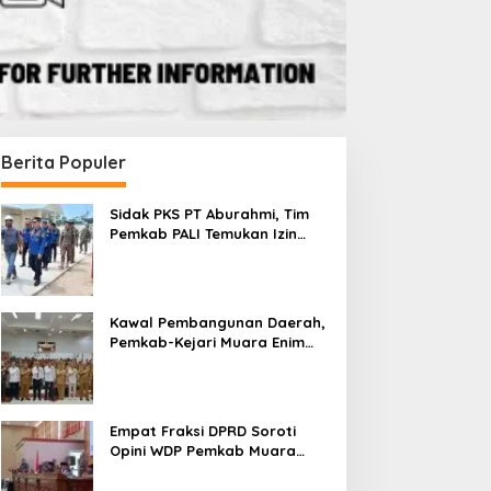
Berita Populer
Sidak PKS PT Aburahmi, Tim
Pemkab PALI Temukan Izin
Operasional Belum Kelar
Kawal Pembangunan Daerah,
Pemkab-Kejari Muara Enim
Teken MoU Pendampingan
Hukum
Empat Fraksi DPRD Soroti
Opini WDP Pemkab Muara
Enim, Desak Perbaikan Tata
Kelola Keuangan