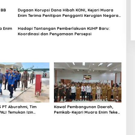
 BB
Dugaan Korupsi Dana Hibah KONI, Kejari Muara
Enim Terima Penitipan Pengganti Kerugian Negara
Rp124 Juta
a Enim
Hadapi Tantangan Pemberlakuan KUHP Baru:
Koordinasi dan Penyamaan Persepsi
S PT Aburahmi, Tim
Kawal Pembangunan Daerah,
ALI Temukan Izin
Pemkab-Kejari Muara Enim Teken
nal Belum Kelar
MoU Pendampingan Hukum