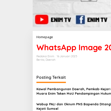
Homepage
L
a
WhatsApp Image 202
m
p
i
Redaksi Enim
16 Januari 2025
r
Berita
,
Daerah
a
n
Posting Terkait
Kawal Pembangunan Daerah, Pemkab-Kejari
Muara Enim Teken MoU Pendampingan Huku
Wabup PALI dan Oknum PNS Bapenda Ditang
Kejati Sumsel