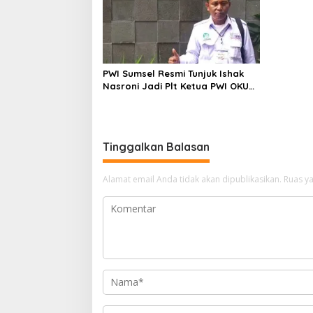
PWI Sumsel Resmi Tunjuk Ishak
Nasroni Jadi Plt Ketua PWI OKU
Selatan
Tinggalkan Balasan
Alamat email Anda tidak akan dipublikasikan.
Ruas ya