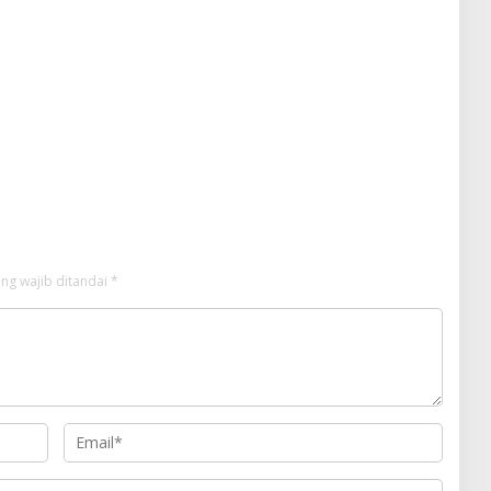
ng wajib ditandai
*