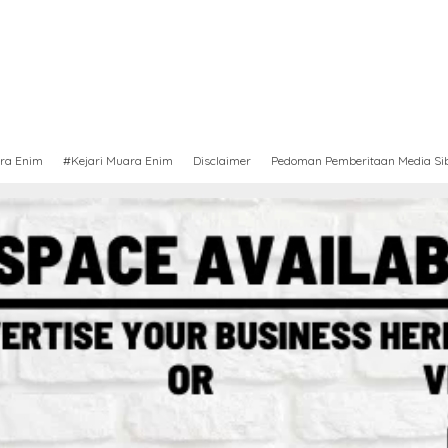
ra Enim
#Kejari Muara Enim
Disclaimer
Pedoman Pemberitaan Media Si