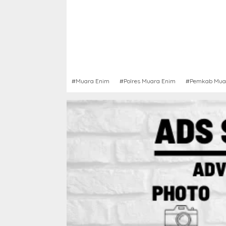
#Muara Enim
#Polres Muara Enim
#Pemkab Mua