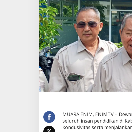
a
r
a
E
n
i
m
I
m
b
a
u
I
n
s
a
n
P
e
n
d
i
MUARA ENIM, ENIMTV – Dewan
d
seluruh insan pendidikan di K
i
kondusivitas serta menjalankan
k