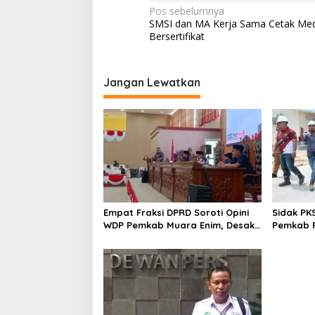
N
Pos sebelumnya
SMSI dan MA Kerja Sama Cetak Med
a
Bersertifikat
v
i
Jangan Lewatkan
g
a
s
i
p
o
s
Empat Fraksi DPRD Soroti Opini
Sidak PK
WDP Pemkab Muara Enim, Desak
Pemkab P
Perbaikan Tata Kelola Keuangan
Operasio