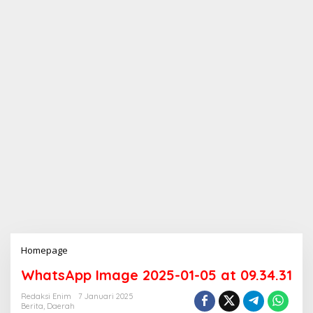
Homepage
L
a
WhatsApp Image 2025-01-05 at 09.34.31
m
p
Redaksi Enim
7 Januari 2025
i
Berita
,
Daerah