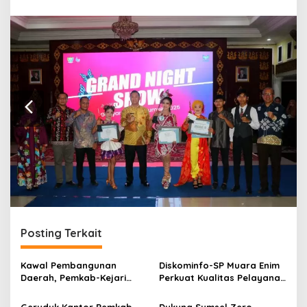
r
a
n
Posting Terkait
Kawal Pembangunan
Diskominfo-SP Muara Enim
Daerah, Pemkab-Kejari
Perkuat Kualitas Pelayanan
Muara Enim Teken MoU
Publik Lewat Bimtek SP4N-
Pendampingan Hukum
LAPOR dan PPID
Geruduk Kantor Pemkab
Dukung Sumsel Zero