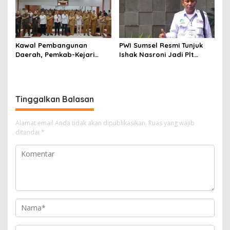
Kawal Pembangunan
PWI Sumsel Resmi Tunjuk
Daerah, Pemkab-Kejari
Ishak Nasroni Jadi Plt
Muara Enim Teken MoU
Ketua PWI OKU Selatan
Pendampingan Hukum
Tinggalkan Balasan
Alamat email Anda tidak akan dipublikasikan.
Ruas yang wajib
ditandai
*