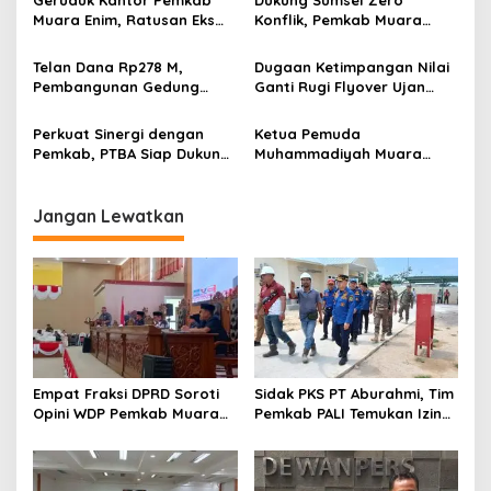
Muara Enim, Ratusan Eks
Konflik, Pemkab Muara
Karyawan PBT Desak
Enim Perkuat Peran FKDM
Perusahaan Lunasi Hak
Cegah Intoleransi dan
Telan Dana Rp278 M,
Dugaan Ketimpangan Nilai
Pekerja
Radikalisme
Pembangunan Gedung
Ganti Rugi Flyover Ujan
KJSU 10 Lantai RSUD
Mas Mencuat, Pemkab
Rabain Muara Enim Ditunda
Muara Enim Turun Verifikasi
Perkuat Sinergi dengan
Ketua Pemuda
Pemkab, PTBA Siap Dukung
Muhammadiyah Muara
Pembangunan Muara Enim
Enim Ajak Masyarakat Tak
Terprovokasi Isu Politik
Jangan Lewatkan
Empat Fraksi DPRD Soroti
Sidak PKS PT Aburahmi, Tim
Opini WDP Pemkab Muara
Pemkab PALI Temukan Izin
Enim, Desak Perbaikan Tata
Operasional Belum Kelar
Kelola Keuangan