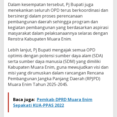
n
Dalam kesempatan tersebut, Pj Bupati juga
P
menekankan seluruh OPD terus berkoordinasi dan
e
m
bersinergi dalam proses perencanaan
b
pembangunan daerah sehingga program dan
a
kegiatan pembangunan yang berdasarkan aspirasi
n
masyarakat dalam pelaksanaannya selaras dengan
g
Renstra Kabupaten Muara Enim.
u
n
a
Lebih lanjut, Pj Bupati mengajak semua OPD
n
optimis dengan potensi sumber daya alam (SDA)
5
serta sumber daya manusia (SDM) yang dimiliki
T
Kabupaten Muara Enim, guna mewujudkan visi dan
a
h
misi yang dirumuskan dalam rancangan Rencana
u
Pembangunan Jangka Panjang Daerah (RPJPD)
n
Muara Enim Tahun 2025-2045.
k
e
D
Baca juga:
Pemkab-DPRD Muara Enim
e
p
Sepakati KUA-PPAS 2022
a
n