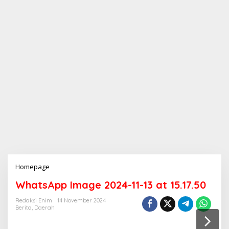
Homepage
L
a
WhatsApp Image 2024-11-13 at 15.17.50
m
p
Redaksi Enim
14 November 2024
i
Berita
,
Daerah
r
a