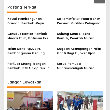
n
Posting Terkait
Kawal Pembangunan
Diskominfo-SP Muara Enim
Daerah, Pemkab-Kejari
Perkuat Kualitas Pelayanan
Muara Enim Teken MoU
Publik Lewat Bimtek SP4N-
Pendampingan Hukum
LAPOR dan PPID
Geruduk Kantor Pemkab
Dukung Sumsel Zero
Muara Enim, Ratusan Eks
Konflik, Pemkab Muara
Karyawan PBT Desak
Enim Perkuat Peran FKDM
Perusahaan Lunasi Hak
Cegah Intoleransi dan
Telan Dana Rp278 M,
Dugaan Ketimpangan Nilai
Pekerja
Radikalisme
Pembangunan Gedung
Ganti Rugi Flyover Ujan
KJSU 10 Lantai RSUD
Mas Mencuat, Pemkab
Rabain Muara Enim Ditunda
Muara Enim Turun Verifikasi
Perkuat Sinergi dengan
Ketua Pemuda
Pemkab, PTBA Siap Dukung
Muhammadiyah Muara
Pembangunan Muara Enim
Enim Ajak Masyarakat Tak
Terprovokasi Isu Politik
Jangan Lewatkan