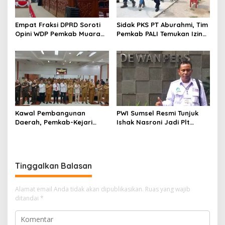
Empat Fraksi DPRD Soroti
Sidak PKS PT Aburahmi, Tim
Opini WDP Pemkab Muara
Pemkab PALI Temukan Izin
Enim, Desak Perbaikan Tata
Operasional Belum Kelar
Kelola Keuangan
Kawal Pembangunan
PWI Sumsel Resmi Tunjuk
Daerah, Pemkab-Kejari
Ishak Nasroni Jadi Plt
Muara Enim Teken MoU
Ketua PWI OKU Selatan
Pendampingan Hukum
Tinggalkan Balasan
Alamat email Anda tidak akan dipublikasikan.
Ruas yang wajib
ditandai
*