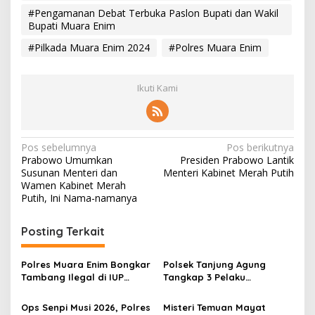
#Pengamanan Debat Terbuka Paslon Bupati dan Wakil
Bupati Muara Enim
#Pilkada Muara Enim 2024
#Polres Muara Enim
Ikuti Kami
N
Pos sebelumnya
Pos berikutnya
Prabowo Umumkan
Presiden Prabowo Lantik
a
Susunan Menteri dan
Menteri Kabinet Merah Putih
v
Wamen Kabinet Merah
Putih, Ini Nama-namanya
i
g
Posting Terkait
a
s
Polres Muara Enim Bongkar
Polsek Tanjung Agung
Tambang Ilegal di IUP
Tangkap 3 Pelaku
i
PTBA, Negara Rugi Rp95,9
Pemalakan Sopir Truk Viral,
p
Miliar
Satu Masih DPO
Ops Senpi Musi 2026, Polres
Misteri Temuan Mayat