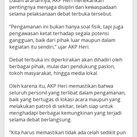
Dalam arahannya, AKP Heri menekankan
e
pentingnya menjaga disiplin dan kewaspadaan
r
b
selama pelaksanaan debat terbuka tersebut.
u
k
“Pengamanan ini bukan hanya soal fisik, tapi juga
a
pengawasan ketat terhadap segala potensi
P
gangguan, baik dari pihak luar maupun dalam
a
s
kegiatan itu sendiri,” ujar AKP Heri.
l
o
Debat terbuka ini diperkirakan akan dihadiri oleh
n
berbagai pihak, mulai dari pendukung paslon,
B
tokoh masyarakat, hingga media lokal.
u
p
a
Oleh karena itu, AKP Heri memastikan bahwa
t
seluruh personil yang terlibat dalam pengamanan,
i
baik yang bertugas di lokasi acara maupun yang
d
melakukan patroli di sekitar, telah siap untuk
a
n
menghadapi berbagai kemungkinan yang terjadi
W
selama debat berlangsung.
a
k
“Kita harus memastikan tidak ada celah sedikit pun
i