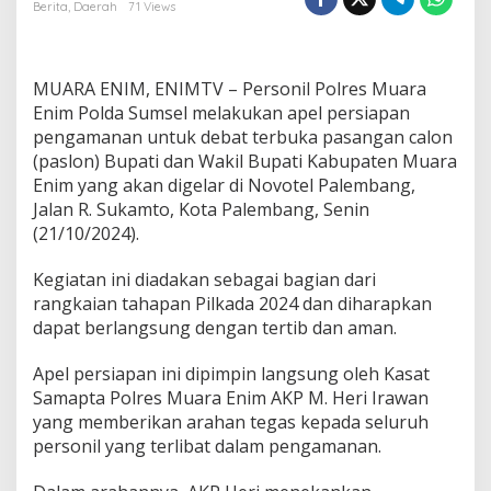
u
Berita
,
Daerah
71 Views
a
r
a
E
MUARA ENIM, ENIMTV – Personil Polres Muara
n
Enim Polda Sumsel melakukan apel persiapan
i
pengamanan untuk debat terbuka pasangan calon
m
(paslon) Bupati dan Wakil Bupati Kabupaten Muara
S
i
Enim yang akan digelar di Novotel Palembang,
a
Jalan R. Sukamto, Kota Palembang, Senin
p
(21/10/2024).
A
m
Kegiatan ini diadakan sebagai bagian dari
a
n
rangkaian tahapan Pilkada 2024 dan diharapkan
k
dapat berlangsung dengan tertib dan aman.
a
n
Apel persiapan ini dipimpin langsung oleh Kasat
D
Samapta Polres Muara Enim AKP M. Heri Irawan
e
b
yang memberikan arahan tegas kepada seluruh
a
personil yang terlibat dalam pengamanan.
t
T