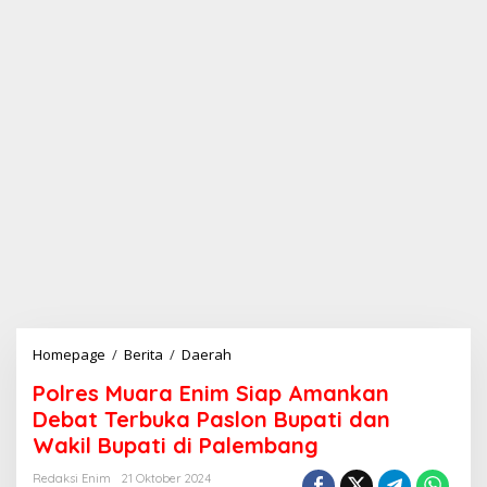
Homepage
/
Berita
/
Daerah
P
o
Polres Muara Enim Siap Amankan
l
r
Debat Terbuka Paslon Bupati dan
e
Wakil Bupati di Palembang
s
M
Redaksi Enim
21 Oktober 2024