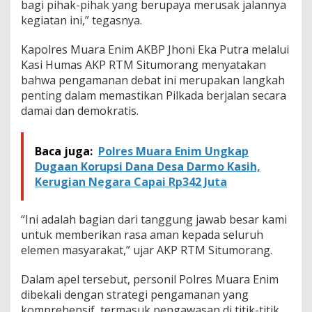
bagi pihak-pihak yang berupaya merusak jalannya
l
B
kegiatan ini,” tegasnya.
u
p
Kapolres Muara Enim AKBP Jhoni Eka Putra melalui
a
Kasi Humas AKP RTM Situmorang menyatakan
t
bahwa pengamanan debat ini merupakan langkah
i
d
penting dalam memastikan Pilkada berjalan secara
i
damai dan demokratis.
P
a
l
Baca juga:
Polres Muara Enim Ungkap
e
Dugaan Korupsi Dana Desa Darmo Kasih,
m
Kerugian Negara Capai Rp342 Juta
b
a
n
“Ini adalah bagian dari tanggung jawab besar kami
g
untuk memberikan rasa aman kepada seluruh
elemen masyarakat,” ujar AKP RTM Situmorang.
Dalam apel tersebut, personil Polres Muara Enim
dibekali dengan strategi pengamanan yang
komprehensif, termasuk pengawasan di titik-titik