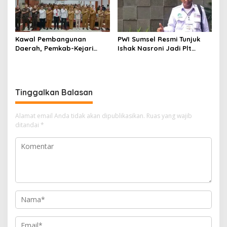
Kawal Pembangunan
PWI Sumsel Resmi Tunjuk
Daerah, Pemkab-Kejari
Ishak Nasroni Jadi Plt
Muara Enim Teken MoU
Ketua PWI OKU Selatan
Pendampingan Hukum
Tinggalkan Balasan
Alamat email Anda tidak akan dipublikasikan.
Ruas yang wajib
ditandai
*