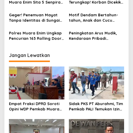
Muara Enim Sita 5 Senpira
Terungkap! Korban Dicekik
o
dan 71 Amunisi dari 3
Mantan Pacar Hingga
s
Tersangka
Tewas, Jasad Dibakar dan
Geger! Penemuan Mayat
Motif Dendam Bertahun-
Dibuang ke Sungai Enim
Tanpa Identitas di Sungai
tahun, Anak dan Cucu
Enim Desa Karang Raja
Bunuh Nenek
Polres Muara Enim Ungkap
Peningkatan Arus Mudik,
Pencurian 163 Rolling Door
Kendaraan Pribadi
dan 24 Pintu Toilet, 2 Pelaku
Dominasi Lalin Dalam Kota
DPO
Muara Enim
Jangan Lewatkan
Empat Fraksi DPRD Soroti
Sidak PKS PT Aburahmi, Tim
Opini WDP Pemkab Muara
Pemkab PALI Temukan Izin
Enim, Desak Perbaikan Tata
Operasional Belum Kelar
Kelola Keuangan