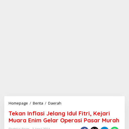
Homepage
/
Berita
/
Daerah
T
e
Tekan Inflasi Jelang Idul Fitri, Kejari
k
a
Muara Enim Gelar Operasi Pasar Murah
n