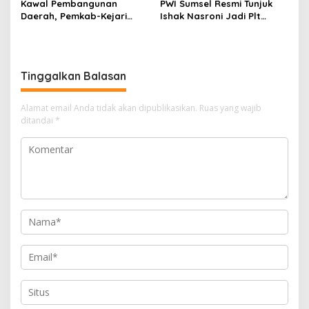
Kawal Pembangunan
PWI Sumsel Resmi Tunjuk
Daerah, Pemkab-Kejari
Ishak Nasroni Jadi Plt
Muara Enim Teken MoU
Ketua PWI OKU Selatan
Pendampingan Hukum
Tinggalkan Balasan
Alamat email Anda tidak akan dipublikasikan.
Ruas yang wajib
ditandai
*