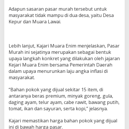
j
a
Adapun sasaran pasar murah tersebut untuk
r
masyarakat tidak mampu di dua desa, yaitu Desa
i
Kepur dan Muara Lawai.
M
u
a
r
a
Lebih lanjut, Kajari Muara Enim menjelaskan, Pasar
E
Murah ini sejatinya merupakan sebagai bentuk
n
i
upaya langkah konkret yang dilakukan oleh jajaran
m
Kejari Muara Enim bersama Pemerintah Daerah
G
dalam upaya menurunkan laju angka inflasi di
e
masyarakat.
l
a
r
“Bahan pokok yang dijual sekitar 15 item, di
O
antaranya beras premium, minyak goreng, gula,
p
daging ayam, telur ayam, cabe rawit, bawang putih,
e
tomat, ikan dan sayuran, serta kopi,” jelasnya.
r
a
s
Kajari memastikan harga bahan pokok yang dijual
i
ini di bawah harga pasar.