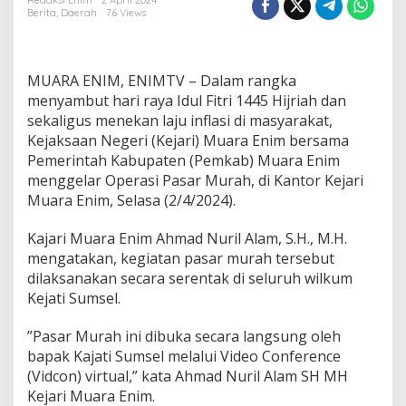
I
Redaksi Enim
2 April 2024
Berita
,
Daerah
76 Views
n
f
l
a
MUARA ENIM, ENIMTV – Dalam rangka
s
i
menyambut hari raya Idul Fitri 1445 Hijriah dan
J
sekaligus menekan laju inflasi di masyarakat,
e
Kejaksaan Negeri (Kejari) Muara Enim bersama
l
Pemerintah Kabupaten (Pemkab) Muara Enim
a
menggelar Operasi Pasar Murah, di Kantor Kejari
n
g
Muara Enim, Selasa (2/4/2024).
I
d
Kajari Muara Enim Ahmad Nuril Alam, S.H., M.H.
u
mengatakan, kegiatan pasar murah tersebut
l
dilaksanakan secara serentak di seluruh wilkum
F
i
Kejati Sumsel.
t
r
”Pasar Murah ini dibuka secara langsung oleh
i
bapak Kajati Sumsel melalui Video Conference
,
(Vidcon) virtual,” kata Ahmad Nuril Alam SH MH
K
e
Kejari Muara Enim.