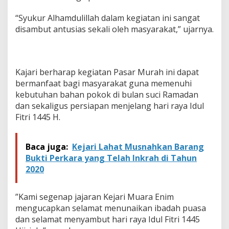
P
a
“Syukur Alhamdulillah dalam kegiatan ini sangat
s
disambut antusias sekali oleh masyarakat,” ujarnya.
a
r
M
u
r
Kajari berharap kegiatan Pasar Murah ini dapat
a
bermanfaat bagi masyarakat guna memenuhi
h
kebutuhan bahan pokok di bulan suci Ramadan
dan sekaligus persiapan menjelang hari raya Idul
Fitri 1445 H.
Baca juga:
Kejari Lahat Musnahkan Barang
Bukti Perkara yang Telah Inkrah di Tahun
2020
”Kami segenap jajaran Kejari Muara Enim
mengucapkan selamat menunaikan ibadah puasa
dan selamat menyambut hari raya Idul Fitri 1445