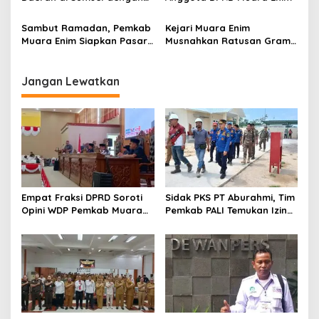
RKFD Tinggi 2025
Sambut Ramadan, Pemkab
Kejari Muara Enim
Muara Enim Siapkan Pasar
Musnahkan Ratusan Gram
Bedug Untuk Pelaku UMKM
BB Narkotika
Jangan Lewatkan
Empat Fraksi DPRD Soroti
Sidak PKS PT Aburahmi, Tim
Opini WDP Pemkab Muara
Pemkab PALI Temukan Izin
Enim, Desak Perbaikan Tata
Operasional Belum Kelar
Kelola Keuangan