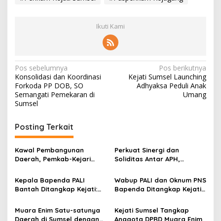
Ikuti Kami
N
Pos sebelumnya
Pos berikutnya
Konsolidasi dan Koordinasi
Kejati Sumsel Launching
a
Forkoda PP DOB, SO
Adhyaksa Peduli Anak
v
Semangati Pemekaran di
Umang
Sumsel
i
g
Posting Terkait
a
s
Kawal Pembangunan
Perkuat Sinergi dan
Daerah, Pemkab-Kejari
Soliditas Antar APH,
i
Muara Enim Teken MoU
Kapolres Muara Enim
p
Pendampingan Hukum
Kunjungi Kejari
Kepala Bapenda PALI
Wabup PALI dan Oknum PNS
Bantah Ditangkap Kejati:
Bapenda Ditangkap Kejati
o
Itu Bukan Saya
Sumsel
s
Muara Enim Satu-satunya
Kejati Sumsel Tangkap
Daerah di Sumsel dengan
Anggota DPRD Muara Enim