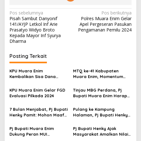
N
Pos sebelumnya
Pos berikutnya
Pisah Sambut Danyonif
Polres Muara Enim Gelar
a
141/AYJP Letkol Inf Arie
Apel Pergeseran Pasukan
v
Prasatyo Widyo Broto
Pengamanan Pemilu 2024
Kepada Mayor Inf Syurya
i
Dharma
g
Posting Terkait
a
s
KPU Muara Enim
MTQ ke-41 Kabupaten
i
Kembalikan Sisa Dana
Muara Enim, Momentum
p
Hibah Pilkada Rp7,1 Miliar
Lahirkan Generasi Qurani
KPU Muara Enim Gelar FGD
Tinjau MBG Perdana, Pj
o
Evaluasi Pilkada 2024
Bupati Muara Enim Harap
s
Anak-anak Dapat Gizi yang
Baik
7 Bulan Menjabat, Pj Bupati
Pulang ke Kampung
Henky Pamit: Mohon Maaf
Halaman, Pj Bupati Henky
dan Terima Kasih
Ziarah Ke Makam Alm. H.
Kalamudin Djinab dan
Pj Bupati Muara Enim
Pj Bupati Henky Ajak
Bantu 3 Masjid
Dukung Peran MUI
Masyarakat Amalkan Nilai
Wujudkan Kerukunan
Keimanan & Ketakwaan