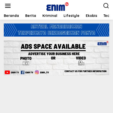
L
e
w
a
Beranda
Berita
Kriminal
Lifestyle
Ekobis
Tech
t
i
k
e
k
o
n
t
e
n