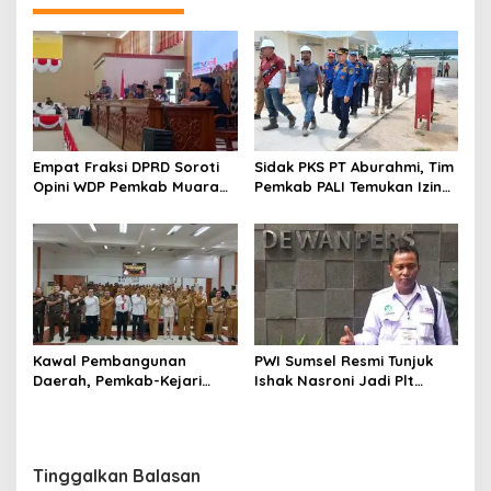
Empat Fraksi DPRD Soroti
Sidak PKS PT Aburahmi, Tim
Opini WDP Pemkab Muara
Pemkab PALI Temukan Izin
Enim, Desak Perbaikan Tata
Operasional Belum Kelar
Kelola Keuangan
Kawal Pembangunan
PWI Sumsel Resmi Tunjuk
Daerah, Pemkab-Kejari
Ishak Nasroni Jadi Plt
Muara Enim Teken MoU
Ketua PWI OKU Selatan
Pendampingan Hukum
Tinggalkan Balasan