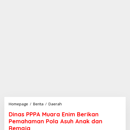
Homepage
/
Berita
/
Daerah
D
i
Dinas PPPA Muara Enim Berikan
n
a
Pemahaman Pola Asuh Anak dan
s
Remaja