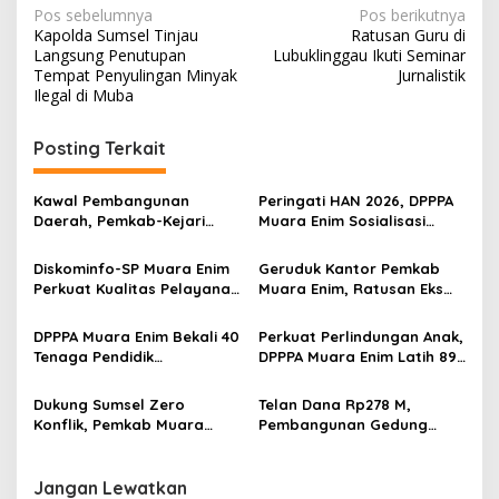
N
Pos sebelumnya
Pos berikutnya
Kapolda Sumsel Tinjau
Ratusan Guru di
a
Langsung Penutupan
Lubuklinggau Ikuti Seminar
v
Tempat Penyulingan Minyak
Jurnalistik
Ilegal di Muba
i
g
Posting Terkait
a
s
Kawal Pembangunan
Peringati HAN 2026, DPPPA
Daerah, Pemkab-Kejari
Muara Enim Sosialisasi
i
Muara Enim Teken MoU
Cegah Kekerasan Anak
p
Pendampingan Hukum
yang Memerlukan
Diskominfo-SP Muara Enim
Geruduk Kantor Pemkab
Perlindungan Khusus
Perkuat Kualitas Pelayanan
Muara Enim, Ratusan Eks
o
Publik Lewat Bimtek SP4N-
Karyawan PBT Desak
s
LAPOR dan PPID
Perusahaan Lunasi Hak
DPPPA Muara Enim Bekali 40
Perkuat Perlindungan Anak,
Pekerja
Tenaga Pendidik
DPPPA Muara Enim Latih 89
Penanganan Kasus
Aktivis PATBM
Kekerasan Perempuan dan
Dukung Sumsel Zero
Telan Dana Rp278 M,
Anak
Konflik, Pemkab Muara
Pembangunan Gedung
Enim Perkuat Peran FKDM
KJSU 10 Lantai RSUD
Cegah Intoleransi dan
Rabain Muara Enim Ditunda
Radikalisme
Jangan Lewatkan