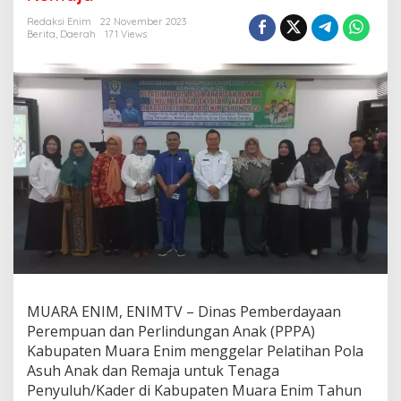
P
P
Redaksi Enim
22 November 2023
P
Berita
,
Daerah
171 Views
A
M
u
a
r
a
E
n
i
m
B
e
r
i
k
a
n
MUARA ENIM, ENIMTV – Dinas Pemberdayaan
P
Perempuan dan Perlindungan Anak (PPPA)
e
Kabupaten Muara Enim menggelar Pelatihan Pola
m
Asuh Anak dan Remaja untuk Tenaga
a
h
Penyuluh/Kader di Kabupaten Muara Enim Tahun