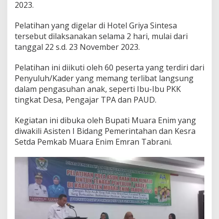
a
2023.
m
a
Pelatihan yang digelar di Hotel Griya Sintesa
n
tersebut dilaksanakan selama 2 hari, mulai dari
P
o
tanggal 22 s.d. 23 November 2023.
l
a
Pelatihan ini diikuti oleh 60 peserta yang terdiri dari
A
Penyuluh/Kader yang memang terlibat langsung
s
dalam pengasuhan anak, seperti Ibu-Ibu PKK
u
h
tingkat Desa, Pengajar TPA dan PAUD.
A
n
Kegiatan ini dibuka oleh Bupati Muara Enim yang
a
diwakili Asisten I Bidang Pemerintahan dan Kesra
k
Setda Pemkab Muara Enim Emran Tabrani.
d
a
n
R
e
m
a
j
a