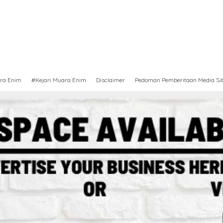
ra Enim
#Kejari Muara Enim
Disclaimer
Pedoman Pemberitaan Media Si