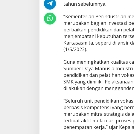
M
tahun sebelumnya.
K
o
“Kementerian Perindustrian 
m
merupakan bagian investasi pe
p
perbaikan pendidikan dan pelat
e
t
menjembatani kebutuhan terse
e
Kartasasmita, seperti dilansir 
n
(1/5/2023).
u
n
Guna meningkatkan kualitas ca
t
u
Sumber Daya Manusia Industr
k
pendidikan dan pelatihan vokas
I
SMK yang dimiliki. Pelaksanaan
n
dilakukan dengan menggandeng 
d
u
s
“Seluruh unit pendidikan voka
t
berbasis kompetensi yang berm
r
merupakan mitra strategis dal
i
terlibat aktif mulai dari proses
G
a
penempatan kerja,” ujar Kepa
l