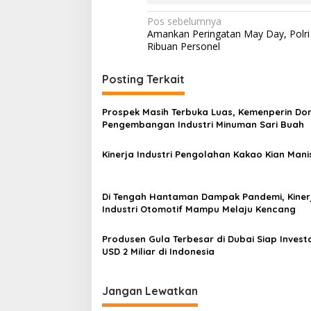
N
Pos sebelumnya
Amankan Peringatan May Day, Polri
a
Ribuan Personel
v
i
Posting Terkait
g
Prospek Masih Terbuka Luas, Kemenperin Do
a
Pengembangan Industri Minuman Sari Buah
s
Kinerja Industri Pengolahan Kakao Kian Mani
i
p
o
Di Tengah Hantaman Dampak Pandemi, Kiner
Industri Otomotif Mampu Melaju Kencang
s
Produsen Gula Terbesar di Dubai Siap Invest
USD 2 Miliar di Indonesia
Jangan Lewatkan