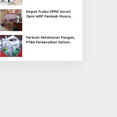
Empat Fraksi DPRD Soroti
Opini WDP Pemkab Muara
Enim, Desak Perbaikan Tata
Kelola Keuangan
Perkuat Ketahanan Pangan,
PTBA Perkenalkan Kalium
Humat ‘BA Grow’ di
Inagritech 2026