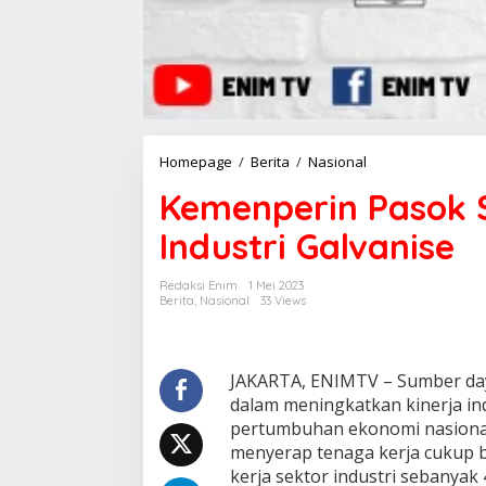
Homepage
/
Berita
/
Nasional
K
e
Kemenperin Pasok
m
e
Industri Galvanise
n
p
e
Redaksi Enim
1 Mei 2023
r
Berita
,
Nasional
33 Views
i
n
P
a
JAKARTA, ENIMTV – Sumber da
s
dalam meningkatkan kinerja in
o
pertumbuhan ekonomi nasional.
k
menyerap tenaga kerja cukup b
S
kerja sektor industri sebanya
D