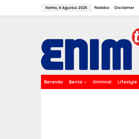
L
e
Kamis, 6 Agustus 2026
Redaksi
Disclaimer
w
a
t
i
k
e
k
o
n
t
e
n
Beranda
Berita
Kriminal
Lifestyle