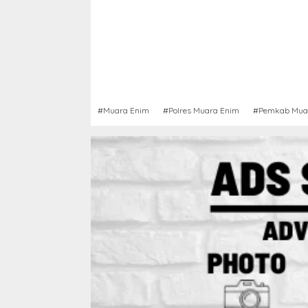
#Muara Enim
#Polres Muara Enim
#Pemkab Mua