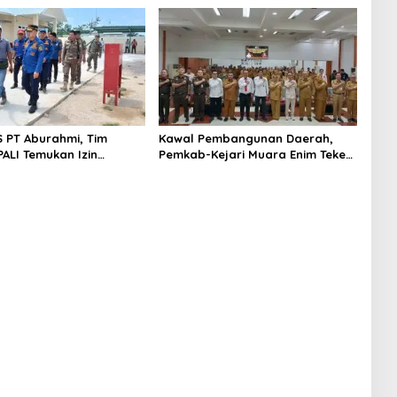
S PT Aburahmi, Tim
Kawal Pembangunan Daerah,
ALI Temukan Izin
Pemkab-Kejari Muara Enim Teken
nal Belum Kelar
MoU Pendampingan Hukum