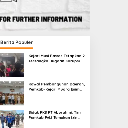
Berita Populer
Kejari Musi Rawas Tetapkan 2
Tersangka Dugaan Korupsi
Dana PSR, Selamatkan Uang
Negara Rp1,26 Miliar
Kawal Pembangunan Daerah,
Pemkab-Kejari Muara Enim
Teken MoU Pendampingan
Hukum
Sidak PKS PT Aburahmi, Tim
Pemkab PALI Temukan Izin
Operasional Belum Kelar