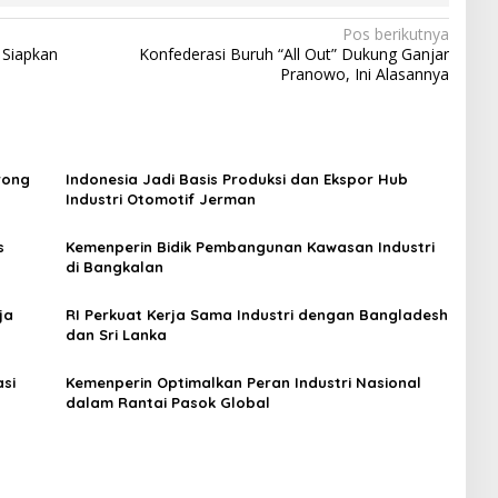
Pos berikutnya
 Siapkan
Konfederasi Buruh “All Out” Dukung Ganjar
Pranowo, Ini Alasannya
rong
Indonesia Jadi Basis Produksi dan Ekspor Hub
Industri Otomotif Jerman
s
Kemenperin Bidik Pembangunan Kawasan Industri
di Bangkalan
ja
RI Perkuat Kerja Sama Industri dengan Bangladesh
dan Sri Lanka
asi
Kemenperin Optimalkan Peran Industri Nasional
dalam Rantai Pasok Global