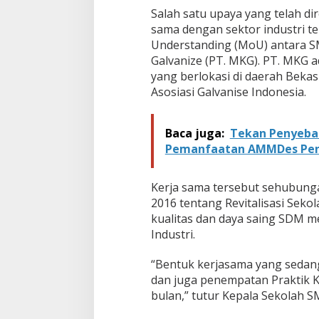
v
Salah satu upaya yang telah d
a
sama dengan sektor industri 
n
Understanding (MoU) antara S
i
s
Galvanize (PT. MKG). PT. MKG 
e
yang berlokasi di daerah Beka
Asosiasi Galvanise Indonesia.
Baca juga:
Tekan Penyebar
Pemanfaatan AMMDes Pen
Kerja sama tersebut sehubung
2016 tentang Revitalisasi Sek
kualitas dan daya saing SDM m
Industri.
“Bentuk kerjasama yang sedang
dan juga penempatan Praktik Ker
bulan,” tutur Kepala Sekolah S