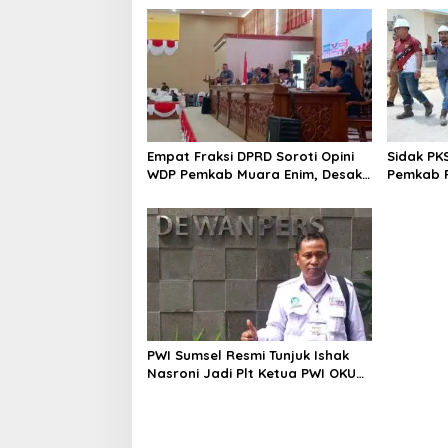
Empat Fraksi DPRD Soroti Opini
Sidak PK
WDP Pemkab Muara Enim, Desak
Pemkab P
Perbaikan Tata Kelola Keuangan
Operasio
PWI Sumsel Resmi Tunjuk Ishak
Nasroni Jadi Plt Ketua PWI OKU
Selatan