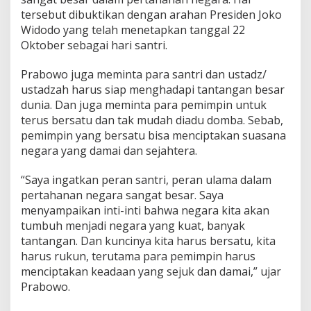
h
tersebut dibuktikan dengan arahan Presiden Joko
P
Widodo yang telah menetapkan tanggal 22
e
d
Oktober sebagai hari santri.
u
l
Prabowo juga meminta para santri dan ustadz/
i
ustadzah harus siap menghadapi tantangan besar
S
dunia. Dan juga meminta para pemimpin untuk
a
n
terus bersatu dan tak mudah diadu domba. Sebab,
t
pemimpin yang bersatu bisa menciptakan suasana
r
negara yang damai dan sejahtera.
i
T
“Saya ingatkan peran santri, peran ulama dalam
K
T
pertahanan negara sangat besar. Saya
P
menyampaikan inti-inti bahwa negara kita akan
A
tumbuh menjadi negara yang kuat, banyak
A
tantangan. Dan kuncinya kita harus bersatu, kita
l
Q
harus rukun, terutama para pemimpin harus
u
menciptakan keadaan yang sejuk dan damai,” ujar
r
Prabowo.
a
n