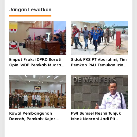
Bekerja Sama dengan
dan Kesatuan
Siapapun
Jangan Lewatkan
Empat Fraksi DPRD Soroti
Sidak PKS PT Aburahmi, Tim
Opini WDP Pemkab Muara
Pemkab PALI Temukan Izin
Enim, Desak Perbaikan Tata
Operasional Belum Kelar
Kelola Keuangan
Kawal Pembangunan
PWI Sumsel Resmi Tunjuk
Daerah, Pemkab-Kejari
Ishak Nasroni Jadi Plt
Muara Enim Teken MoU
Ketua PWI OKU Selatan
Pendampingan Hukum