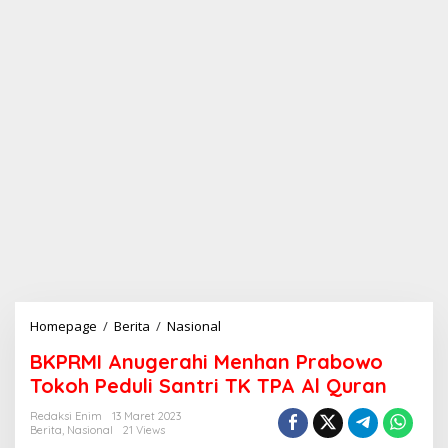
Homepage
/
Berita
/
Nasional
B
K
BKPRMI Anugerahi Menhan Prabowo
P
R
Tokoh Peduli Santri TK TPA Al Quran
M
I
Redaksi Enim
13 Maret 2023
Berita
,
Nasional
21 Views
A