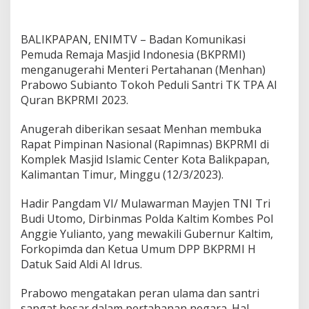
n
u
g
BALIKPAPAN, ENIMTV – Badan Komunikasi
e
r
Pemuda Remaja Masjid Indonesia (BKPRMI)
a
menganugerahi Menteri Pertahanan (Menhan)
h
Prabowo Subianto Tokoh Peduli Santri TK TPA Al
i
Quran BKPRMI 2023.
M
e
n
Anugerah diberikan sesaat Menhan membuka
h
Rapat Pimpinan Nasional (Rapimnas) BKPRMI di
a
Komplek Masjid Islamic Center Kota Balikpapan,
n
Kalimantan Timur, Minggu (12/3/2023).
P
r
a
Hadir Pangdam VI/ Mulawarman Mayjen TNI Tri
b
Budi Utomo, Dirbinmas Polda Kaltim Kombes Pol
o
Anggie Yulianto, yang mewakili Gubernur Kaltim,
w
Forkopimda dan Ketua Umum DPP BKPRMI H
o
Datuk Said Aldi Al Idrus.
T
o
k
Prabowo mengatakan peran ulama dan santri
o
sangat besar dalam pertahanan negara. Hal