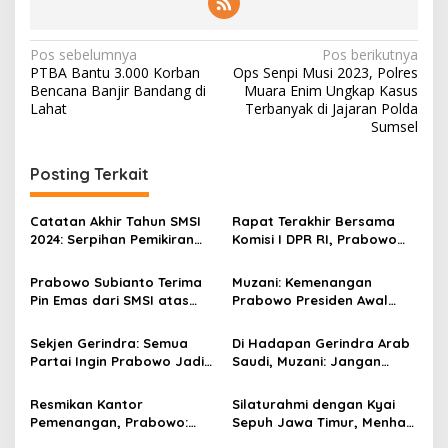
N
Pos sebelumnya
Pos berikutnya
PTBA Bantu 3.000 Korban
Ops Senpi Musi 2023, Polres
a
Bencana Banjir Bandang di
Muara Enim Ungkap Kasus
v
Lahat
Terbanyak di Jajaran Polda
Sumsel
i
g
Posting Terkait
a
s
Catatan Akhir Tahun SMSI
Rapat Terakhir Bersama
2024: Serpihan Pemikiran
Komisi I DPR RI, Prabowo
i
Atraktif Prabowo Subianto
Pamit dan Mohon Maaf
p
Soal Pemberantasan
Prabowo Subianto Terima
Muzani: Kemenangan
Korupsi
Pin Emas dari SMSI atas
Prabowo Presiden Awal
o
Dedikasinya Jaga
Perjuangan Wujudkan Cita-
s
Demokrasi
cita Proklamasi
Sekjen Gerindra: Semua
Di Hadapan Gerindra Arab
Partai Ingin Prabowo Jadi
Saudi, Muzani: Jangan
Magnet Koalisi untuk
Pernah Lelah Wujudkan
Pilpres 2024
Prabowo Presiden 2024
Resmikan Kantor
Silaturahmi dengan Kyai
Pemenangan, Prabowo:
Sepuh Jawa Timur, Menhan
Kita Terbuka dan Siap
Prabowo Bahas Persatuan