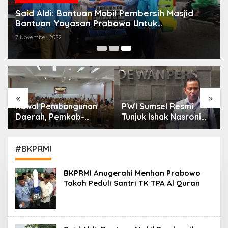
Said Aldi: Bantuan Mobil Pembersih Masjid
Bantuan Yayasan Prabowo Untuk
Kemaslahatan Umat di Kepri
7 November 2022
«
»
Kawal Pembangunan
PWI Sumsel Resmi
Daerah, Pemkab-
Tunjuk Ishak Nasroni
Kejari Muara Enim
Jadi Plt Ketua PWI
Teken MoU
OKU Selatan
Pendampingan Hukum
#BKPRMI
BKPRMI Anugerahi Menhan Prabowo
Tokoh Peduli Santri TK TPA Al Quran