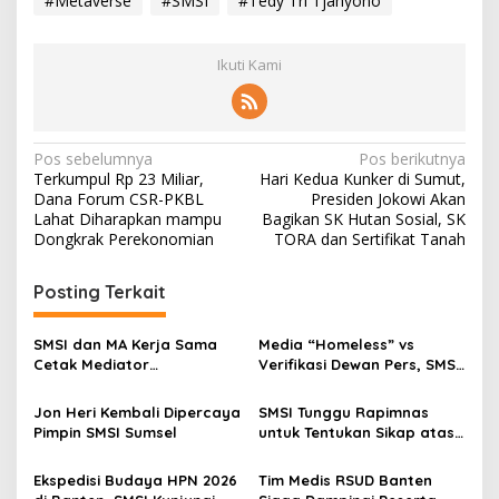
#Metaverse
#SMSI
#Tedy Tri Tjahyono
Ikuti Kami
N
Pos sebelumnya
Pos berikutnya
Terkumpul Rp 23 Miliar,
Hari Kedua Kunker di Sumut,
a
Dana Forum CSR-PKBL
Presiden Jokowi Akan
v
Lahat Diharapkan mampu
Bagikan SK Hutan Sosial, SK
Dongkrak Perekonomian
TORA dan Sertifikat Tanah
i
g
Posting Terkait
a
s
SMSI dan MA Kerja Sama
Media “Homeless” vs
Cetak Mediator
Verifikasi Dewan Pers, SMSI
i
Bersertifikat
Dorong Regulasi Pers Lebih
p
Adaptif di Era Digital
Jon Heri Kembali Dipercaya
SMSI Tunggu Rapimnas
Pimpin SMSI Sumsel
untuk Tentukan Sikap atas
o
Perjanjian Dagang RI–AS
s
Ekspedisi Budaya HPN 2026
Tim Medis RSUD Banten