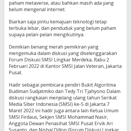
l
paham metaverse, atau bahkan masih ada yang
i
belum mengenal internet.
s
a
Biarkan saja pintu kemajuan teknologi tetap
s
terbuka lebar, dan penduduk yang belum paham
i
I
supaya pelan-pelan mengikutinya.
n
d
Demikian benang merah pemikiran yang
o
mengemuka dalam diskusi yang diselenggarakan
n
Forum Diskusi SMSI Lingkar Merdeka, Rabu 2
e
s
Februari 2022 di Kantor SMSI Jalan Veteran, Jakarta
i
Pusat.
a
B
Hadir sebagai pembicara pendiri Bukit Algoritma
e
Budiman Sudjatmiko dan Tedy Tri Tjahyono Dalam
l
u
diskusi rangkaian menjelang ulang tahun Serikat
m
Media Siber Indonesia (SMSI) ke-5 di Jakarta 7
M
Maret 2022 ini hadir juga antara lain Ketua Umum
e
SMSI Firdaus, Sekjen SMSI Mohammad Nasir,
r
Anggota Dewan Penasihat SMSI Pusat Ervik Ari
a
t
Susanto, dan Nishal Dillon (Forum Diskusi Lingkar