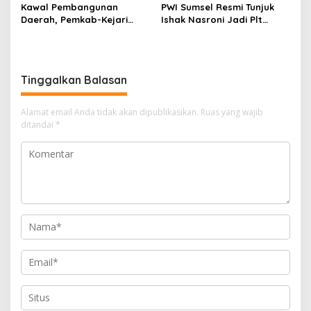
Kawal Pembangunan
PWI Sumsel Resmi Tunjuk
Daerah, Pemkab-Kejari
Ishak Nasroni Jadi Plt
Muara Enim Teken MoU
Ketua PWI OKU Selatan
Pendampingan Hukum
Tinggalkan Balasan
Alamat email Anda tidak akan dipublikasikan.
Ruas yang wajib
ditandai
*