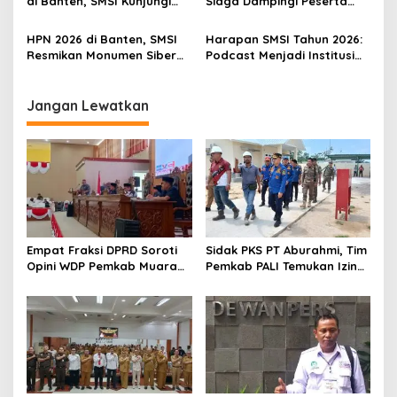
di Banten, SMSI Kunjungi
Siaga Dampingi Peserta
Keraton Surosowan hingga
HPN 2026 dari SMSI
Pantai Anyer–Carita
HPN 2026 di Banten, SMSI
Harapan SMSI Tahun 2026:
Resmikan Monumen Siber
Podcast Menjadi Institusi
Pertama di Indonesia
Pers
Jangan Lewatkan
Empat Fraksi DPRD Soroti
Sidak PKS PT Aburahmi, Tim
Opini WDP Pemkab Muara
Pemkab PALI Temukan Izin
Enim, Desak Perbaikan Tata
Operasional Belum Kelar
Kelola Keuangan