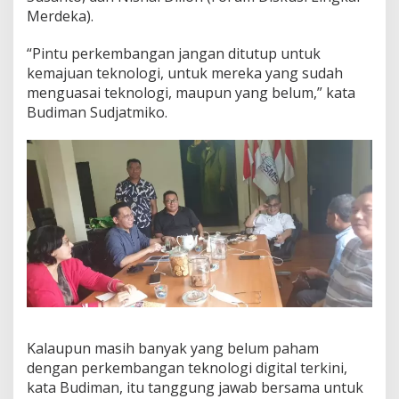
a
Merdeka).
,
M
“Pintu perkembangan jangan ditutup untuk
e
kemajuan teknologi, untuk mereka yang sudah
t
a
menguasai teknologi, maupun yang belum,” kata
v
Budiman Sudjatmiko.
e
r
s
e
T
e
t
a
p
M
e
l
a
j
u
Kalaupun masih banyak yang belum paham
dengan perkembangan teknologi digital terkini,
kata Budiman, itu tanggung jawab bersama untuk