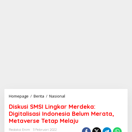
Homepage
/
Berita
/
Nasional
D
i
Diskusi SMSI Lingkar Merdeka:
s
k
Digitalisasi Indonesia Belum Merata,
u
Metaverse Tetap Melaju
s
i
Redaksi Enim
3 Februari 2022