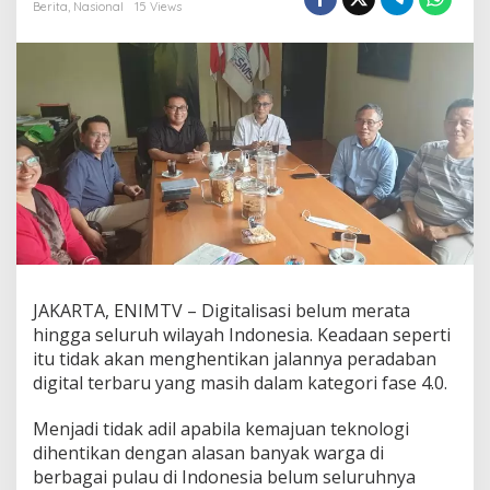
S
Berita
,
Nasional
15 Views
M
S
I
L
i
n
g
k
a
r
M
e
r
d
e
JAKARTA, ENIMTV – Digitalisasi belum merata
k
hingga seluruh wilayah Indonesia. Keadaan seperti
a
itu tidak akan menghentikan jalannya peradaban
:
D
digital terbaru yang masih dalam kategori fase 4.0.
i
g
Menjadi tidak adil apabila kemajuan teknologi
i
dihentikan dengan alasan banyak warga di
t
berbagai pulau di Indonesia belum seluruhnya
a