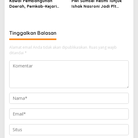
Kawal Pembangunan
PWI Sumsel Resmi Tunjuk
Daerah, Pemkab-Kejari
Ishak Nasroni Jadi Plt
Muara Enim Teken MoU
Ketua PWI OKU Selatan
Pendampingan Hukum
Tinggalkan Balasan
Alamat email Anda tidak akan dipublikasikan.
Ruas yang wajib
ditandai
*