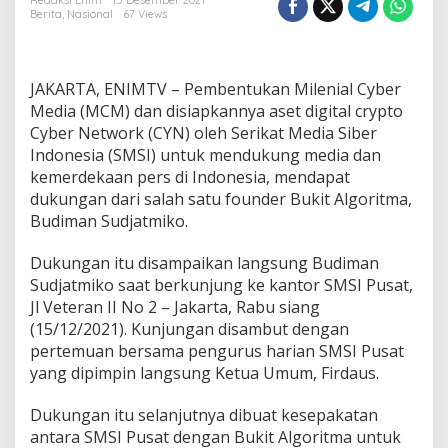
A
Redaksi Enim
15 Desember 2021
Berita
,
Nasional
67 Views
l
g
o
r
JAKARTA, ENIMTV – Pembentukan Milenial Cyber
i
t
Media (MCM) dan disiapkannya aset digital crypto
m
Cyber Network (CYN) oleh Serikat Media Siber
a
Indonesia (SMSI) untuk mendukung media dan
D
kemerdekaan pers di Indonesia, mendapat
u
dukungan dari salah satu founder Bukit Algoritma,
k
u
Budiman Sudjatmiko.
n
g
Dukungan itu disampaikan langsung Budiman
S
Sudjatmiko saat berkunjung ke kantor SMSI Pusat,
M
Jl Veteran II No 2 – Jakarta, Rabu siang
S
I
(15/12/2021). Kunjungan disambut dengan
S
pertemuan bersama pengurus harian SMSI Pusat
u
yang dipimpin langsung Ketua Umum, Firdaus.
k
s
Dukungan itu selanjutnya dibuat kesepakatan
e
s
antara SMSI Pusat dengan Bukit Algoritma untuk