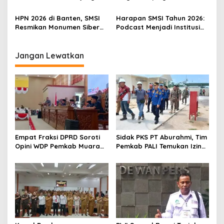
Keraton Surosowan hingga
HPN 2026 dari SMSI
Pantai Anyer–Carita
HPN 2026 di Banten, SMSI
Harapan SMSI Tahun 2026:
Resmikan Monumen Siber
Podcast Menjadi Institusi
Pertama di Indonesia
Pers
Jangan Lewatkan
Empat Fraksi DPRD Soroti
Sidak PKS PT Aburahmi, Tim
Opini WDP Pemkab Muara
Pemkab PALI Temukan Izin
Enim, Desak Perbaikan Tata
Operasional Belum Kelar
Kelola Keuangan