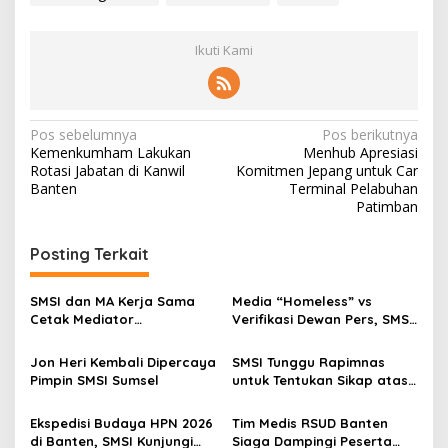
Ikuti Kami
N
Pos sebelumnya
Pos berikutnya
Kemenkumham Lakukan
Menhub Apresiasi
a
Rotasi Jabatan di Kanwil
Komitmen Jepang untuk Car
v
Banten
Terminal Pelabuhan
Patimban
i
g
Posting Terkait
a
s
SMSI dan MA Kerja Sama
Media “Homeless” vs
Cetak Mediator
Verifikasi Dewan Pers, SMSI
i
Bersertifikat
Dorong Regulasi Pers Lebih
p
Adaptif di Era Digital
Jon Heri Kembali Dipercaya
SMSI Tunggu Rapimnas
Pimpin SMSI Sumsel
untuk Tentukan Sikap atas
o
Perjanjian Dagang RI–AS
s
Ekspedisi Budaya HPN 2026
Tim Medis RSUD Banten
di Banten, SMSI Kunjungi
Siaga Dampingi Peserta