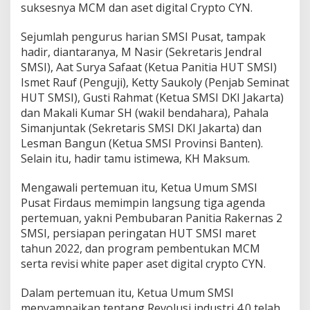
k
suksesnya MCM dan aset digital Crypto CYN.
a
n
Sejumlah pengurus harian SMSI Pusat, tampak
A
hadir, diantaranya, M Nasir (Sekretaris Jendral
s
e
SMSI), Aat Surya Safaat (Ketua Panitia HUT SMSI)
t
Ismet Rauf (Penguji), Ketty Saukoly (Penjab Seminat
D
HUT SMSI), Gusti Rahmat (Ketua SMSI DKI Jakarta)
i
dan Makali Kumar SH (wakil bendahara), Pahala
g
i
Simanjuntak (Sekretaris SMSI DKI Jakarta) dan
t
Lesman Bangun (Ketua SMSI Provinsi Banten).
a
Selain itu, hadir tamu istimewa, KH Maksum.
l
C
Mengawali pertemuan itu, Ketua Umum SMSI
r
y
Pusat Firdaus memimpin langsung tiga agenda
p
pertemuan, yakni Pembubaran Panitia Rakernas 2
t
SMSI, persiapan peringatan HUT SMSI maret
o
tahun 2022, dan program pembentukan MCM
C
serta revisi white paper aset digital crypto CYN.
Y
N
Dalam pertemuan itu, Ketua Umum SMSI
menyampaikan tentang Revolusi industri 4.0 telah