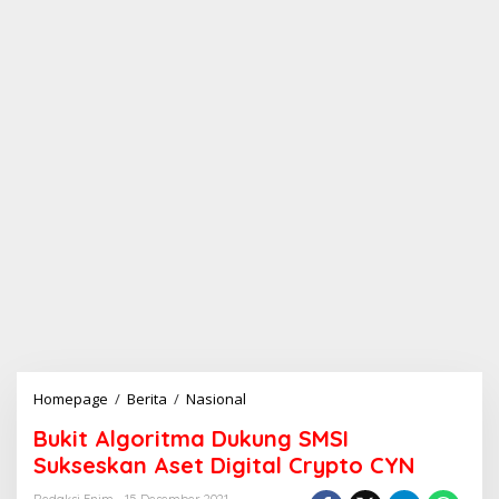
Homepage
/
Berita
/
Nasional
B
u
Bukit Algoritma Dukung SMSI
k
i
Sukseskan Aset Digital Crypto CYN
t