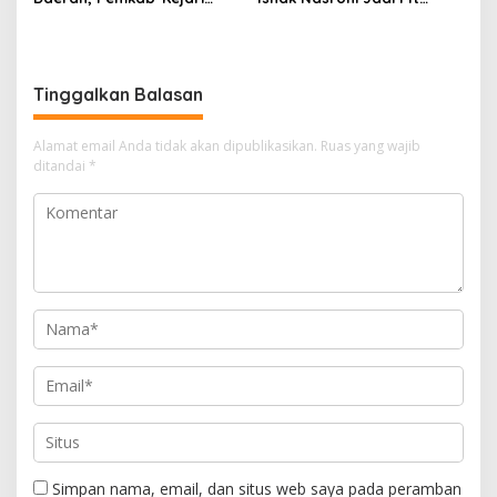
Muara Enim Teken MoU
Ketua PWI OKU Selatan
Pendampingan Hukum
Tinggalkan Balasan
Alamat email Anda tidak akan dipublikasikan.
Ruas yang wajib
ditandai
*
Simpan nama, email, dan situs web saya pada peramban