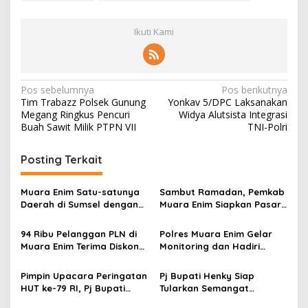
Ikuti Kami
N
Pos sebelumnya
Pos berikutnya
Tim Trabazz Polsek Gunung
Yonkav 5/DPC Laksanakan
a
Megang Ringkus Pencuri
Widya Alutsista Integrasi
v
Buah Sawit Milik PTPN VII
TNI-Polri
i
Posting Terkait
g
a
Muara Enim Satu-satunya
Sambut Ramadan, Pemkab
s
Daerah di Sumsel dengan
Muara Enim Siapkan Pasar
RKFD Tinggi 2025
Bedug Untuk Pelaku UMKM
i
94 Ribu Pelanggan PLN di
Polres Muara Enim Gelar
p
Muara Enim Terima Diskon
Monitoring dan Hadiri
Tarif Listrik 50 Persen
Rakor Persiapan
o
Pengundian Nomor Urut
Pimpin Upacara Peringatan
Pj Bupati Henky Siap
s
Paslon Pilkada 2024
HUT ke-79 RI, Pj Bupati
Tularkan Semangat
Muara Enim Ajak
Pembangunan IKN ke Bumi