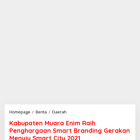
Homepage
/
Berita
/
Daerah
K
a
Kabupaten Muara Enim Raih
b
u
Penghargaan Smart Branding Gerakan
p
Menuju Smart City 2021