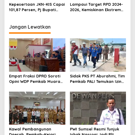
Masyarakat Selalu Jaga
Serasan Sekundang
Kepesertaan JKN-KIS Capai
Lampaui Target RPD 2024-
Kekompakan
101,87 Persen, Pj Bupati
2026, Kemiskinan Ekstrem
Muara Enim Terima Piala
Muara Enim Turun Jadi
UHC Tingkat Utama
0,63%
Jangan Lewatkan
Empat Fraksi DPRD Soroti
Sidak PKS PT Aburahmi, Tim
Opini WDP Pemkab Muara
Pemkab PALI Temukan Izin
Enim, Desak Perbaikan Tata
Operasional Belum Kelar
Kelola Keuangan
Kawal Pembangunan
PWI Sumsel Resmi Tunjuk
Daerah, Pemkab-Kejari
Ishak Nasroni Jadi Plt