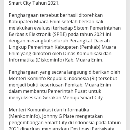
a
Smart City Tahun 2021.
a
n
Penghargaan tersebut berhasil ditorehkan
S
Kabupaten Muara Enim setelah berkali-kali
m
a
melakukan evaluasi terhadap Sistem Pemerintahan
r
Berbasis Elektronik (SPBE) pada tahun 2021 ini
t
dengan merangkul seluruh Perangkat Daerah
B
Lingkup Pemerintah Kabupaten (Pemkab) Muara
r
a
Enim yang dimotori oleh Dinas Komunikasi dan
n
Informatika (Diskominfo) Kab. Muara Enim.
d
i
Penghargaan yang secara langsung diberikan oleh
n
Menteri Kominfo Republik Indonesia (RI) tersebut
g
G
menjadi bukti keseriusan Pemkab. Muara Enim
e
dalam membantu Pemerintah Pusat untuk
r
menyukseskan Gerakan Menuju Smart City.
a
k
Menteri Komunikasi dan Informatika
a
n
(Menkominfo), Johnny G Plate mengatakan
M
pengembangan Smart City di Indonesia pada tahun
e
2021 diperluas menjangkau Destinasi Pariwisata