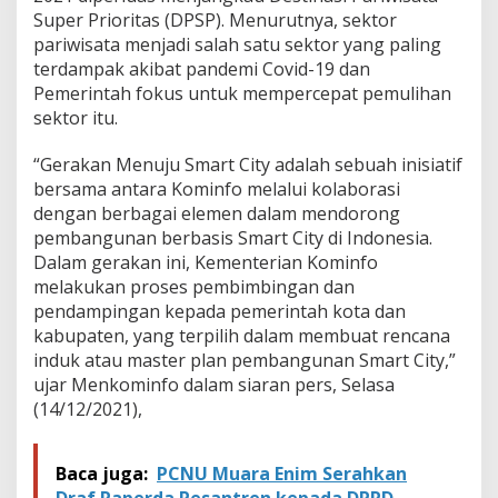
n
Super Prioritas (DPSP). Menurutnya, sektor
u
pariwisata menjadi salah satu sektor yang paling
j
u
terdampak akibat pandemi Covid-19 dan
S
Pemerintah fokus untuk mempercepat pemulihan
m
sektor itu.
a
r
“Gerakan Menuju Smart City adalah sebuah inisiatif
t
C
bersama antara Kominfo melalui kolaborasi
i
dengan berbagai elemen dalam mendorong
t
pembangunan berbasis Smart City di Indonesia.
y
Dalam gerakan ini, Kementerian Kominfo
2
0
melakukan proses pembimbingan dan
2
pendampingan kepada pemerintah kota dan
1
kabupaten, yang terpilih dalam membuat rencana
induk atau master plan pembangunan Smart City,”
ujar Menkominfo dalam siaran pers, Selasa
(14/12/2021),
Baca juga:
PCNU Muara Enim Serahkan