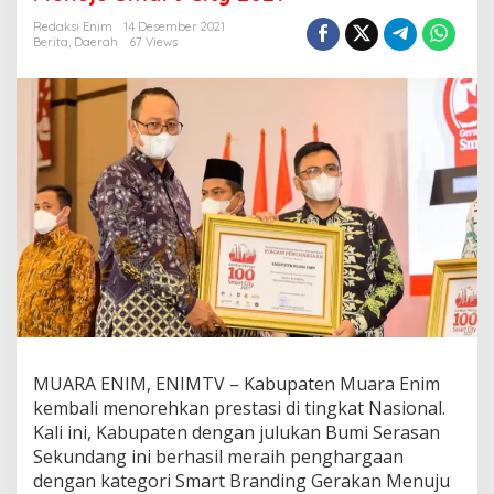
a
t
Redaksi Enim
14 Desember 2021
e
Berita
,
Daerah
67 Views
n
M
u
a
r
a
E
n
i
m
R
a
i
h
P
e
n
MUARA ENIM, ENIMTV – Kabupaten Muara Enim
g
kembali menorehkan prestasi di tingkat Nasional.
h
Kali ini, Kabupaten dengan julukan Bumi Serasan
a
Sekundang ini berhasil meraih penghargaan
r
g
dengan kategori Smart Branding Gerakan Menuju