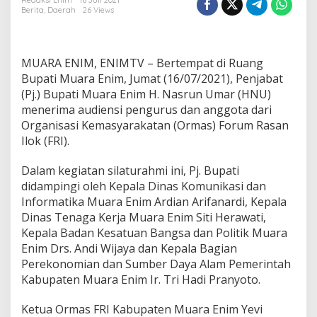
p
Redaksi Enim
16 Juli 2021
Berita
,
Daerah
26 Views
a
t
i
M
MUARA ENIM, ENIMTV – Bertempat di Ruang
u
a
Bupati Muara Enim, Jumat (16/07/2021), Penjabat
r
(Pj.) Bupati Muara Enim H. Nasrun Umar (HNU)
a
menerima audiensi pengurus dan anggota dari
E
Organisasi Kemasyarakatan (Ormas) Forum Rasan
n
Ilok (FRI).
i
m
T
Dalam kegiatan silaturahmi ini, Pj. Bupati
e
didampingi oleh Kepala Dinas Komunikasi dan
r
Informatika Muara Enim Ardian Arifanardi, Kepala
i
Dinas Tenaga Kerja Muara Enim Siti Herawati,
m
a
Kepala Badan Kesatuan Bangsa dan Politik Muara
A
Enim Drs. Andi Wijaya dan Kepala Bagian
u
Perekonomian dan Sumber Daya Alam Pemerintah
d
Kabupaten Muara Enim Ir. Tri Hadi Pranyoto.
i
e
n
Ketua Ormas FRI Kabupaten Muara Enim Yevi