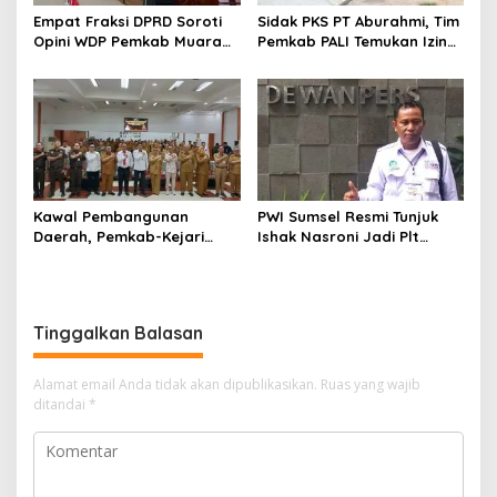
Empat Fraksi DPRD Soroti
Sidak PKS PT Aburahmi, Tim
Opini WDP Pemkab Muara
Pemkab PALI Temukan Izin
Enim, Desak Perbaikan Tata
Operasional Belum Kelar
Kelola Keuangan
Kawal Pembangunan
PWI Sumsel Resmi Tunjuk
Daerah, Pemkab-Kejari
Ishak Nasroni Jadi Plt
Muara Enim Teken MoU
Ketua PWI OKU Selatan
Pendampingan Hukum
Tinggalkan Balasan
Alamat email Anda tidak akan dipublikasikan.
Ruas yang wajib
ditandai
*