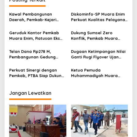
a
s
Kawal Pembangunan
Diskominfo-SP Muara Enim
Daerah, Pemkab-Kejari
Perkuat Kualitas Pelayanan
i
Muara Enim Teken MoU
Publik Lewat Bimtek SP4N-
p
Pendampingan Hukum
LAPOR dan PPID
Geruduk Kantor Pemkab
Dukung Sumsel Zero
Muara Enim, Ratusan Eks
Konflik, Pemkab Muara
o
Karyawan PBT Desak
Enim Perkuat Peran FKDM
s
Perusahaan Lunasi Hak
Cegah Intoleransi dan
Telan Dana Rp278 M,
Dugaan Ketimpangan Nilai
Pekerja
Radikalisme
Pembangunan Gedung
Ganti Rugi Flyover Ujan
KJSU 10 Lantai RSUD
Mas Mencuat, Pemkab
Rabain Muara Enim Ditunda
Muara Enim Turun Verifikasi
Perkuat Sinergi dengan
Ketua Pemuda
Pemkab, PTBA Siap Dukung
Muhammadiyah Muara
Pembangunan Muara Enim
Enim Ajak Masyarakat Tak
Terprovokasi Isu Politik
Jangan Lewatkan