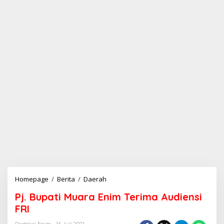
Homepage
/
Berita
/
Daerah
P
j
Pj. Bupati Muara Enim Terima Audiensi
.
B
FRI
u