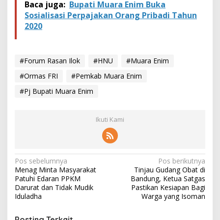
Baca juga:
Bupati Muara Enim Buka
Sosialisasi Perpajakan Orang Pribadi Tahun
2020
#Forum Rasan Ilok
#HNU
#Muara Enim
#Ormas FRI
#Pemkab Muara Enim
#Pj Bupati Muara Enim
Ikuti Kami
N
Pos sebelumnya
Pos berikutnya
Menag Minta Masyarakat
Tinjau Gudang Obat di
a
Patuhi Edaran PPKM
Bandung, Ketua Satgas
v
Darurat dan Tidak Mudik
Pastikan Kesiapan Bagi
Iduladha
Warga yang Isoman
i
g
Posting Terkait