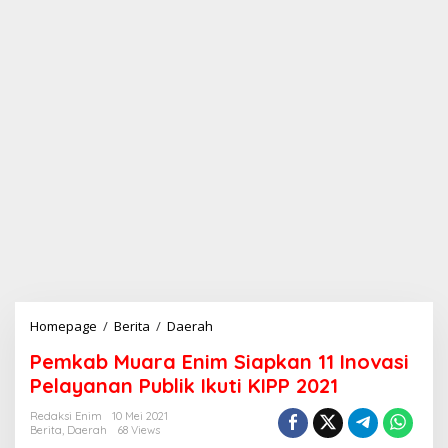
Homepage
/
Berita
/
Daerah
P
e
Pemkab Muara Enim Siapkan 11 Inovasi
m
k
Pelayanan Publik Ikuti KIPP 2021
a
b
Redaksi Enim
10 Mei 2021
Berita
,
Daerah
68 Views
M