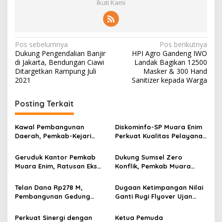
Ikuti Kami
N
Pos sebelumnya
Pos berikutnya
Dukung Pengendalian Banjir
HPI Agro Gandeng IWO
a
di Jakarta, Bendungan Ciawi
Landak Bagikan 12500
v
Ditargetkan Rampung Juli
Masker & 300 Hand
2021
Sanitizer kepada Warga
i
g
Posting Terkait
a
s
Kawal Pembangunan
Diskominfo-SP Muara Enim
Daerah, Pemkab-Kejari
Perkuat Kualitas Pelayanan
i
Muara Enim Teken MoU
Publik Lewat Bimtek SP4N-
p
Pendampingan Hukum
LAPOR dan PPID
Geruduk Kantor Pemkab
Dukung Sumsel Zero
Muara Enim, Ratusan Eks
Konflik, Pemkab Muara
o
Karyawan PBT Desak
Enim Perkuat Peran FKDM
s
Perusahaan Lunasi Hak
Cegah Intoleransi dan
Telan Dana Rp278 M,
Dugaan Ketimpangan Nilai
Pekerja
Radikalisme
Pembangunan Gedung
Ganti Rugi Flyover Ujan
KJSU 10 Lantai RSUD
Mas Mencuat, Pemkab
Rabain Muara Enim Ditunda
Muara Enim Turun Verifikasi
Perkuat Sinergi dengan
Ketua Pemuda