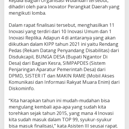
Kepala Bagian Organisasi Wulandari tersebut,
e
dihadiri oleh para Inovator Perangkat Daerah yang
l
a
mengikuti lomba.
y
a
Dalam rapat finalisasi tersebut, menghasilkan 11
n
Inovasi yang terdiri dari 10 Inovasi Umum dan 1
a
Inovasi Replika. Adapun 4 di antaranya yang akan
n
P
diikutkan dalam KIPP tahun 2021 ini yaitu Rendang
u
Pedas (Rekam Datang Penyandang Disabilitas) dari
b
Disdukcapil, BUNGA DESA (Bupati Ngantor Di
l
Desa) dari Bagian Kesra, SIMPAPDES (Sistem
i
Penjaringan Aparatur Pemerintah Desa) dari
k
I
DPMD, SISTER IT dan MAKIN RAME (Mobil Akses
k
Komunikasi dan Informasi Rakyat Muara Enim) dari
u
Diskominfo.
t
i
“Kita harapkan tahun ini mudah-mudahan bisa
K
I
mengulang kembali apa-apa yang sudah kita
P
torehkan sejak tahun 2015, yang mana 4 Inovasi
P
kita sudah masuk dalam TOP 99, syukur-syukur
2
bisa masuk finalisasi,” kata Asisten III seusai rapat.
0