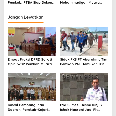
Pemkab, PTBA Siap Dukung
Muhammadiyah Muara
Pembangunan Muara Enim
Enim Ajak Masyarakat Tak
Terprovokasi Isu Politik
Jangan Lewatkan
Empat Fraksi DPRD Soroti
Sidak PKS PT Aburahmi, Tim
Opini WDP Pemkab Muara
Pemkab PALI Temukan Izin
Enim, Desak Perbaikan Tata
Operasional Belum Kelar
Kelola Keuangan
Kawal Pembangunan
PWI Sumsel Resmi Tunjuk
Daerah, Pemkab-Kejari
Ishak Nasroni Jadi Plt
Muara Enim Teken MoU
Ketua PWI OKU Selatan