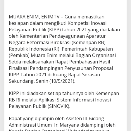
u
a
r
MUARA ENIM, ENIMTV – Guna memastikan
a
E
kesiapan dalam mengikuti Kompetisi Inovasi
n
Pelayanan Publik (KIPP) tahun 2021 yang diadakan
i
oleh Kementerian Pendayagunaan Aparatur
m
Negara Reformasi Birokrasi (Kemenpan RB)
S
Republik Indonesia (RI), Pemerintah Kabupaten
i
a
(Pemkab) Muara Enim melalui Bagian Organisasi
p
Setda melaksanakan Rapat Pembahasan Hasil
k
Finalisasi Pendampingan Penyusunan Proposal
a
KIPP Tahun 2021 di Ruang Rapat Serasan
n
1
Sekundang, Senin (10/5/2021).
1
I
KIPP ini diadakan setiap tahunnya oleh Kemenpan
n
RB RI melalui Aplikasi Sistem Informasi Inovasi
o
Pelayanan Publik (SINOVIK).
v
a
s
Rapat yang dipimpin oleh Asisten III Bidang
i
Administrasi Umum Ir. Maryana didampingi oleh
P