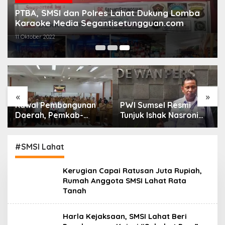
PTBA, SMSI dan Polres Lahat Dukung Lomba
Karaoke Media Segantisetungguan.com
11 Oktober 2022
«
»
Kawal Pembangunan
PWI Sumsel Resmi
Daerah, Pemkab-
Tunjuk Ishak Nasroni
Kejari Muara Enim
Jadi Plt Ketua PWI
Teken MoU
OKU Selatan
Pendampingan Hukum
#SMSI Lahat
Kerugian Capai Ratusan Juta Rupiah,
Rumah Anggota SMSI Lahat Rata
Tanah
Harla Kejaksaan, SMSI Lahat Beri