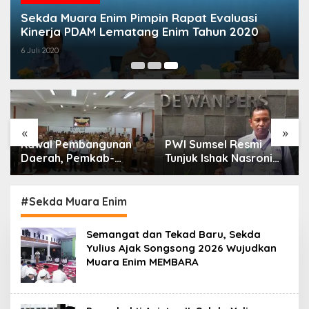
Sekda Muara Enim Pimpin Rapat Evaluasi
Kinerja PDAM Lematang Enim Tahun 2020
6 Juli 2020
«
»
Kawal Pembangunan
PWI Sumsel Resmi
Daerah, Pemkab-
Tunjuk Ishak Nasroni
Kejari Muara Enim
Jadi Plt Ketua PWI
Teken MoU
OKU Selatan
Pendampingan Hukum
#Sekda Muara Enim
Semangat dan Tekad Baru, Sekda
Yulius Ajak Songsong 2026 Wujudkan
Muara Enim MEMBARA