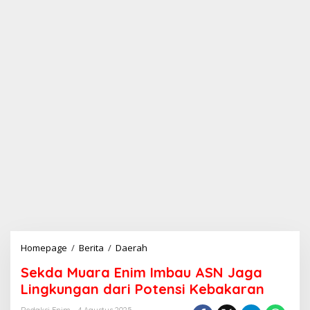
Homepage
/
Berita
/
Daerah
S
e
Sekda Muara Enim Imbau ASN Jaga
k
d
Lingkungan dari Potensi Kebakaran
a