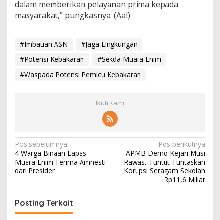
dalam memberikan pelayanan prima kepada
masyarakat,” pungkasnya. (Aal)
#Imbauan ASN
#Jaga Lingkungan
#Potensi Kebakaran
#Sekda Muara Enim
#Waspada Potensi Pemicu Kebakaran
Ikuti Kami
N
Pos sebelumnya
Pos berikutnya
4 Warga Binaan Lapas
APMB Demo Kejari Musi
a
Muara Enim Terima Amnesti
Rawas, Tuntut Tuntaskan
v
dari Presiden
Korupsi Seragam Sekolah
Rp11,6 Miliar
i
g
Posting Terkait
a