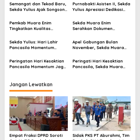
s
Semangat dan Tekad Baru,
Purnabakti Asisten II, Sekda
Sekda Yulius Ajak Songsong
Yulius Apresiasi Dedikasi
i
2026 Wujudkan Muara Enim
dan Loyalitas
p
MEMBARA
Pemkab Muara Enim
Sekda Muara Enim
Tingkatkan Kualitas
Serahkan Dokumen
o
Pelayanan Publik
Raperda
s
Pertanggungjawaban APBD
Sekda Yulius: Hari Lahir
Apel Gabungan Bulan
2024
Pancasila Momentum
November, Sekda Muara
Pererat Persatuan
Enim Serahkan SK
Pensiunan Pegawai &
Peringatan Hari Kesaktian
Peringati Hari Kesaktian
Bantuan Purna Bakti Korpri
Pancasila Momentum Jaga
Pancasila, Sekda Muara
Persatuan Jelang Pilkada
Enim Ajak Generasi Muda
Jaga Nilai Luhur Pancasila
Jangan Lewatkan
Empat Fraksi DPRD Soroti
Sidak PKS PT Aburahmi, Tim