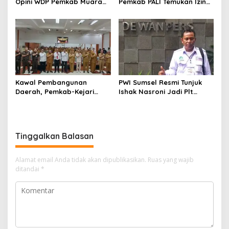
Opini WDP Pemkab Muara
Pemkab PALI Temukan Izin
Enim, Desak Perbaikan Tata
Operasional Belum Kelar
Kelola Keuangan
Kawal Pembangunan
PWI Sumsel Resmi Tunjuk
Daerah, Pemkab-Kejari
Ishak Nasroni Jadi Plt
Muara Enim Teken MoU
Ketua PWI OKU Selatan
Pendampingan Hukum
Tinggalkan Balasan
Alamat email Anda tidak akan dipublikasikan.
Ruas yang wajib
ditandai
*