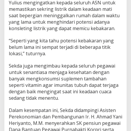
k
Yulius mengingatkan kepada seluruh ASN untuk
u
memastikan sekring listrik dalam keadaan mati
n
saat bepergian meninggalkan rumah dalam waktu
g
yang lama untuk menghindari potensi adanya
a
n
konsleting listrik yang dapat memicu kebakaran.
d
a
“Seperti yang kita tahu potensi kebakaran yang
r
belum lama ini sempat terjadi di beberapa titik
i
lokasi,” tuturnya.
P
o
t
Sekda juga mengimbau kepada seluruh pegawai
e
untuk senantiasa menjaga kesehatan dengan
n
banyak mengkonsumsi suplemen tambahan
s
seperti vitamin agar imunitas tubuh dapat terjaga
i
K
dengan baik mengingat saat ini keadaan cuaca
e
sedang tidak menentu.
b
a
Dalam kesempatan ini, Sekda didampingi Asisten
k
Perekonomian dan Pembangunan Ir. H. Ahmad Yani
a
r
Heriyanto, M.M. menyerahkan SK pensiun pegawai
a
Dana Bantuan Pegawai Purnabakti Korpri serta