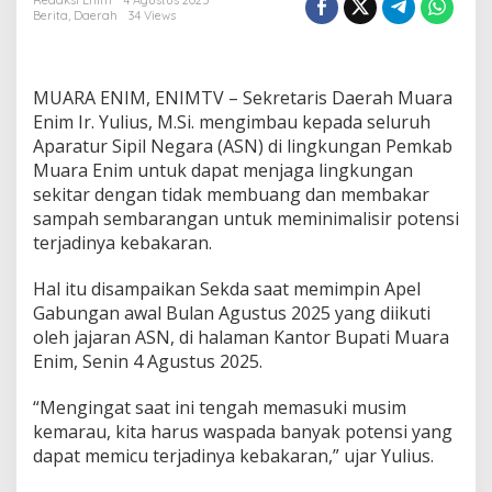
M
Redaksi Enim
4 Agustus 2025
Berita
,
Daerah
34 Views
u
a
r
a
MUARA ENIM, ENIMTV – Sekretaris Daerah Muara
E
n
Enim Ir. Yulius, M.Si. mengimbau kepada seluruh
i
Aparatur Sipil Negara (ASN) di lingkungan Pemkab
m
Muara Enim untuk dapat menjaga lingkungan
I
sekitar dengan tidak membuang dan membakar
m
sampah sembarangan untuk meminimalisir potensi
b
a
terjadinya kebakaran.
u
A
Hal itu disampaikan Sekda saat memimpin Apel
S
Gabungan awal Bulan Agustus 2025 yang diikuti
N
oleh jajaran ASN, di halaman Kantor Bupati Muara
J
a
Enim, Senin 4 Agustus 2025.
g
a
“Mengingat saat ini tengah memasuki musim
L
kemarau, kita harus waspada banyak potensi yang
i
dapat memicu terjadinya kebakaran,” ujar Yulius.
n
g