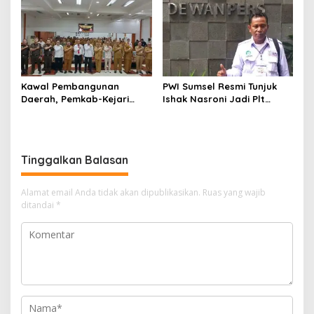
Kelola Keuangan
Kawal Pembangunan
PWI Sumsel Resmi Tunjuk
Daerah, Pemkab-Kejari
Ishak Nasroni Jadi Plt
Muara Enim Teken MoU
Ketua PWI OKU Selatan
Pendampingan Hukum
Tinggalkan Balasan
Alamat email Anda tidak akan dipublikasikan.
Ruas yang wajib
ditandai
*