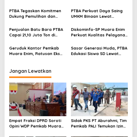
Muara Enim Teken MoU
Kalium Humat ‘BA Grow’ di
Pendampingan Hukum
Inagritech 2026
PTBA Tegaskan Komitmen
PTBA Perkuat Daya Saing
Dukung Pemulihan dan
UMKM Binaan Lewat
Kelestarian Ekosistem
Partisipasi di INACRAFT
Sungai
Festival 2026
Penjualan Batu Bara PTBA
Diskominfo-SP Muara Enim
Capai 21,10 Juta Ton di
Perkuat Kualitas Pelayanan
Semester I 2026
Publik Lewat Bimtek SP4N-
LAPOR dan PPID
Geruduk Kantor Pemkab
Sasar Generasi Muda, PTBA
Muara Enim, Ratusan Eks
Edukasi Siswa SD Lewat
Karyawan PBT Desak
Green School
Perusahaan Lunasi Hak
Pekerja
Jangan Lewatkan
Empat Fraksi DPRD Soroti
Sidak PKS PT Aburahmi, Tim
Opini WDP Pemkab Muara
Pemkab PALI Temukan Izin
Enim, Desak Perbaikan Tata
Operasional Belum Kelar