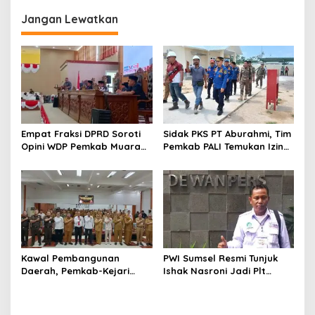
Jangan Lewatkan
Empat Fraksi DPRD Soroti
Sidak PKS PT Aburahmi, Tim
Opini WDP Pemkab Muara
Pemkab PALI Temukan Izin
Enim, Desak Perbaikan Tata
Operasional Belum Kelar
Kelola Keuangan
Kawal Pembangunan
PWI Sumsel Resmi Tunjuk
Daerah, Pemkab-Kejari
Ishak Nasroni Jadi Plt
Muara Enim Teken MoU
Ketua PWI OKU Selatan
Pendampingan Hukum