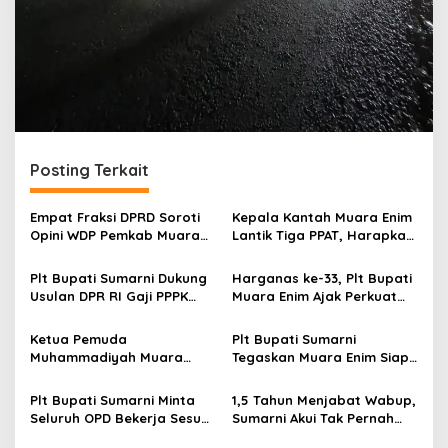
Posting Terkait
Empat Fraksi DPRD Soroti
Kepala Kantah Muara Enim
Opini WDP Pemkab Muara
Lantik Tiga PPAT, Harapkan
Enim, Desak Perbaikan Tata
Perkuat Pencegahan Mafia
Kelola Keuangan
Tanah
Plt Bupati Sumarni Dukung
Harganas ke-33, Plt Bupati
Usulan DPR RI Gaji PPPK
Muara Enim Ajak Perkuat
Ditanggung APBN
Peran Ayah untuk Masa
Depan Anak
Ketua Pemuda
Plt Bupati Sumarni
Muhammadiyah Muara
Tegaskan Muara Enim Siap
Enim Ajak Masyarakat Tak
Sukseskan Sensus Ekonomi
Terprovokasi Isu Politik
2026
Plt Bupati Sumarni Minta
1,5 Tahun Menjabat Wabup,
Seluruh OPD Bekerja Sesuai
Sumarni Akui Tak Pernah
Aturan
Dilibatkan Soal Anggaran