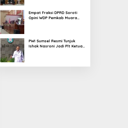
Empat Fraksi DPRD Soroti
Opini WDP Pemkab Muara
Enim, Desak Perbaikan Tata
Kelola Keuangan
PWI Sumsel Resmi Tunjuk
Ishak Nasroni Jadi Plt Ketua
PWI OKU Selatan