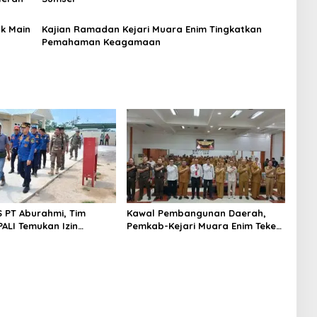
k Main
Kajian Ramadan Kejari Muara Enim Tingkatkan
Pemahaman Keagamaan
S PT Aburahmi, Tim
Kawal Pembangunan Daerah,
ALI Temukan Izin
Pemkab-Kejari Muara Enim Teken
nal Belum Kelar
MoU Pendampingan Hukum