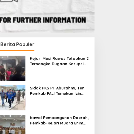
Berita Populer
Kejari Musi Rawas Tetapkan 2
Tersangka Dugaan Korupsi
Dana PSR, Selamatkan Uang
Negara Rp1,26 Miliar
Sidak PKS PT Aburahmi, Tim
Pemkab PALI Temukan Izin
Operasional Belum Kelar
Kawal Pembangunan Daerah,
Pemkab-Kejari Muara Enim
Teken MoU Pendampingan
Hukum