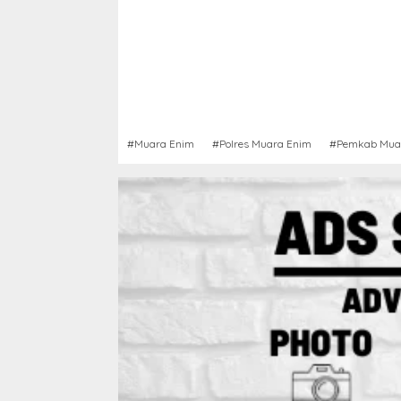
#Muara Enim
#Polres Muara Enim
#Pemkab Mua