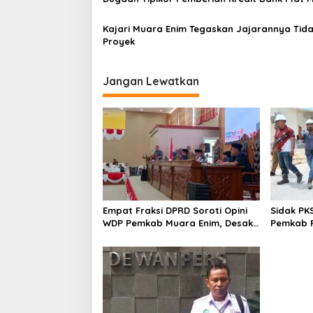
Kajari Muara Enim Tegaskan Jajarannya Tida
Proyek
Jangan Lewatkan
Empat Fraksi DPRD Soroti Opini
Sidak PK
WDP Pemkab Muara Enim, Desak
Pemkab P
Perbaikan Tata Kelola Keuangan
Operasio