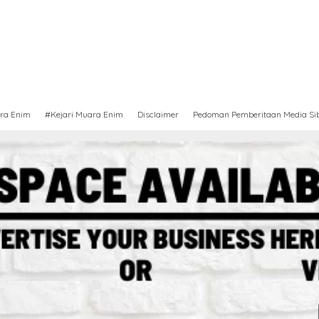
ra Enim
#Kejari Muara Enim
Disclaimer
Pedoman Pemberitaan Media Si