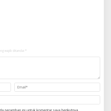
ng wajib ditandai
*
da peramban ini untuk komentar saya berikutnya.