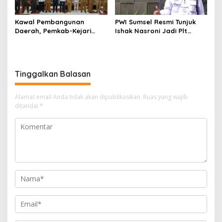
Kawal Pembangunan
PWI Sumsel Resmi Tunjuk
Daerah, Pemkab-Kejari
Ishak Nasroni Jadi Plt
Muara Enim Teken MoU
Ketua PWI OKU Selatan
Pendampingan Hukum
Tinggalkan Balasan
Alamat email Anda tidak akan dipublikasikan.
Ruas yang wajib
ditandai
*