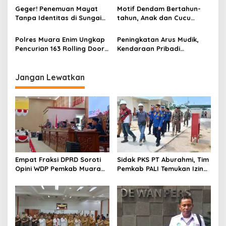
Tersangka
Tewas, Jasad Dibakar dan
Geger! Penemuan Mayat
Motif Dendam Bertahun-
Dibuang ke Sungai Enim
Tanpa Identitas di Sungai
tahun, Anak dan Cucu
Enim Desa Karang Raja
Bunuh Nenek
Polres Muara Enim Ungkap
Peningkatan Arus Mudik,
Pencurian 163 Rolling Door
Kendaraan Pribadi
dan 24 Pintu Toilet, 2 Pelaku
Dominasi Lalin Dalam Kota
DPO
Muara Enim
Jangan Lewatkan
Empat Fraksi DPRD Soroti
Sidak PKS PT Aburahmi, Tim
Opini WDP Pemkab Muara
Pemkab PALI Temukan Izin
Enim, Desak Perbaikan Tata
Operasional Belum Kelar
Kelola Keuangan