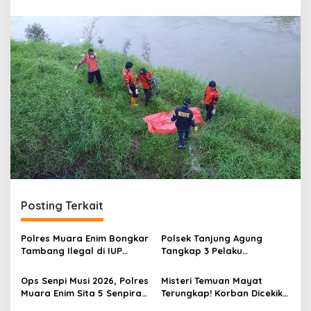
r
a
n
Posting Terkait
Polres Muara Enim Bongkar
Polsek Tanjung Agung
Tambang Ilegal di IUP
Tangkap 3 Pelaku
PTBA, Negara Rugi Rp95,9
Pemalakan Sopir Truk Viral,
Miliar
Satu Masih DPO
Ops Senpi Musi 2026, Polres
Misteri Temuan Mayat
Muara Enim Sita 5 Senpira
Terungkap! Korban Dicekik
dan 71 Amunisi dari 3
Mantan Pacar Hingga