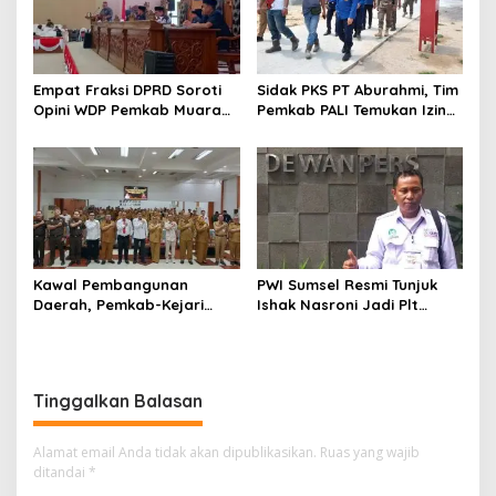
Empat Fraksi DPRD Soroti
Sidak PKS PT Aburahmi, Tim
Opini WDP Pemkab Muara
Pemkab PALI Temukan Izin
Enim, Desak Perbaikan Tata
Operasional Belum Kelar
Kelola Keuangan
Kawal Pembangunan
PWI Sumsel Resmi Tunjuk
Daerah, Pemkab-Kejari
Ishak Nasroni Jadi Plt
Muara Enim Teken MoU
Ketua PWI OKU Selatan
Pendampingan Hukum
Tinggalkan Balasan
Alamat email Anda tidak akan dipublikasikan.
Ruas yang wajib
ditandai
*