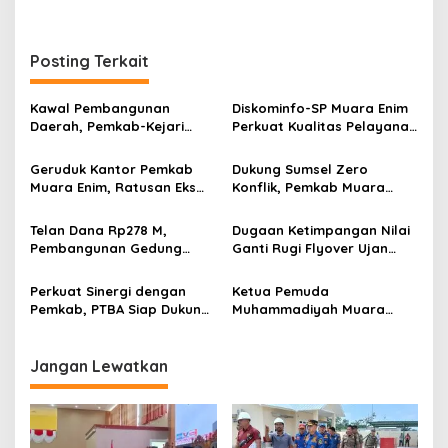
r
a
n
Posting Terkait
Kawal Pembangunan
Diskominfo-SP Muara Enim
Daerah, Pemkab-Kejari
Perkuat Kualitas Pelayanan
Muara Enim Teken MoU
Publik Lewat Bimtek SP4N-
Pendampingan Hukum
LAPOR dan PPID
Geruduk Kantor Pemkab
Dukung Sumsel Zero
Muara Enim, Ratusan Eks
Konflik, Pemkab Muara
Karyawan PBT Desak
Enim Perkuat Peran FKDM
Perusahaan Lunasi Hak
Cegah Intoleransi dan
Telan Dana Rp278 M,
Dugaan Ketimpangan Nilai
Pekerja
Radikalisme
Pembangunan Gedung
Ganti Rugi Flyover Ujan
KJSU 10 Lantai RSUD
Mas Mencuat, Pemkab
Rabain Muara Enim Ditunda
Muara Enim Turun Verifikasi
Perkuat Sinergi dengan
Ketua Pemuda
Pemkab, PTBA Siap Dukung
Muhammadiyah Muara
Pembangunan Muara Enim
Enim Ajak Masyarakat Tak
Terprovokasi Isu Politik
Jangan Lewatkan