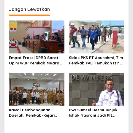
Jangan Lewatkan
Empat Fraksi DPRD Soroti
Sidak PKS PT Aburahmi, Tim
Opini WDP Pemkab Muara
Pemkab PALI Temukan Izin
Enim, Desak Perbaikan Tata
Operasional Belum Kelar
Kelola Keuangan
Kawal Pembangunan
PWI Sumsel Resmi Tunjuk
Daerah, Pemkab-Kejari
Ishak Nasroni Jadi Plt
Muara Enim Teken MoU
Ketua PWI OKU Selatan
Pendampingan Hukum