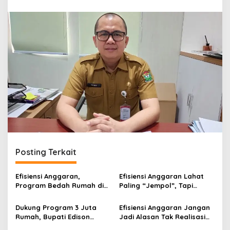
r
a
n
Posting Terkait
Efisiensi Anggaran,
Efisiensi Anggaran Lahat
Program Bedah Rumah di
Paling “Jempol”, Tapi
Muara Enim Dipangkas 50
Bukan untuk Dibelanjakan
Persen
Sia-sia
Dukung Program 3 Juta
Efisiensi Anggaran Jangan
Rumah, Bupati Edison
Jadi Alasan Tak Realisasi
Gratiskan BPHTB dan PBG
Program