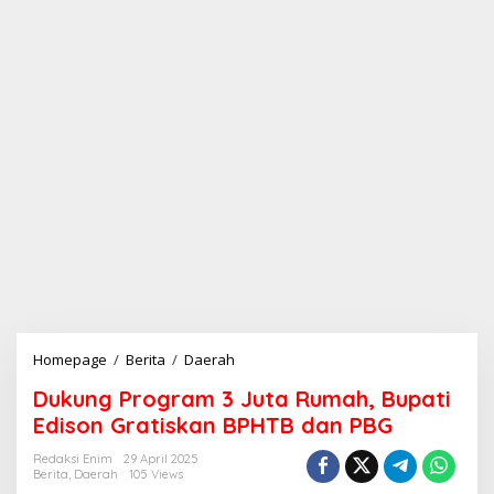
Homepage
/
Berita
/
Daerah
D
u
Dukung Program 3 Juta Rumah, Bupati
k
u
Edison Gratiskan BPHTB dan PBG
n
g
Redaksi Enim
29 April 2025
Berita
,
Daerah
105 Views
P