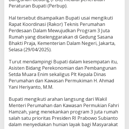
i
Peraturan Bupati (Perbup).
s
o
Hal tersebut disampaikan Bupati usai mengikuti
n
G
Rapat Koordinasi (Rakor) Teknis Perumahan
r
Perdesaan Dalam Mewujudkan Program 3 Juta
a
Rumah yang diselenggarakan di Gedung Sasana
t
Bhakti Praja, Kementerian Dalam Negeri, Jakarta,
i
s
Selasa (29/04/2025).
k
a
Turut mendampingi Bupati dalam kesempatan itu,
n
Asisten Bidang Perekonomian dan Pembangunan
B
Setda Muara Enim sekaligus Plt Kepala Dinas
P
H
Perumahan dan Kawasan Permukiman H. Ahmad
T
Yani Heriyanto, M.M.
B
d
Bupati mengikuti arahan langsung dari Wakil
a
Menteri Perumahan dan Kawasan Permukian Fahri
n
P
Hamzah, yang menekankan program 3 juta rumah
B
salah satu prioritas Presiden RI Prabowo Subianto
G
dalam menyediakan hunian layak bagi Masyarakat