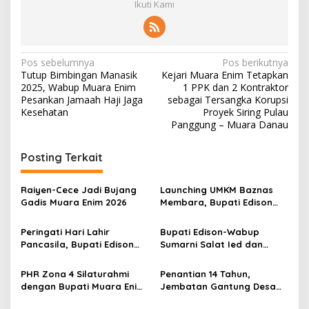
Ikuti Kami
N
Pos sebelumnya
Pos berikutnya
Tutup Bimbingan Manasik
Kejari Muara Enim Tetapkan
a
2025, Wabup Muara Enim
1 PPK dan 2 Kontraktor
v
Pesankan Jamaah Haji Jaga
sebagai Tersangka Korupsi
Kesehatan
Proyek Siring Pulau
i
Panggung – Muara Danau
g
Posting Terkait
a
s
Raiyen-Cece Jadi Bujang
Launching UMKM Baznas
i
Gadis Muara Enim 2026
Membara, Bupati Edison
p
Serahkan Bantuan Modal
Usaha kepada 200
Peringati Hari Lahir
Bupati Edison-Wabup
o
Mustahik
Pancasila, Bupati Edison
Sumarni Salat Ied dan
s
Ajak Seluruh Elemen
Tinjau Pemotongan Kurban
Perkokoh Persatuan dan
di Masjid Agung
PHR Zona 4 Silaturahmi
Penantian 14 Tahun,
Kawal Pembangunan
dengan Bupati Muara Enim
Jembatan Gantung Desa
dan Musi Rawas, Perkuat
Siku Diresmikan