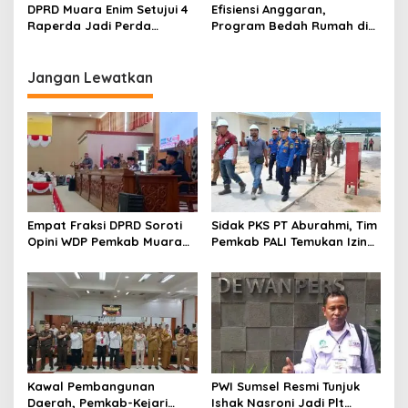
Sinergi Dukung Ketahanan
DPRD Muara Enim Setujui 4
Efisiensi Anggaran,
Energi Nasional
Raperda Jadi Perda
Program Bedah Rumah di
dengan Catatan
Muara Enim Dipangkas 50
Persen
Jangan Lewatkan
Empat Fraksi DPRD Soroti
Sidak PKS PT Aburahmi, Tim
Opini WDP Pemkab Muara
Pemkab PALI Temukan Izin
Enim, Desak Perbaikan Tata
Operasional Belum Kelar
Kelola Keuangan
Kawal Pembangunan
PWI Sumsel Resmi Tunjuk
Daerah, Pemkab-Kejari
Ishak Nasroni Jadi Plt