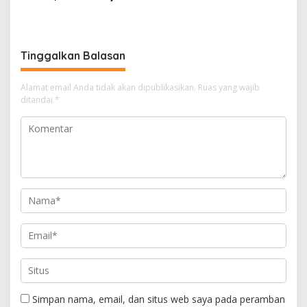
Muara Enim Teken MoU
Ketua PWI OKU Selatan
Pendampingan Hukum
Tinggalkan Balasan
Alamat email Anda tidak akan dipublikasikan.
Ruas yang wajib
ditandai
*
Simpan nama, email, dan situs web saya pada peramban