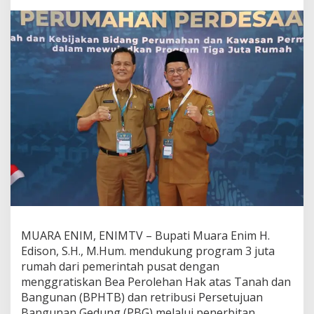
r
o
g
r
a
m
3
J
u
t
a
R
u
m
a
h
,
B
u
MUARA ENIM, ENIMTV – Bupati Muara Enim H.
p
Edison, S.H., M.Hum. mendukung program 3 juta
a
rumah dari pemerintah pusat dengan
t
menggratiskan Bea Perolehan Hak atas Tanah dan
i
E
Bangunan (BPHTB) dan retribusi Persetujuan
d
Bangunan Gedung (PBG) melalui penerbitan