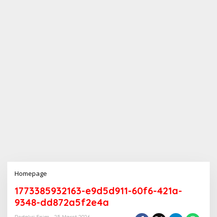
Homepage
L
a
1773385932163-e9d5d911-60f6-421a-
m
p
9348-dd872a5f2e4a
i