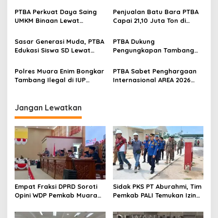
Inagritech 2026
Sungai
PTBA Perkuat Daya Saing
Penjualan Batu Bara PTBA
UMKM Binaan Lewat
Capai 21,10 Juta Ton di
Partisipasi di INACRAFT
Semester I 2026
Festival 2026
Sasar Generasi Muda, PTBA
PTBA Dukung
Edukasi Siswa SD Lewat
Pengungkapan Tambang
Green School
Batubara Ilegal di Wilayah
IUP Perseroan
Polres Muara Enim Bongkar
PTBA Sabet Penghargaan
Tambang Ilegal di IUP
Internasional AREA 2026
PTBA, Negara Rugi Rp95,9
Lewat Program Desa
Miliar
Impian
Jangan Lewatkan
Empat Fraksi DPRD Soroti
Sidak PKS PT Aburahmi, Tim
Opini WDP Pemkab Muara
Pemkab PALI Temukan Izin
Enim, Desak Perbaikan Tata
Operasional Belum Kelar
Kelola Keuangan