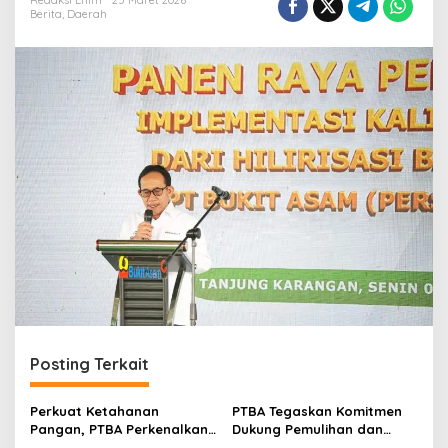
r
Redaksi Enim
25 Maret 2026
Berita
,
Daerah
a
n
Posting Terkait
Perkuat Ketahanan
PTBA Tegaskan Komitmen
Pangan, PTBA Perkenalkan
Dukung Pemulihan dan
Kalium Humat ‘BA Grow’ di
Kelestarian Ekosistem