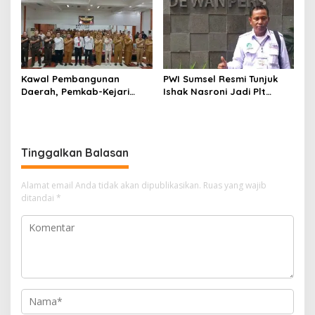
Kawal Pembangunan
PWI Sumsel Resmi Tunjuk
Daerah, Pemkab-Kejari
Ishak Nasroni Jadi Plt
Muara Enim Teken MoU
Ketua PWI OKU Selatan
Pendampingan Hukum
Tinggalkan Balasan
Alamat email Anda tidak akan dipublikasikan.
Ruas yang wajib
ditandai
*