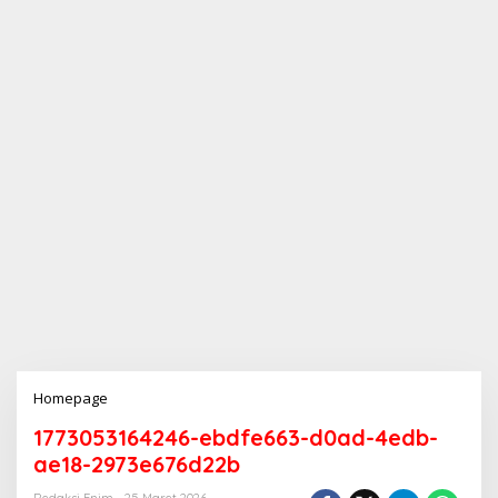
Homepage
L
a
1773053164246-ebdfe663-d0ad-4edb-
m
p
ae18-2973e676d22b
i