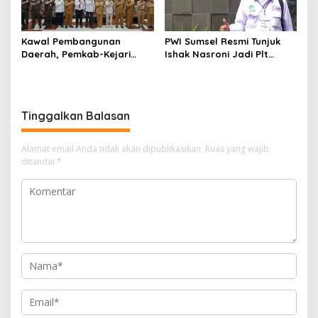
Kawal Pembangunan
PWI Sumsel Resmi Tunjuk
Daerah, Pemkab-Kejari
Ishak Nasroni Jadi Plt
Muara Enim Teken MoU
Ketua PWI OKU Selatan
Pendampingan Hukum
Tinggalkan Balasan
Alamat email Anda tidak akan dipublikasikan.
Ruas yang wajib
ditandai
*