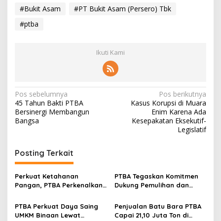
#Bukit Asam
#PT Bukit Asam (Persero) Tbk
#ptba
Ikuti Kami
N
Pos sebelumnya
Pos berikutnya
45 Tahun Bakti PTBA
Kasus Korupsi di Muara
a
Bersinergi Membangun
Enim Karena Ada
v
Bangsa
Kesepakatan Eksekutif-
Legislatif
i
g
Posting Terkait
a
s
Perkuat Ketahanan
PTBA Tegaskan Komitmen
Pangan, PTBA Perkenalkan
Dukung Pemulihan dan
i
Kalium Humat ‘BA Grow’ di
Kelestarian Ekosistem
p
Inagritech 2026
Sungai
PTBA Perkuat Daya Saing
Penjualan Batu Bara PTBA
UMKM Binaan Lewat
Capai 21,10 Juta Ton di
o