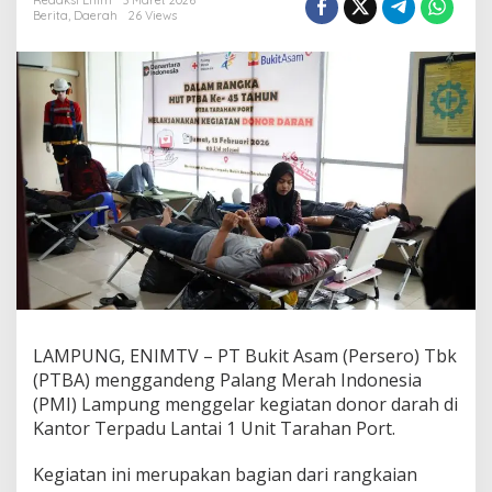
i
Redaksi Enim
3 Maret 2026
Berita
,
Daerah
26 Views
K
e
b
a
i
k
a
n
4
5
T
a
h
u
n
P
T
LAMPUNG, ENIMTV – PT Bukit Asam (Persero) Tbk
B
A
(PTBA) menggandeng Palang Merah Indonesia
S
(PMI) Lampung menggelar kegiatan donor darah di
u
Kantor Terpadu Lantai 1 Unit Tarahan Port.
k
s
Kegiatan ini merupakan bagian dari rangkaian
e