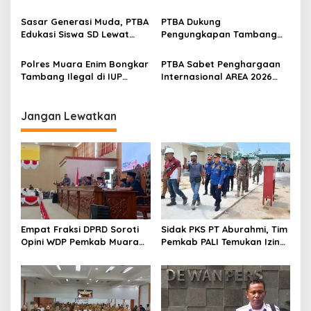
Partisipasi di INACRAFT
Semester I 2026
s
Festival 2026
Sasar Generasi Muda, PTBA
PTBA Dukung
Edukasi Siswa SD Lewat
Pengungkapan Tambang
Green School
Batubara Ilegal di Wilayah
IUP Perseroan
Polres Muara Enim Bongkar
PTBA Sabet Penghargaan
Tambang Ilegal di IUP
Internasional AREA 2026
PTBA, Negara Rugi Rp95,9
Lewat Program Desa
Miliar
Impian
Jangan Lewatkan
Empat Fraksi DPRD Soroti
Sidak PKS PT Aburahmi, Tim
Opini WDP Pemkab Muara
Pemkab PALI Temukan Izin
Enim, Desak Perbaikan Tata
Operasional Belum Kelar
Kelola Keuangan