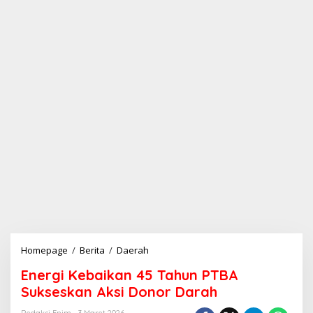
Homepage
/
Berita
/
Daerah
E
n
Energi Kebaikan 45 Tahun PTBA
e
r
Sukseskan Aksi Donor Darah
g