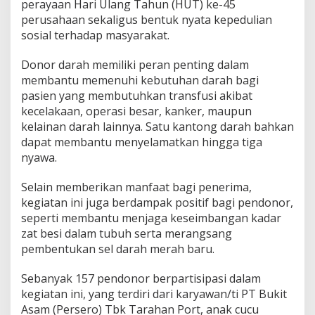
s
perayaan Hari Ulang Tahun (HUT) ke-45
k
perusahaan sekaligus bentuk nyata kepedulian
a
sosial terhadap masyarakat.
n
A
Donor darah memiliki peran penting dalam
k
s
membantu memenuhi kebutuhan darah bagi
i
pasien yang membutuhkan transfusi akibat
D
kecelakaan, operasi besar, kanker, maupun
o
kelainan darah lainnya. Satu kantong darah bahkan
n
o
dapat membantu menyelamatkan hingga tiga
r
nyawa.
D
a
Selain memberikan manfaat bagi penerima,
r
kegiatan ini juga berdampak positif bagi pendonor,
a
h
seperti membantu menjaga keseimbangan kadar
zat besi dalam tubuh serta merangsang
pembentukan sel darah merah baru.
Sebanyak 157 pendonor berpartisipasi dalam
kegiatan ini, yang terdiri dari karyawan/ti PT Bukit
Asam (Persero) Tbk Tarahan Port, anak cucu