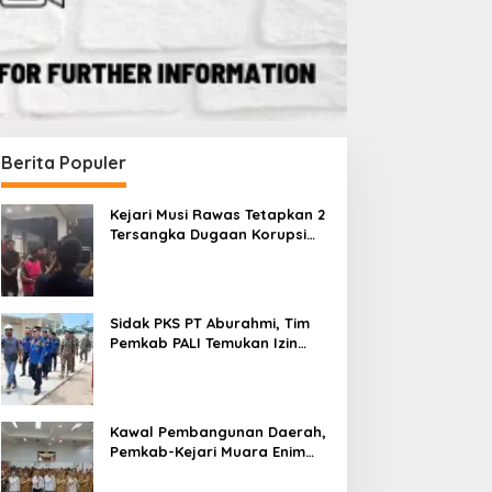
Berita Populer
Kejari Musi Rawas Tetapkan 2
Tersangka Dugaan Korupsi
Dana PSR, Selamatkan Uang
Negara Rp1,26 Miliar
Sidak PKS PT Aburahmi, Tim
Pemkab PALI Temukan Izin
Operasional Belum Kelar
Kawal Pembangunan Daerah,
Pemkab-Kejari Muara Enim
Teken MoU Pendampingan
Hukum