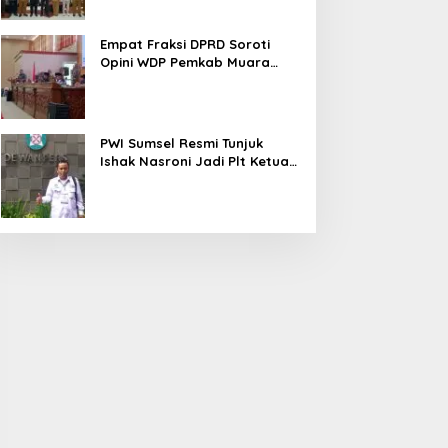
Empat Fraksi DPRD Soroti
Opini WDP Pemkab Muara
Enim, Desak Perbaikan Tata
Kelola Keuangan
PWI Sumsel Resmi Tunjuk
Ishak Nasroni Jadi Plt Ketua
PWI OKU Selatan