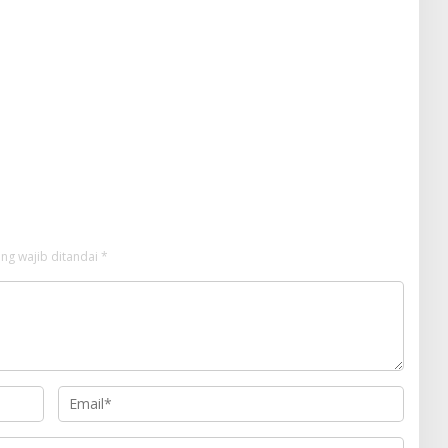
ng wajib ditandai
*