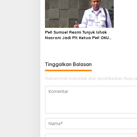
PWI Sumsel Resmi Tunjuk Ishak
Nasroni Jadi Plt Ketua PWI OKU
Selatan
Tinggalkan Balasan
Alamat email Anda tidak akan dipublikasikan.
Ruas ya