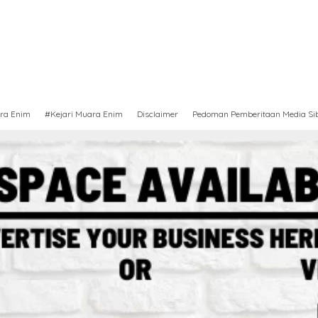
ra Enim
#Kejari Muara Enim
Disclaimer
Pedoman Pemberitaan Media Si