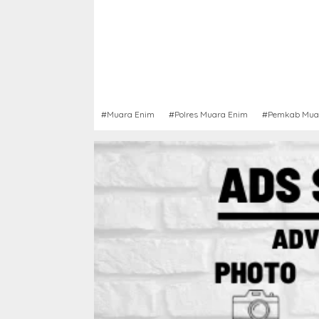
#Muara Enim
#Polres Muara Enim
#Pemkab Mua