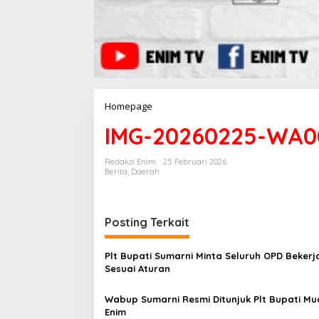
Homepage
L
a
IMG-20260225-WA0
m
p
i
Redaksi Enim
25 Februari 2026
r
Berita
,
Daerah
a
n
Posting Terkait
Plt Bupati Sumarni Minta Seluruh OPD Bekerj
Sesuai Aturan
Wabup Sumarni Resmi Ditunjuk Plt Bupati Mu
Enim