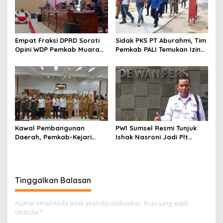
Empat Fraksi DPRD Soroti
Sidak PKS PT Aburahmi, Tim
Opini WDP Pemkab Muara
Pemkab PALI Temukan Izin
Enim, Desak Perbaikan Tata
Operasional Belum Kelar
Kelola Keuangan
Kawal Pembangunan
PWI Sumsel Resmi Tunjuk
Daerah, Pemkab-Kejari
Ishak Nasroni Jadi Plt
Muara Enim Teken MoU
Ketua PWI OKU Selatan
Pendampingan Hukum
Tinggalkan Balasan
Alamat email Anda tidak akan dipublikasikan.
Ruas yang wajib
ditandai
*