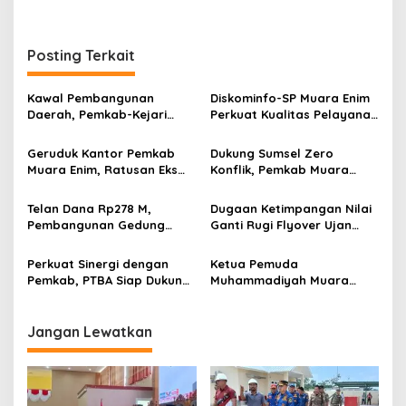
r
a
n
Posting Terkait
Kawal Pembangunan
Diskominfo-SP Muara Enim
Daerah, Pemkab-Kejari
Perkuat Kualitas Pelayanan
Muara Enim Teken MoU
Publik Lewat Bimtek SP4N-
Pendampingan Hukum
LAPOR dan PPID
Geruduk Kantor Pemkab
Dukung Sumsel Zero
Muara Enim, Ratusan Eks
Konflik, Pemkab Muara
Karyawan PBT Desak
Enim Perkuat Peran FKDM
Perusahaan Lunasi Hak
Cegah Intoleransi dan
Telan Dana Rp278 M,
Dugaan Ketimpangan Nilai
Pekerja
Radikalisme
Pembangunan Gedung
Ganti Rugi Flyover Ujan
KJSU 10 Lantai RSUD
Mas Mencuat, Pemkab
Rabain Muara Enim Ditunda
Muara Enim Turun Verifikasi
Perkuat Sinergi dengan
Ketua Pemuda
Pemkab, PTBA Siap Dukung
Muhammadiyah Muara
Pembangunan Muara Enim
Enim Ajak Masyarakat Tak
Terprovokasi Isu Politik
Jangan Lewatkan