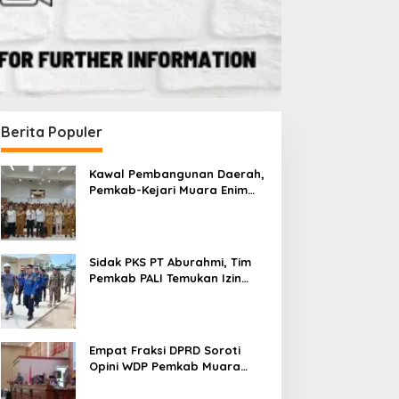
Berita Populer
Kawal Pembangunan Daerah,
Pemkab-Kejari Muara Enim
Teken MoU Pendampingan
Hukum
Sidak PKS PT Aburahmi, Tim
Pemkab PALI Temukan Izin
Operasional Belum Kelar
Empat Fraksi DPRD Soroti
Opini WDP Pemkab Muara
Enim, Desak Perbaikan Tata
Kelola Keuangan