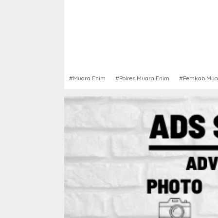
#Muara Enim
#Polres Muara Enim
#Pemkab Mua