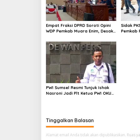
Empat Fraksi DPRD Soroti Opini
Sidak PK
WDP Pemkab Muara Enim, Desak
Pemkab P
Perbaikan Tata Kelola Keuangan
Operasio
PWI Sumsel Resmi Tunjuk Ishak
Nasroni Jadi Plt Ketua PWI OKU
Selatan
Tinggalkan Balasan
Alamat email Anda tidak akan dipublikasikan.
Ruas ya