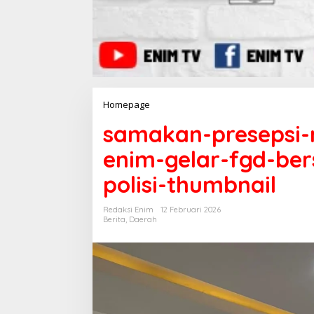
Homepage
L
a
samakan-presepsi-
m
p
enim-gelar-fgd-be
i
r
polisi-thumbnail
a
n
Redaksi Enim
12 Februari 2026
Berita
,
Daerah