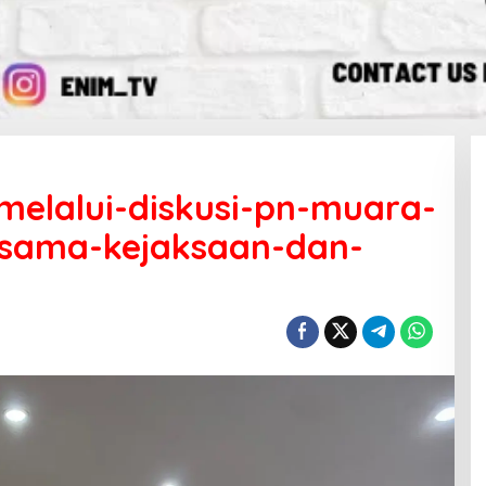
melalui-diskusi-pn-muara-
rsama-kejaksaan-dan-