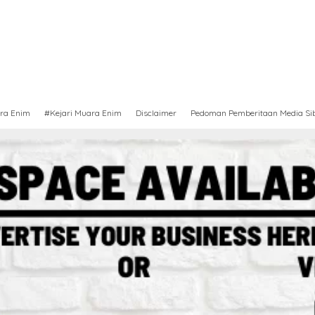
ra Enim
#Kejari Muara Enim
Disclaimer
Pedoman Pemberitaan Media Si