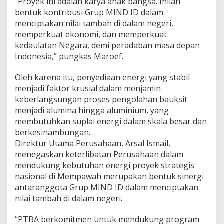
“Proyek ini adalah karya anak bangsa. Inilah
u
bentuk kontribusi Grup MIND ID dalam
t
menciptakan nilai tambah di dalam negeri,
a
n
memperkuat ekonomi, dan memperkuat
kedaulatan Negara, demi peradaban masa depan
Indonesia,” pungkas Maroef.
Oleh karena itu, penyediaan energi yang stabil
menjadi faktor krusial dalam menjamin
keberlangsungan proses pengolahan bauksit
menjadi alumina hingga aluminium, yang
membutuhkan suplai energi dalam skala besar dan
berkesinambungan.
Direktur Utama Perusahaan, Arsal Ismail,
menegaskan keterlibatan Perusahaan dalam
mendukung kebutuhan energi proyek strategis
nasional di Mempawah merupakan bentuk sinergi
antaranggota Grup MIND ID dalam menciptakan
nilai tambah di dalam negeri.
“PTBA berkomitmen untuk mendukung program