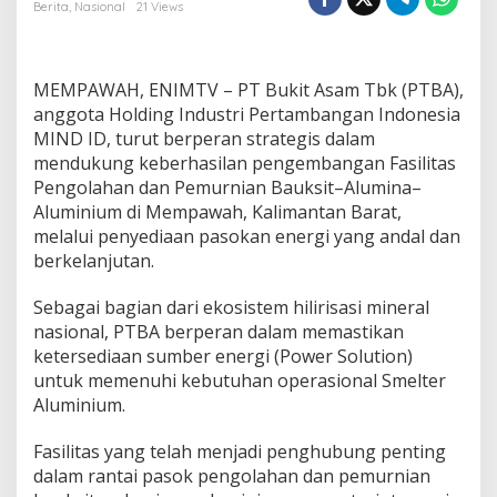
k
Berita
,
Nasional
21 Views
u
a
t
E
MEMPAWAH, ENIMTV – PT Bukit Asam Tbk (PTBA),
k
anggota Holding Industri Pertambangan Indonesia
o
MIND ID, turut berperan strategis dalam
s
mendukung keberhasilan pengembangan Fasilitas
i
s
Pengolahan dan Pemurnian Bauksit–Alumina–
t
Aluminium di Mempawah, Kalimantan Barat,
e
melalui penyediaan pasokan energi yang andal dan
m
berkelanjutan.
H
i
l
Sebagai bagian dari ekosistem hilirisasi mineral
i
nasional, PTBA berperan dalam memastikan
r
ketersediaan sumber energi (Power Solution)
i
untuk memenuhi kebutuhan operasional Smelter
s
Aluminium.
a
s
i
Fasilitas yang telah menjadi penghubung penting
B
dalam rantai pasok pengolahan dan pemurnian
a