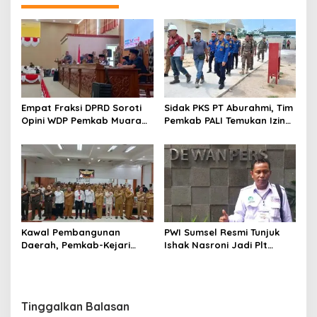
Empat Fraksi DPRD Soroti
Sidak PKS PT Aburahmi, Tim
Opini WDP Pemkab Muara
Pemkab PALI Temukan Izin
Enim, Desak Perbaikan Tata
Operasional Belum Kelar
Kelola Keuangan
Kawal Pembangunan
PWI Sumsel Resmi Tunjuk
Daerah, Pemkab-Kejari
Ishak Nasroni Jadi Plt
Muara Enim Teken MoU
Ketua PWI OKU Selatan
Pendampingan Hukum
Tinggalkan Balasan