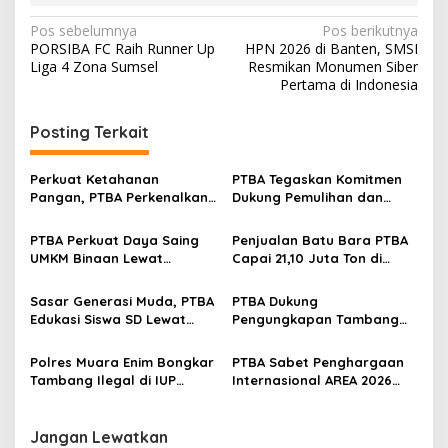
N
Pos sebelumnya
Pos berikutnya
PORSIBA FC Raih Runner Up
HPN 2026 di Banten, SMSI
a
Liga 4 Zona Sumsel
Resmikan Monumen Siber
v
Pertama di Indonesia
i
Posting Terkait
g
a
Perkuat Ketahanan
PTBA Tegaskan Komitmen
s
Pangan, PTBA Perkenalkan
Dukung Pemulihan dan
Kalium Humat ‘BA Grow’ di
Kelestarian Ekosistem
i
Inagritech 2026
Sungai
PTBA Perkuat Daya Saing
Penjualan Batu Bara PTBA
p
UMKM Binaan Lewat
Capai 21,10 Juta Ton di
Partisipasi di INACRAFT
Semester I 2026
o
Festival 2026
Sasar Generasi Muda, PTBA
PTBA Dukung
s
Edukasi Siswa SD Lewat
Pengungkapan Tambang
Green School
Batubara Ilegal di Wilayah
IUP Perseroan
Polres Muara Enim Bongkar
PTBA Sabet Penghargaan
Tambang Ilegal di IUP
Internasional AREA 2026
PTBA, Negara Rugi Rp95,9
Lewat Program Desa
Miliar
Impian
Jangan Lewatkan