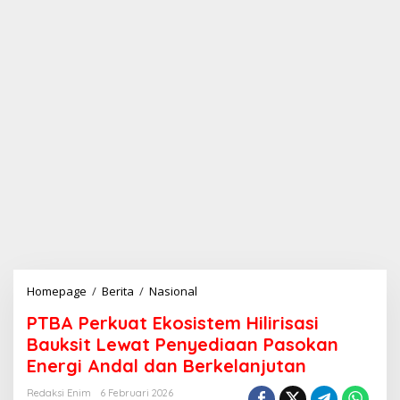
Homepage
/
Berita
/
Nasional
P
T
PTBA Perkuat Ekosistem Hilirisasi
B
A
Bauksit Lewat Penyediaan Pasokan
P
Energi Andal dan Berkelanjutan
e
r
Redaksi Enim
6 Februari 2026