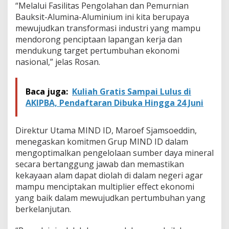
a
“Melalui Fasilitas Pengolahan dan Pemurnian
n
Bauksit-Alumina-Aluminium ini kita berupaya
E
mewujudkan transformasi industri yang mampu
n
mendorong penciptaan lapangan kerja dan
e
mendukung target pertumbuhan ekonomi
r
g
nasional,” jelas Rosan.
i
A
n
Baca juga:
Kuliah Gratis Sampai Lulus di
d
AKIPBA, Pendaftaran Dibuka Hingga 24 Juni
a
l
d
Direktur Utama MIND ID, Maroef Sjamsoeddin,
a
menegaskan komitmen Grup MIND ID dalam
n
B
mengoptimalkan pengelolaan sumber daya mineral
e
secara bertanggung jawab dan memastikan
r
kekayaan alam dapat diolah di dalam negeri agar
k
mampu menciptakan multiplier effect ekonomi
e
yang baik dalam mewujudkan pertumbuhan yang
l
a
berkelanjutan.
n
j