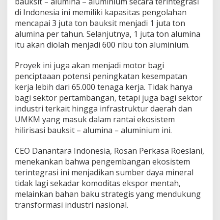
bauksit – alumina – aluminium secara terintegrasi
u
di Indonesia ini memiliki kapasitas pengolahan
k
s
mencapai 3 juta ton bauksit menjadi 1 juta ton
i
alumina per tahun. Selanjutnya, 1 juta ton alumina
t
itu akan diolah menjadi 600 ribu ton aluminium.
L
e
Proyek ini juga akan menjadi motor bagi
w
a
penciptaaan potensi peningkatan kesempatan
t
kerja lebih dari 65.000 tenaga kerja. Tidak hanya
P
bagi sektor pertambangan, tetapi juga bagi sektor
e
industri terkait hingga infrastruktur daerah dan
n
y
UMKM yang masuk dalam rantai ekosistem
e
hilirisasi bauksit – alumina – aluminium ini.
d
i
CEO Danantara Indonesia, Rosan Perkasa Roeslani,
a
menekankan bahwa pengembangan ekosistem
a
n
terintegrasi ini menjadikan sumber daya mineral
P
tidak lagi sekadar komoditas ekspor mentah,
a
melainkan bahan baku strategis yang mendukung
s
transformasi industri nasional.
o
k