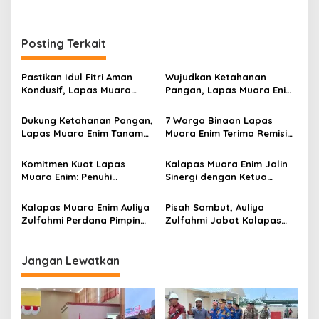
r
a
n
Posting Terkait
Pastikan Idul Fitri Aman
Wujudkan Ketahanan
Kondusif, Lapas Muara
Pangan, Lapas Muara Enim
Enim Gelar Apel Siaga
Ikuti Panen Raya Serentak
Pemasyarakatan
Dukung Ketahanan Pangan,
7 Warga Binaan Lapas
Lapas Muara Enim Tanam
Muara Enim Terima Remisi
Melon Belanda dan Sayur
Natal
Hidroponik
Komitmen Kuat Lapas
Kalapas Muara Enim Jalin
Muara Enim: Penuhi
Sinergi dengan Ketua
Layanan Hukum Warga
Pengadilan Negeri
Binaan, Wujudkan Bersih
Kalapas Muara Enim Auliya
Pisah Sambut, Auliya
Narkoba
Zulfahmi Perdana Pimpin
Zulfahmi Jabat Kalapas
Rapat Pengamanan
Muara Enim
Jangan Lewatkan