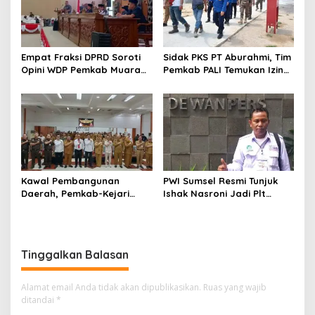
Empat Fraksi DPRD Soroti
Sidak PKS PT Aburahmi, Tim
Opini WDP Pemkab Muara
Pemkab PALI Temukan Izin
Enim, Desak Perbaikan Tata
Operasional Belum Kelar
Kelola Keuangan
Kawal Pembangunan
PWI Sumsel Resmi Tunjuk
Daerah, Pemkab-Kejari
Ishak Nasroni Jadi Plt
Muara Enim Teken MoU
Ketua PWI OKU Selatan
Pendampingan Hukum
Tinggalkan Balasan
Alamat email Anda tidak akan dipublikasikan.
Ruas yang wajib
ditandai
*