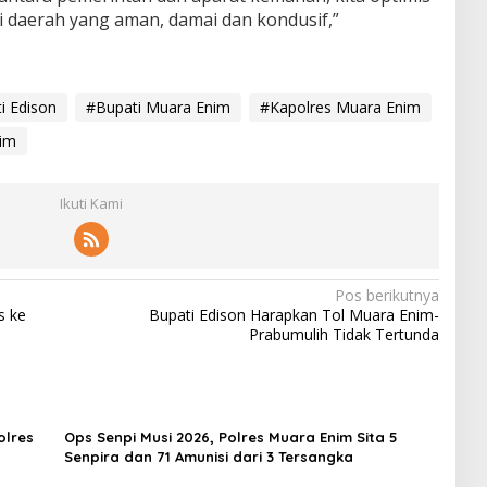
 daerah yang aman, damai dan kondusif,”
i Edison
#Bupati Muara Enim
#Kapolres Muara Enim
nim
Ikuti Kami
Pos berikutnya
s ke
Bupati Edison Harapkan Tol Muara Enim-
Prabumulih Tidak Tertunda
olres
Ops Senpi Musi 2026, Polres Muara Enim Sita 5
Senpira dan 71 Amunisi dari 3 Tersangka