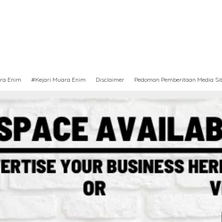
ra Enim
#Kejari Muara Enim
Disclaimer
Pedoman Pemberitaan Media Si