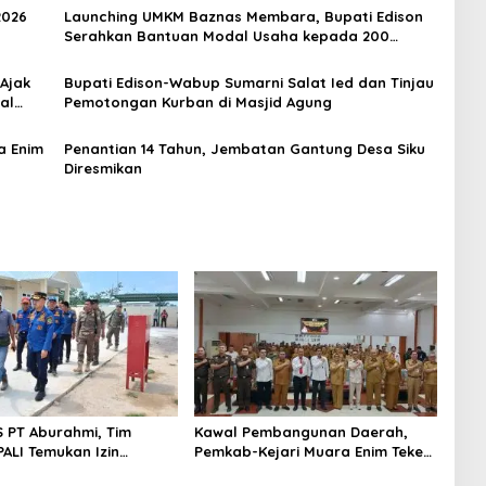
2026
Launching UMKM Baznas Membara, Bupati Edison
Serahkan Bantuan Modal Usaha kepada 200
Mustahik
 Ajak
Bupati Edison-Wabup Sumarni Salat Ied dan Tinjau
al
Pemotongan Kurban di Masjid Agung
a Enim
Penantian 14 Tahun, Jembatan Gantung Desa Siku
Diresmikan
S PT Aburahmi, Tim
Kawal Pembangunan Daerah,
ALI Temukan Izin
Pemkab-Kejari Muara Enim Teken
nal Belum Kelar
MoU Pendampingan Hukum