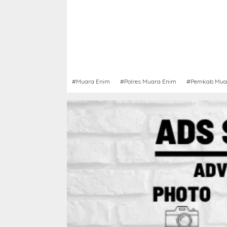
#Muara Enim
#Polres Muara Enim
#Pemkab Mua