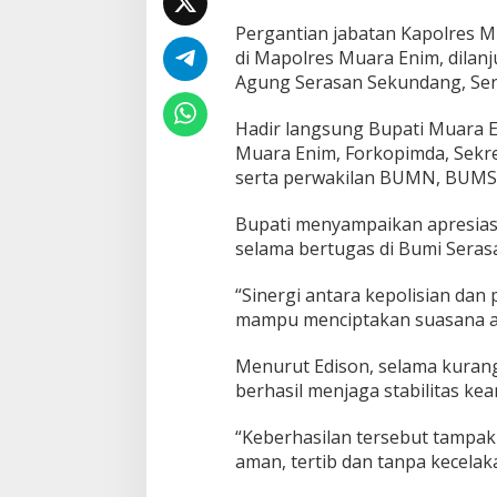
P
H
Pergantian jabatan Kapolres 
e
di Mapolres Muara Enim, dilan
n
Agung Serasan Sekundang, Seni
d
r
Hadir langsung Bupati Muara E
i
S
Muara Enim, Forkopimda, Sekret
y
serta perwakilan BUMN, BUM
a
p
Bupati menyampaikan apresiasi 
u
selama bertugas di Bumi Sera
t
r
a
“Sinergi antara kepolisian dan
mampu menciptakan suasana am
Menurut Edison, selama kurang
berhasil menjaga stabilitas ke
“Keberhasilan tersebut tampak
aman, tertib dan tanpa kecelak