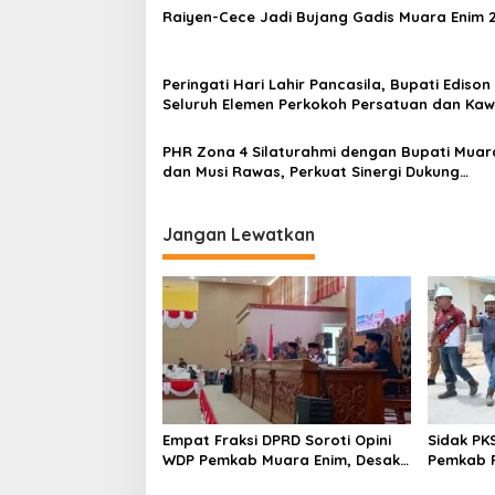
Raiyen-Cece Jadi Bujang Gadis Muara Enim 
i
p
o
Peringati Hari Lahir Pancasila, Bupati Edison
Seluruh Elemen Perkokoh Persatuan dan Kaw
s
Pembangunan
PHR Zona 4 Silaturahmi dengan Bupati Muar
dan Musi Rawas, Perkuat Sinergi Dukung
Ketahanan Energi Nasional
Jangan Lewatkan
Empat Fraksi DPRD Soroti Opini
Sidak PK
WDP Pemkab Muara Enim, Desak
Pemkab P
Perbaikan Tata Kelola Keuangan
Operasio