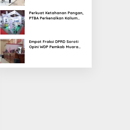
Perkuat Ketahanan Pangan,
PTBA Perkenalkan Kalium
Humat ‘BA Grow’ di
Inagritech 2026
Empat Fraksi DPRD Soroti
Opini WDP Pemkab Muara
Enim, Desak Perbaikan Tata
Kelola Keuangan