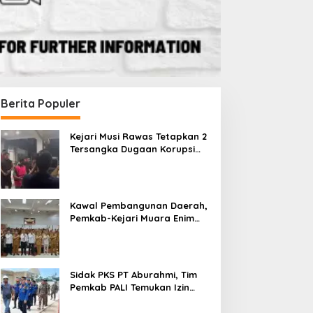
Berita Populer
Kejari Musi Rawas Tetapkan 2
Tersangka Dugaan Korupsi
Dana PSR, Selamatkan Uang
Negara Rp1,26 Miliar
Kawal Pembangunan Daerah,
Pemkab-Kejari Muara Enim
Teken MoU Pendampingan
Hukum
Sidak PKS PT Aburahmi, Tim
Pemkab PALI Temukan Izin
Operasional Belum Kelar