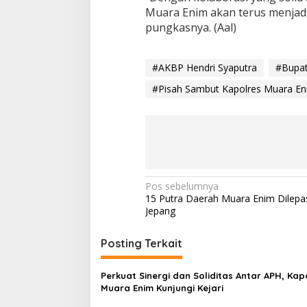
Muara Enim akan terus menjadi
pungkasnya. (Aal)
#AKBP Hendri Syaputra
#Bupat
#Pisah Sambut Kapolres Muara E
N
Pos sebelumnya
15 Putra Daerah Muara Enim Dilepa
a
Jepang
v
i
Posting Terkait
g
Perkuat Sinergi dan Soliditas Antar APH, Kap
a
Muara Enim Kunjungi Kejari
s