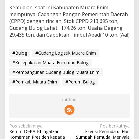
Kemudian, saat ini Kabupaten Muara Enim
mempunyai Cadangan Pangan Pemerintah Daerah
(CPPD) dengan rincian, Stok CPPD 213,695 ton,
Gudang Bulog Lahat : 174,26 ton, Usaha Dagang
29,435 ton, dan Gapoktan Timbul Abadi 10 ton. (Aal)
#Bulog
#Gudang Logistik Muara Enim
#Kesepakatan Muara Enim dan Bulog
#Pembangunan Gudang Bulog Muara Enim
#Pemkab Muara Enim
#Perum Bulog
Ikuti Kami
N
Pos sebelumnya
Pos berikutnya
Ketum DePA-RI Ingatkan
Esensi Pemuda di Hari
a
Komitmen Presiden kepada
Sumpah Pemuda: Menyala