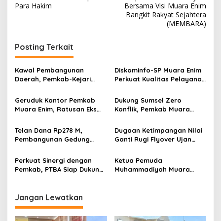
v
Para Hakim
Bersama Visi Muara Enim
Bangkit Rakyat Sejahtera
i
(MEMBARA)
g
Posting Terkait
a
s
Kawal Pembangunan
Diskominfo-SP Muara Enim
i
Daerah, Pemkab-Kejari
Perkuat Kualitas Pelayanan
p
Muara Enim Teken MoU
Publik Lewat Bimtek SP4N-
Pendampingan Hukum
LAPOR dan PPID
Geruduk Kantor Pemkab
Dukung Sumsel Zero
o
Muara Enim, Ratusan Eks
Konflik, Pemkab Muara
s
Karyawan PBT Desak
Enim Perkuat Peran FKDM
Perusahaan Lunasi Hak
Cegah Intoleransi dan
Telan Dana Rp278 M,
Dugaan Ketimpangan Nilai
Pekerja
Radikalisme
Pembangunan Gedung
Ganti Rugi Flyover Ujan
KJSU 10 Lantai RSUD
Mas Mencuat, Pemkab
Rabain Muara Enim Ditunda
Muara Enim Turun Verifikasi
Perkuat Sinergi dengan
Ketua Pemuda
Pemkab, PTBA Siap Dukung
Muhammadiyah Muara
Pembangunan Muara Enim
Enim Ajak Masyarakat Tak
Terprovokasi Isu Politik
Jangan Lewatkan