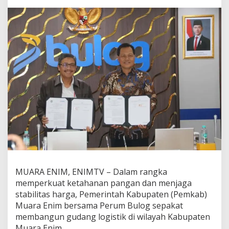
i
m
-
B
u
l
o
g
S
e
p
a
k
a
t
B
a
n
g
MUARA ENIM, ENIMTV – Dalam rangka
u
memperkuat ketahanan pangan dan menjaga
n
stabilitas harga, Pemerintah Kabupaten (Pemkab)
G
Muara Enim bersama Perum Bulog sepakat
u
d
membangun gudang logistik di wilayah Kabupaten
a
Muara Enim.