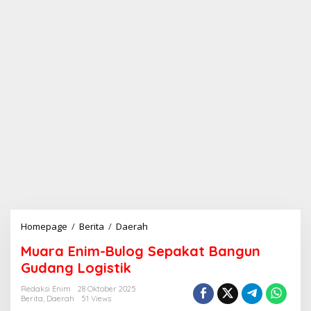
Homepage
/
Berita
/
Daerah
M
u
Muara Enim-Bulog Sepakat Bangun
a
r
Gudang Logistik
a
E
Redaksi Enim
28 Oktober 2025
Berita
,
Daerah
51 Views
n