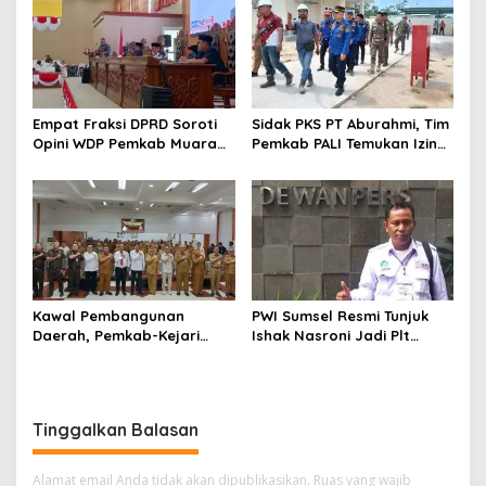
Empat Fraksi DPRD Soroti
Sidak PKS PT Aburahmi, Tim
Opini WDP Pemkab Muara
Pemkab PALI Temukan Izin
Enim, Desak Perbaikan Tata
Operasional Belum Kelar
Kelola Keuangan
Kawal Pembangunan
PWI Sumsel Resmi Tunjuk
Daerah, Pemkab-Kejari
Ishak Nasroni Jadi Plt
Muara Enim Teken MoU
Ketua PWI OKU Selatan
Pendampingan Hukum
Tinggalkan Balasan
Alamat email Anda tidak akan dipublikasikan.
Ruas yang wajib