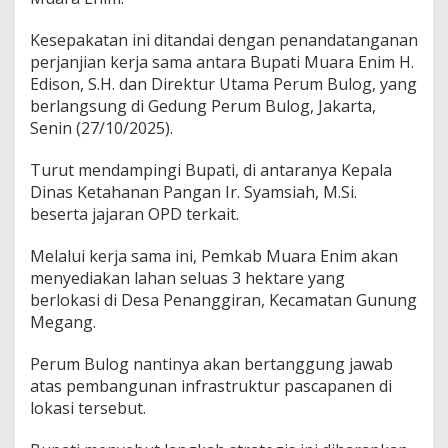
n
g
Kesepakatan ini ditandai dengan penandatanganan
L
perjanjian kerja sama antara Bupati Muara Enim H.
o
g
Edison, S.H. dan Direktur Utama Perum Bulog, yang
i
berlangsung di Gedung Perum Bulog, Jakarta,
s
Senin (27/10/2025).
t
i
Turut mendampingi Bupati, di antaranya Kepala
k
Dinas Ketahanan Pangan Ir. Syamsiah, M.Si.
beserta jajaran OPD terkait.
Melalui kerja sama ini, Pemkab Muara Enim akan
menyediakan lahan seluas 3 hektare yang
berlokasi di Desa Penanggiran, Kecamatan Gunung
Megang.
Perum Bulog nantinya akan bertanggung jawab
atas pembangunan infrastruktur pascapanen di
lokasi tersebut.