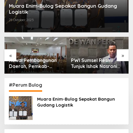
Muara Enim-Bulog Sepakat Bangun Gudang
Logistik
28 Oktober 2025
«
»
Kawal Pembangunan
PWI Sumsel Resmi
Daerah, Pemkab-
Tunjuk Ishak Nasroni
Kejari Muara Enim
Jadi Plt Ketua PWI
Teken MoU
OKU Selatan
Pendampingan Hukum
#Perum Bulog
Muara Enim-Bulog Sepakat Bangun
Gudang Logistik