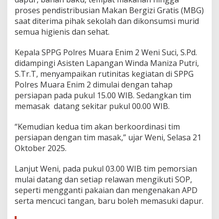
n
proses pendistribusian Makan Bergizi Gratis (MBG)
L
a
saat diterima pihak sekolah dan dikonsumsi murid
y
semua higienis dan sehat.
a
k
Kepala SPPG Polres Muara Enim 2 Weni Suci, S.Pd.
S
didampingi Asisten Lapangan Winda Maniza Putri,
a
j
S.Tr.T, menyampaikan rutinitas kegiatan di SPPG
i
Polres Muara Enim 2 dimulai dengan tahap
d
persiapan pada pukul 15.00 WIB. Sedangkan tim
a
memasak datang sekitar pukul 00.00 WIB.
n
H
i
“Kemudian kedua tim akan berkoordinasi tim
g
persiapan dengan tim masak,” ujar Weni, Selasa 21
i
Oktober 2025.
e
n
Lanjut Weni, pada pukul 03.00 WIB tim pemorsian
i
s
mulai datang dan setiap relawan mengikuti SOP,
seperti mengganti pakaian dan mengenakan APD
serta mencuci tangan, baru boleh memasuki dapur.