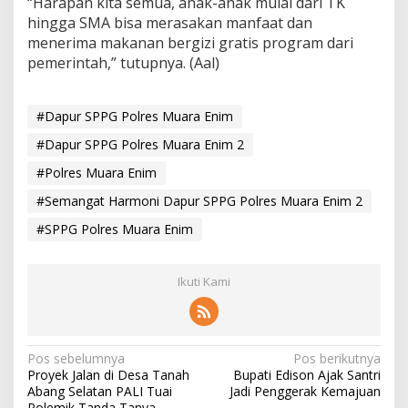
“Harapan kita semua, anak-anak mulai dari TK
hingga SMA bisa merasakan manfaat dan
menerima makanan bergizi gratis program dari
pemerintah,” tutupnya. (Aal)
#Dapur SPPG Polres Muara Enim
#Dapur SPPG Polres Muara Enim 2
#Polres Muara Enim
#Semangat Harmoni Dapur SPPG Polres Muara Enim 2
#SPPG Polres Muara Enim
Ikuti Kami
N
Pos sebelumnya
Pos berikutnya
Proyek Jalan di Desa Tanah
Bupati Edison Ajak Santri
a
Abang Selatan PALI Tuai
Jadi Penggerak Kemajuan
Polemik Tanda Tanya