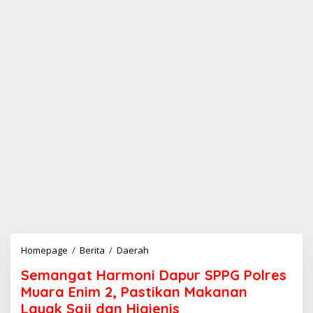
Homepage
/
Berita
/
Daerah
S
e
Semangat Harmoni Dapur SPPG Polres
m
a
Muara Enim 2, Pastikan Makanan
n
Layak Saji dan Higienis