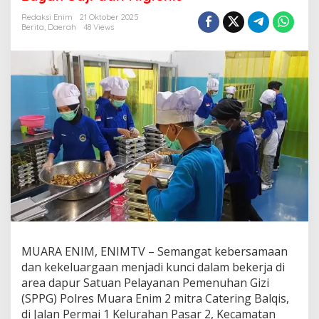
g
a
Redaksi Enim
21 Oktober 2025
t
Berita
,
Daerah
48 Views
H
a
r
m
o
n
i
D
a
p
u
r
S
P
P
G
P
MUARA ENIM, ENIMTV – Semangat kebersamaan
o
dan kekeluargaan menjadi kunci dalam bekerja di
l
area dapur Satuan Pelayanan Pemenuhan Gizi
r
e
(SPPG) Polres Muara Enim 2 mitra Catering Balqis,
s
di Jalan Permai 1 Kelurahan Pasar 2, Kecamatan