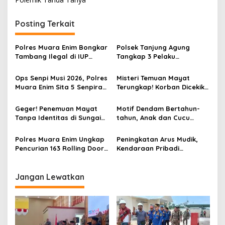
v
i
Posting Terkait
g
a
Polres Muara Enim Bongkar
Polsek Tanjung Agung
s
Tambang Ilegal di IUP
Tangkap 3 Pelaku
PTBA, Negara Rugi Rp95,9
Pemalakan Sopir Truk Viral,
i
Miliar
Satu Masih DPO
Ops Senpi Musi 2026, Polres
Misteri Temuan Mayat
p
Muara Enim Sita 5 Senpira
Terungkap! Korban Dicekik
dan 71 Amunisi dari 3
Mantan Pacar Hingga
o
Tersangka
Tewas, Jasad Dibakar dan
Geger! Penemuan Mayat
Motif Dendam Bertahun-
s
Dibuang ke Sungai Enim
Tanpa Identitas di Sungai
tahun, Anak dan Cucu
Enim Desa Karang Raja
Bunuh Nenek
Polres Muara Enim Ungkap
Peningkatan Arus Mudik,
Pencurian 163 Rolling Door
Kendaraan Pribadi
dan 24 Pintu Toilet, 2 Pelaku
Dominasi Lalin Dalam Kota
DPO
Muara Enim
Jangan Lewatkan