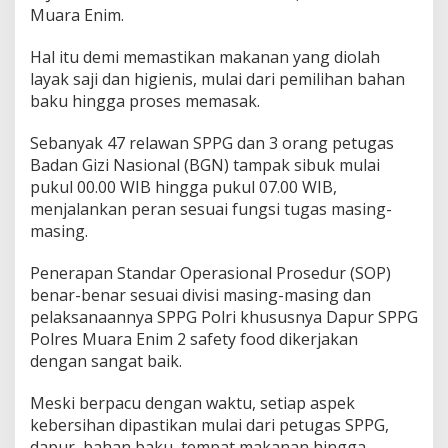
M
Muara Enim.
u
a
Hal itu demi memastikan makanan yang diolah
r
a
layak saji dan higienis, mulai dari pemilihan bahan
E
baku hingga proses memasak.
n
i
Sebanyak 47 relawan SPPG dan 3 orang petugas
m
Badan Gizi Nasional (BGN) tampak sibuk mulai
2
,
pukul 00.00 WIB hingga pukul 07.00 WIB,
P
menjalankan peran sesuai fungsi tugas masing-
a
masing.
s
t
Penerapan Standar Operasional Prosedur (SOP)
i
k
benar-benar sesuai divisi masing-masing dan
a
pelaksanaannya SPPG Polri khususnya Dapur SPPG
n
Polres Muara Enim 2 safety food dikerjakan
M
dengan sangat baik.
a
k
a
Meski berpacu dengan waktu, setiap aspek
n
kebersihan dipastikan mulai dari petugas SPPG,
a
dapur, bahan baku, tempat makanan hingga