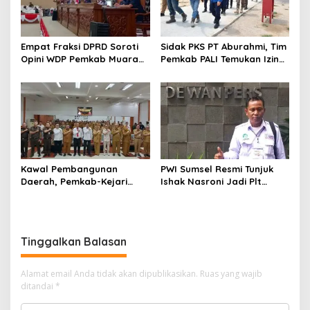
Empat Fraksi DPRD Soroti
Sidak PKS PT Aburahmi, Tim
Opini WDP Pemkab Muara
Pemkab PALI Temukan Izin
Enim, Desak Perbaikan Tata
Operasional Belum Kelar
Kelola Keuangan
Kawal Pembangunan
PWI Sumsel Resmi Tunjuk
Daerah, Pemkab-Kejari
Ishak Nasroni Jadi Plt
Muara Enim Teken MoU
Ketua PWI OKU Selatan
Pendampingan Hukum
Tinggalkan Balasan
Alamat email Anda tidak akan dipublikasikan.
Ruas yang wajib
ditandai
*