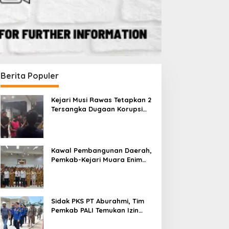
Berita Populer
Kejari Musi Rawas Tetapkan 2
Tersangka Dugaan Korupsi
Dana PSR, Selamatkan Uang
Negara Rp1,26 Miliar
Kawal Pembangunan Daerah,
Pemkab-Kejari Muara Enim
Teken MoU Pendampingan
Hukum
Sidak PKS PT Aburahmi, Tim
Pemkab PALI Temukan Izin
Operasional Belum Kelar