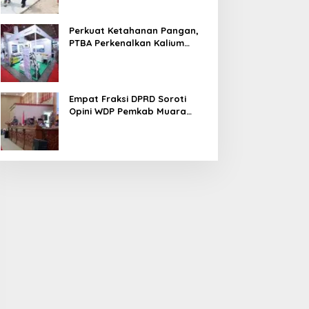
Perkuat Ketahanan Pangan,
PTBA Perkenalkan Kalium
Humat ‘BA Grow’ di
Inagritech 2026
Empat Fraksi DPRD Soroti
Opini WDP Pemkab Muara
Enim, Desak Perbaikan Tata
Kelola Keuangan