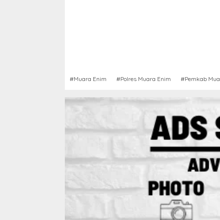
#Muara Enim
#Polres Muara Enim
#Pemkab Mua