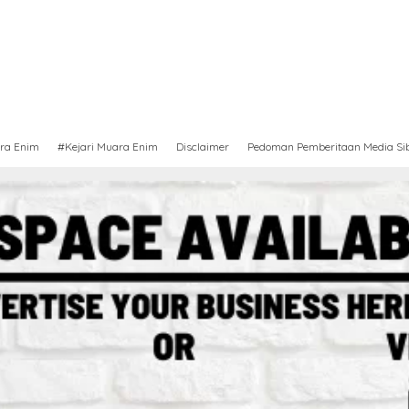
ra Enim
#Kejari Muara Enim
Disclaimer
Pedoman Pemberitaan Media Si