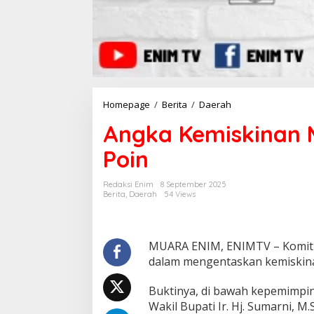
Homepage
/
Berita
/
Daerah
A
n
Angka Kemiskinan 
g
k
Poin
a
K
e
Redaksi Enim
8 September 2025
m
Berita
,
Daerah
54 Views
i
s
k
i
MUARA ENIM, ENIMTV – Komit
n
dalam mengentaskan kemiskina
a
n
Buktinya, di bawah kepemimpin
M
Wakil Bupati Ir. Hj. Sumarni, M
u