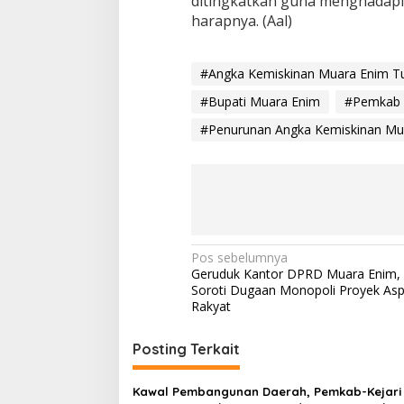
ditingkatkan guna menghadapi
harapnya. (Aal)
#Angka Kemiskinan Muara Enim T
#Bupati Muara Enim
#Pemkab 
#Penurunan Angka Kemiskinan Mu
N
Pos sebelumnya
Geruduk Kantor DPRD Muara Enim,
a
Soroti Dugaan Monopoli Proyek Aspi
v
Rakyat
i
Posting Terkait
g
a
Kawal Pembangunan Daerah, Pemkab-Kejari