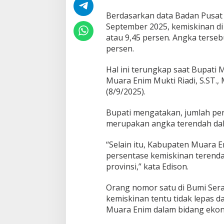
a
r
Berdasarkan data Badan Pusat S
a
September 2025, kemiskinan di
E
atau 9,45 persen. Angka terseb
n
persen.
i
m
T
Hal ini terungkap saat Bupati
u
Muara Enim Mukti Riadi, S.ST., 
r
(8/9/2025).
u
n
Bupati mengatakan, jumlah pe
0
,
merupakan angka terendah dala
3
4
“Selain itu, Kabupaten Muara 
P
persentase kemiskinan terenda
o
provinsi,” kata Edison.
i
n
Orang nomor satu di Bumi Ser
kemiskinan tentu tidak lepas 
Muara Enim dalam bidang ekon