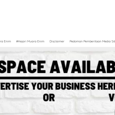
ra Enim
#Kejari Muara Enim
Disclaimer
Pedoman Pemberitaan Media Si