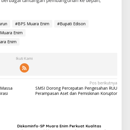
 berbagai tantangan pembangunan ke depan,”
urun
#BPS Muara Enim
#Bupati Edison
Muara Enim
ara Enim
Ikuti Kami
Pos berikutnya
 Massa
SMSI Dorong Percepatan Pengesahan RUU
rasi
Perampasan Aset dan Pemiskinan Koruptor
Diskominfo-SP Muara Enim Perkuat Kualitas