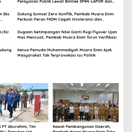
m
Pelayanan Publik Lewat Bimtek SP4N-LAPOR dan
PPID
n Eks
Dukung Sumsel Zero Konflik, Pemkab Muara Enim
Perkuat Peran FKDM Cegah Intoleransi dan
Radikalisme
KJSU
Dugaan Ketimpangan Nilai Ganti Rugi Flyover Ujan
Mas Mencuat, Pemkab Muara Enim Turun Verifikasi
Dukung
Ketua Pemuda Muhammadiyah Muara Enim Ajak
Masyarakat Tak Terprovokasi Isu Politik
S PT Aburahmi, Tim
Kawal Pembangunan Daerah,
ALI Temukan Izin
Pemkab-Kejari Muara Enim Teken