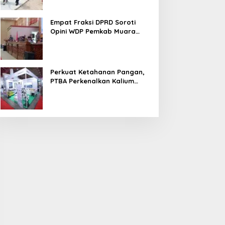
Empat Fraksi DPRD Soroti
Opini WDP Pemkab Muara
Enim, Desak Perbaikan Tata
Kelola Keuangan
Perkuat Ketahanan Pangan,
PTBA Perkenalkan Kalium
Humat ‘BA Grow’ di
Inagritech 2026