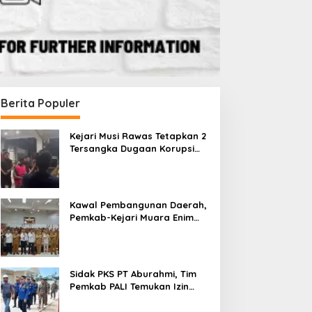
Berita Populer
Kejari Musi Rawas Tetapkan 2
Tersangka Dugaan Korupsi
Dana PSR, Selamatkan Uang
Negara Rp1,26 Miliar
Kawal Pembangunan Daerah,
Pemkab-Kejari Muara Enim
Teken MoU Pendampingan
Hukum
Sidak PKS PT Aburahmi, Tim
Pemkab PALI Temukan Izin
Operasional Belum Kelar