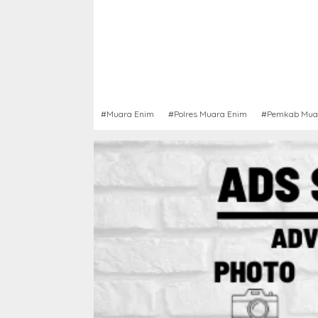
#Muara Enim
#Polres Muara Enim
#Pemkab Mua