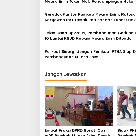
s
Muara Enim Teken MoU Pendampingan Huku
i
Geruduk Kantor Pemkab Muara Enim, Ratusa
p
Karyawan PBT Desak Perusahaan Lunasi Hak
Pekerja
o
Telan Dana Rp278 M, Pembangunan Gedung 
s
10 Lantai RSUD Rabain Muara Enim Ditunda
Perkuat Sinergi dengan Pemkab, PTBA Siap 
Pembangunan Muara Enim
Jangan Lewatkan
Empat Fraksi DPRD Soroti Opini
Sidak PK
WDP Pemkab Muara Enim, Desak
Pemkab P