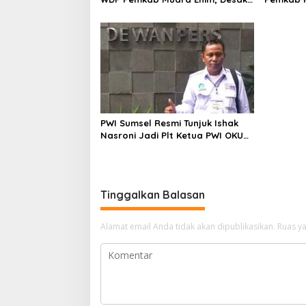
Perbaikan Tata Kelola Keuangan
Operasio
PWI Sumsel Resmi Tunjuk Ishak
Nasroni Jadi Plt Ketua PWI OKU
Selatan
Tinggalkan Balasan
Alamat email Anda tidak akan dipublikasikan.
Ruas ya