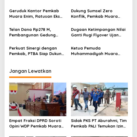
Muara Enim Teken MoU
Publik Lewat Bimtek SP4N-
Pendampingan Hukum
LAPOR dan PPID
Geruduk Kantor Pemkab
Dukung Sumsel Zero
Muara Enim, Ratusan Eks
Konflik, Pemkab Muara
Karyawan PBT Desak
Enim Perkuat Peran FKDM
Perusahaan Lunasi Hak
Cegah Intoleransi dan
Telan Dana Rp278 M,
Dugaan Ketimpangan Nilai
Pekerja
Radikalisme
Pembangunan Gedung
Ganti Rugi Flyover Ujan
KJSU 10 Lantai RSUD
Mas Mencuat, Pemkab
Rabain Muara Enim Ditunda
Muara Enim Turun Verifikasi
Perkuat Sinergi dengan
Ketua Pemuda
Pemkab, PTBA Siap Dukung
Muhammadiyah Muara
Pembangunan Muara Enim
Enim Ajak Masyarakat Tak
Terprovokasi Isu Politik
Jangan Lewatkan
Empat Fraksi DPRD Soroti
Sidak PKS PT Aburahmi, Tim
Opini WDP Pemkab Muara
Pemkab PALI Temukan Izin
Enim, Desak Perbaikan Tata
Operasional Belum Kelar