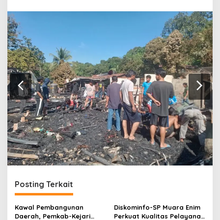
r
a
n
Posting Terkait
Kawal Pembangunan
Diskominfo-SP Muara Enim
Daerah, Pemkab-Kejari
Perkuat Kualitas Pelayanan