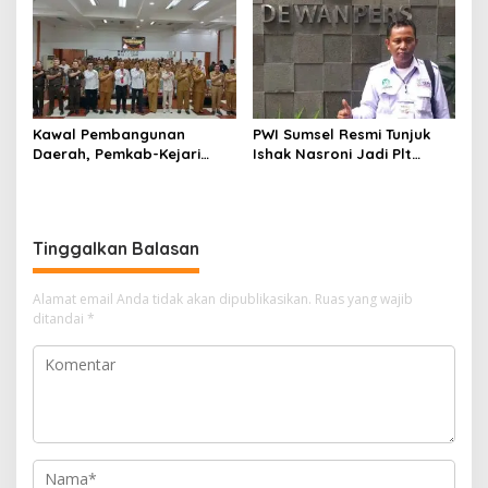
Kelola Keuangan
Kawal Pembangunan
PWI Sumsel Resmi Tunjuk
Daerah, Pemkab-Kejari
Ishak Nasroni Jadi Plt
Muara Enim Teken MoU
Ketua PWI OKU Selatan
Pendampingan Hukum
Tinggalkan Balasan
Alamat email Anda tidak akan dipublikasikan.
Ruas yang wajib
ditandai
*