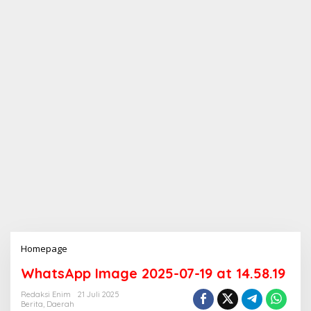
Homepage
L
a
WhatsApp Image 2025-07-19 at 14.58.19
m
p
Redaksi Enim
21 Juli 2025
i
Berita
,
Daerah