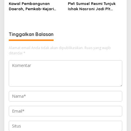
Kawal Pembangunan
PWI Sumsel Resmi Tunjuk
Daerah, Pemkab-Kejari
Ishak Nasroni Jadi Plt
Muara Enim Teken MoU
Ketua PWI OKU Selatan
Pendampingan Hukum
Tinggalkan Balasan
Alamat email Anda tidak akan dipublikasikan.
Ruas yang wajib
ditandai
*