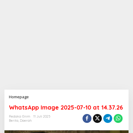
Homepage
L
a
WhatsApp Image 2025-07-10 at 14.37.26
m
p
Redaksi Enim
11 Juli 2025
i
Berita
,
Daerah
r
a