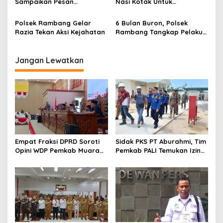
Sampaikan Pesan
Nasi Kotak Untuk
Kamtibmas Larangan
Masyarakat dan Pengguna
Karhutla dan Musik Remix
Jalan
Polsek Rambang Gelar
6 Bulan Buron, Polsek
Razia Tekan Aksi Kejahatan
Rambang Tangkap Pelaku
Pencurian Kambing Betina
Jangan Lewatkan
Empat Fraksi DPRD Soroti
Sidak PKS PT Aburahmi, Tim
Opini WDP Pemkab Muara
Pemkab PALI Temukan Izin
Enim, Desak Perbaikan Tata
Operasional Belum Kelar
Kelola Keuangan