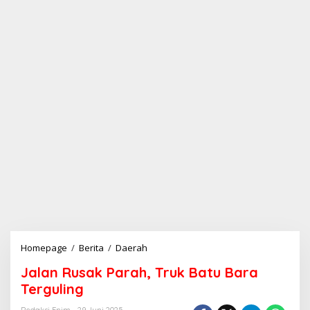
Homepage
/
Berita
/
Daerah
J
a
Jalan Rusak Parah, Truk Batu Bara
l
a
Terguling
n