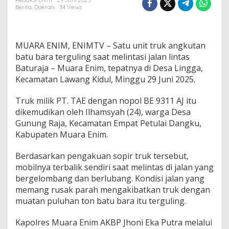
R
Redaksi Enim
29 Juni 2025
Berita
,
Daerah
34 Views
u
s
a
k
MUARA ENIM, ENIMTV – Satu unit truk angkutan
P
a
batu bara terguling saat melintasi jalan lintas
r
Baturaja – Muara Enim, tepatnya di Desa Lingga,
a
Kecamatan Lawang Kidul, Minggu 29 Juni 2025.
h
,
Truk milik PT. TAE dengan nopol BE 9311 AJ itu
T
r
dikemudikan oleh Ilhamsyah (24), warga Desa
u
Gunung Raja, Kecamatan Empat Petulai Dangku,
k
Kabupaten Muara Enim.
B
a
Berdasarkan pengakuan sopir truk tersebut,
t
u
mobilnya terbalik sendiri saat melintas di jalan yang
B
bergelombang dan berlubang. Kondisi jalan yang
a
memang rusak parah mengakibatkan truk dengan
r
muatan puluhan ton batu bara itu terguling.
a
T
e
Kapolres Muara Enim AKBP Jhoni Eka Putra melalui