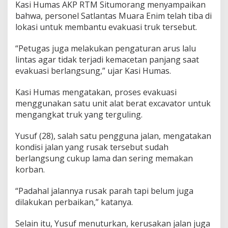
r
Kasi Humas AKP RTM Situmorang menyampaikan
g
bahwa, personel Satlantas Muara Enim telah tiba di
u
lokasi untuk membantu evakuasi truk tersebut.
l
i
n
“Petugas juga melakukan pengaturan arus lalu
g
lintas agar tidak terjadi kemacetan panjang saat
evakuasi berlangsung,” ujar Kasi Humas.
Kasi Humas mengatakan, proses evakuasi
menggunakan satu unit alat berat excavator untuk
mengangkat truk yang terguling.
Yusuf (28), salah satu pengguna jalan, mengatakan
kondisi jalan yang rusak tersebut sudah
berlangsung cukup lama dan sering memakan
korban.
“Padahal jalannya rusak parah tapi belum juga
dilakukan perbaikan,” katanya.
Selain itu, Yusuf menuturkan, kerusakan jalan juga