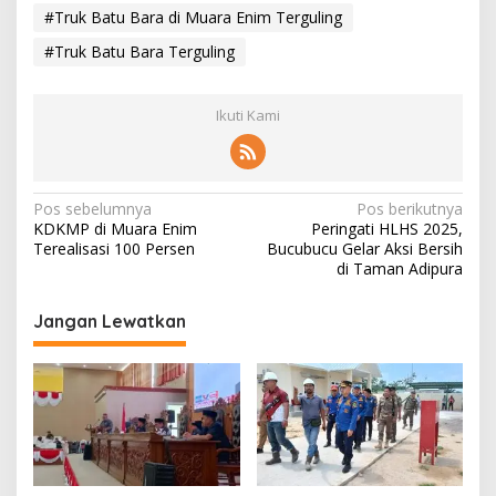
#Truk Batu Bara di Muara Enim Terguling
#Truk Batu Bara Terguling
Ikuti Kami
N
Pos sebelumnya
Pos berikutnya
KDKMP di Muara Enim
Peringati HLHS 2025,
a
Terealisasi 100 Persen
Bucubucu Gelar Aksi Bersih
v
di Taman Adipura
i
Jangan Lewatkan
g
a
s
i
p
o