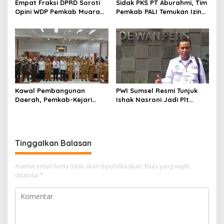
Empat Fraksi DPRD Soroti
Sidak PKS PT Aburahmi, Tim
s
Opini WDP Pemkab Muara
Pemkab PALI Temukan Izin
Enim, Desak Perbaikan Tata
Operasional Belum Kelar
Kelola Keuangan
Kawal Pembangunan
PWI Sumsel Resmi Tunjuk
Daerah, Pemkab-Kejari
Ishak Nasroni Jadi Plt
Muara Enim Teken MoU
Ketua PWI OKU Selatan
Pendampingan Hukum
Tinggalkan Balasan
Alamat email Anda tidak akan dipublikasikan.
Ruas yang wajib
ditandai
*